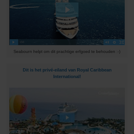
Seabourn helpt om dit prachtige erfgoed te behouden :-)
Dit is het privé-eiland van Royal Caribbean
International!