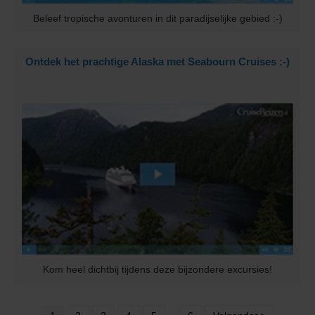
Beleef tropische avonturen in dit paradijselijke gebied :-)
Ontdek het prachtige Alaska met Seabourn Cruises :-)
Kom heel dichtbij tijdens deze bijzondere excursies!