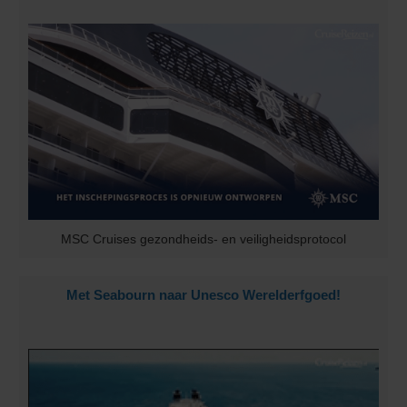
MSC Cruises gezondheids- en veiligheidsprotocol
Met Seabourn naar Unesco Werelderfgoed!