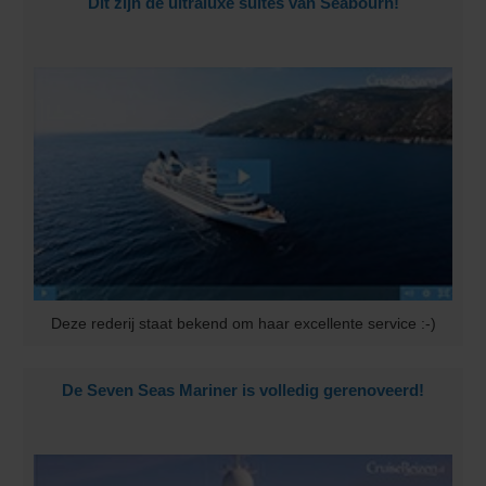
Dit zijn de ultraluxe suites van Seabourn!
Deze rederij staat bekend om haar excellente service :-)
De Seven Seas Mariner is volledig gerenoveerd!