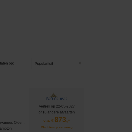
taten op:
Vertrek op 22-05-2027
of 16 andere afvaarten
873,-
v.a. €
avanger, Olden,
Vluchten op aanvraag
hampton