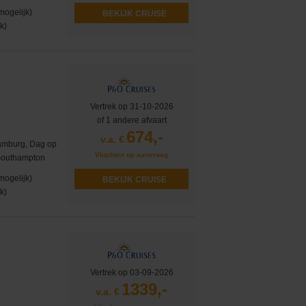
mogelijk)
BEKIJK CRUISE
k)
Vertrek op 31-10-2026
of 1 andere afvaart
674,-
v.a. €
amburg, Dag op
Vluchten op aanvraag
 Southampton
mogelijk)
BEKIJK CRUISE
k)
Vertrek op 03-09-2026
1339,-
v.a. €