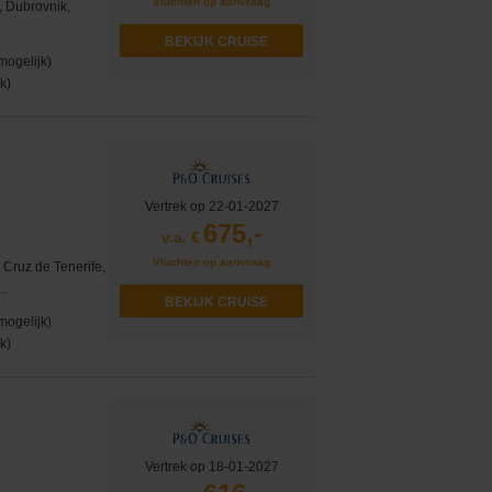
Vluchten op aanvraag
, Dubrovnik,
BEKIJK CRUISE
mogelijk)
k)
Vertrek op 22-01-2027
675,-
v.a. €
Vluchten op aanvraag
 Cruz de Tenerife,
..
BEKIJK CRUISE
mogelijk)
k)
Vertrek op 18-01-2027