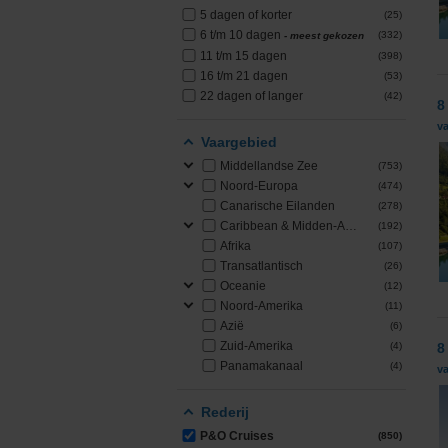
5 dagen of korter
(25)
PONANT
6 t/m 10 dagen
(332)
- meest gekozen
11 t/m 15 dagen
(398)
Princess Cruises
16 t/m 21 dagen
(53)
22 dagen of langer
(42)
8
Regent Seven Seas 
v
Vaargebied
Royal Caribbean
Middellandse Zee
(753)
Noord-Europa
(474)
Canarische Eilanden
(278)
Seabourn
Caribbean & Midden-Amerika
(192)
Afrika
(107)
SeaDream Yacht Cl
Transatlantisch
(26)
Oceanie
(12)
Silversea Cruises
Noord-Amerika
(11)
Azië
(6)
Zuid-Amerika
Star Clippers
(4)
8
Panamakanaal
(4)
va
Virgin Voyages
Rederij
P&O Cruises
(850)