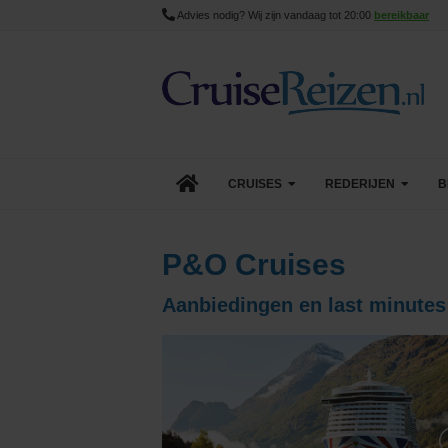
Advies nodig? Wij zijn vandaag tot 20:00
bereikbaar
CRUISES
REDERIJEN
B
Lopende cruise acties
AIDA Cruises
P&O Cruises
Aanbiedingen
Azamara
Aanbiedingen en last minutes
Last Minute Cruises
Carnival Cruise Line
Goedkope Cruises
Celebrity Cruises
Minicruises
Costa Cruises