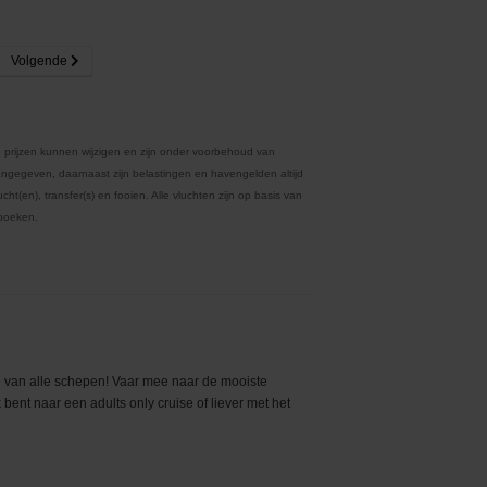
Volgende
 prijzen kunnen wijzigen en zijn onder voorbehoud van
ngegeven, daarnaast zijn belastingen en havengelden altijd
ht(en), transfer(s) en fooien. Alle vluchten zijn op basis van
 boeken.
ng van alle schepen! Vaar mee naar de mooiste
bent naar een adults only cruise of liever met het