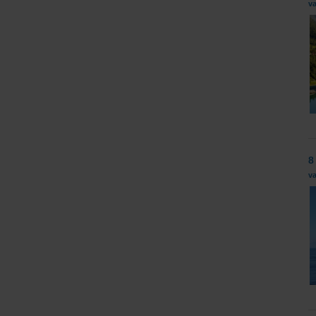
v
8
v