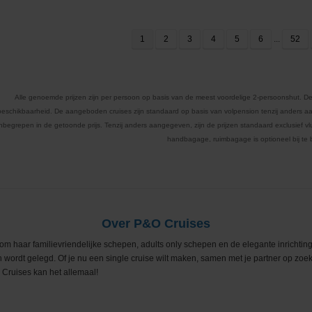
1
2
3
4
5
6
...
52
Alle genoemde prijzen zijn per persoon op basis van de meest voordelige 2-persoonshut. De
beschikbaarheid. De aangeboden cruises zijn standaard op basis van volpension tenzij anders aa
inbegrepen in de getoonde prijs. Tenzij anders aangegeven, zijn de prijzen standaard exclusief vluc
handbagage, ruimbagage is optioneel bij te
Over P&O Cruises
 om haar familievriendelijke schepen, adults only schepen en de elegante inrichti
n wordt gelegd. Of je nu een single cruise wilt maken, samen met je partner op zoek 
 Cruises kan het allemaal!