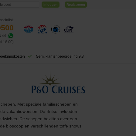
Inloggen
Registreren
ecialist:
0500
3 44
ot 18:00)
boekingskosten
Gem. klantenbeoordeling 9.8
 schepen. Met speciale familieschepen en
j de vakantiewensen. De Britse invloeden
ndwiches. De schepen bezitten over een
d de bioscoop en verschillenden toffe shows.