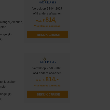
Vertrek op 24-04-2027
of 8 andere afvaarten
814,-
v.a. €
avanger, Alesund,
Vluchten op aanvraag
mpton
mogelijk)
BEKIJK CRUISE
k)
Vertrek op 27-05-2028
of 4 andere afvaarten
814,-
v.a. €
go, Lissabon,
Vluchten op aanvraag
ampton
mogelijk)
BEKIJK CRUISE
k)