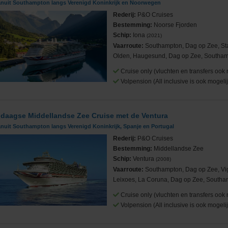
anuit Southampton langs Verenigd Koninkrijk en Noorwegen
Rederij:
P&O Cruises
Bestemming:
Noorse Fjorden
Schip:
Iona
(2021)
Vaarroute:
Southampton, Dag op Zee, St
Olden, Haugesund, Dag op Zee, Southa
Cruise only (vluchten en transfers ook 
Volpension (All inclusive is ook mogelij
 daagse Middellandse Zee Cruise met de Ventura
anuit Southampton langs Verenigd Koninkrijk, Spanje en Portugal
Rederij:
P&O Cruises
Bestemming:
Middellandse Zee
Schip:
Ventura
(2008)
Vaarroute:
Southampton, Dag op Zee, Vi
Leixoes, La Coruna, Dag op Zee, South
Cruise only (vluchten en transfers ook 
Volpension (All inclusive is ook mogelij