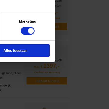
Vertrek op 24-10-2026
of 2 andere afvaarten
791,-
v.a. €
lbao, La Coruna,
Vluchten op aanvraag
ton
Marketing
mogelijk)
BEKIJK CRUISE
k)
Alles toestaan
Vertrek op 22-08-2026
1397,-
v.a. €
Vluchten op aanvraag
augesund, Olden,
on
BEKIJK CRUISE
mogelijk)
k)