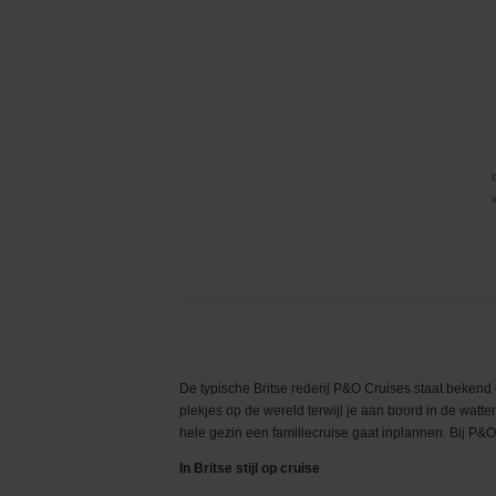
De typische Britse rederij P&O Cruises staat bekend
plekjes op de wereld terwijl je aan boord in de watte
hele gezin een familiecruise gaat inplannen. Bij P&O
In Britse stijl op cruise