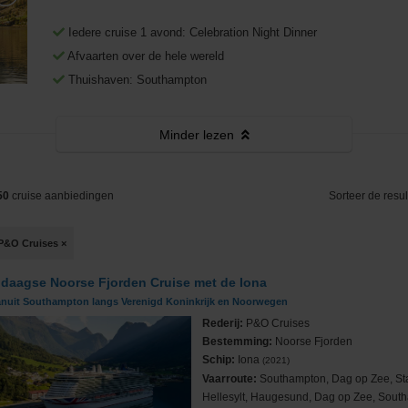
Middellandse Zee
Fooien
West-Middellandse Zee
Iedere cruise 1 avond: Celebration Night Dinner
Noord-Amerika
Visum aanvragen
Oost-Middellandse Zee
Westkust VS
Afvaarten over de hele wereld
Thuishaven: Southampton
Noord-Europa
Vacatures
Alaska
Noorse Fjorden
Minder
lezen
s
Oceanie
Reisinformatie
Hawaii
Noordkaap
Australië & Nieuw Zeeland
e
Panamakanaal
Oostzee & Baltische staten
Frans Polynesië
50
cruise aanbiedingen
Sorteer de resul
ruises
Transatlantisch
Britse eilanden
P&O Cruises
×
Wereldcruise & Grand Voyages
Groenland
 daagse Noorse Fjorden Cruise met de Iona
anuit Southampton langs Verenigd Koninkrijk en Noorwegen
ne
Zuid-Amerika
IJsland
Rederij:
P&O Cruises
Bestemming:
Noorse Fjorden
Schip:
Iona
(2021)
Vaarroute:
Southampton, Dag op Zee, St
Hellesylt, Haugesund, Dag op Zee, Sout