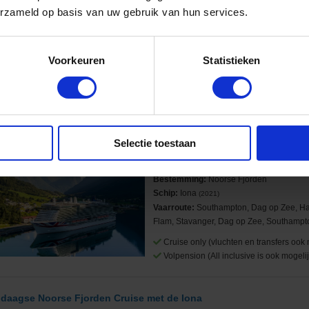
erzameld op basis van uw gebruik van hun services.
Bestemming:
Noord-Europa
Schip:
Iona
(2021)
Vaarroute:
Southampton, Dag op Zee, Bi
Vigo, Dag op Zee, Cherbourg, Southamp
Voorkeuren
Statistieken
Cruise only (vluchten en transfers ook 
Volpension (All inclusive is ook mogelij
 daagse Noorse Fjorden Cruise met de Iona
Selectie toestaan
anuit Southampton langs Verenigd Koninkrijk en Noorwegen
Rederij:
P&O Cruises
Bestemming:
Noorse Fjorden
Schip:
Iona
(2021)
Vaarroute:
Southampton, Dag op Zee, H
Flam, Stavanger, Dag op Zee, Southampt
Cruise only (vluchten en transfers ook 
Volpension (All inclusive is ook mogelij
 daagse Noorse Fjorden Cruise met de Iona