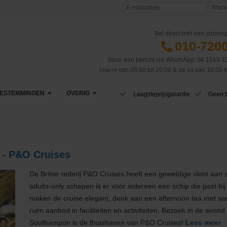
Bel direct met een cruisesp
010-720
Stuur een bericht via WhatsApp: 06 1515 3
(ma-vr van 09:00 tot 20:00 & za-zo van 10:00 t
ESTEMMINGEN
OVERIG
Laagsteprijsgarantie
Geen 
Afrika
VIP Club
Azië
CruiseReizen TV
 - P&O Cruises
Canarische Eilanden
Blog
De Britse rederij P&O Cruises heeft een geweldige vloot aan
adults-only schepen is er voor iedereen een schip die past bi
Caribbean & Midden-Amerika
Eerste cruise
West-Caribbean
maken de cruise elegant, denk aan een afternoon tea met sa
ruim aanbod in faciliteiten en activiteiten. Bezoek in de avon
Dubai & Emiraten
Veelgestelde vragen
Oost-Caribbean
Southampon is de thuishaven van P&O Cruises!
Lees meer