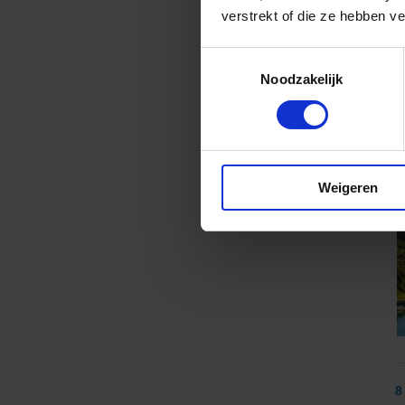
verstrekt of die ze hebben v
Toestemmingsselectie
Noodzakelijk
8
Weigeren
v
8