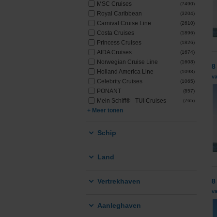
MSC Cruises
(7490)
Royal Caribbean
(3204)
Carnival Cruise Line
(2610)
Costa Cruises
(1896)
Princess Cruises
(1826)
AIDA Cruises
(1674)
Norwegian Cruise Line
(1608)
8
Holland America Line
(1098)
va
Celebrity Cruises
(1065)
PONANT
(857)
Mein Schiff® - TUI Cruises
(765)
+ Meer tonen
Schip
Land
Vertrekhaven
8
va
Aanleghaven