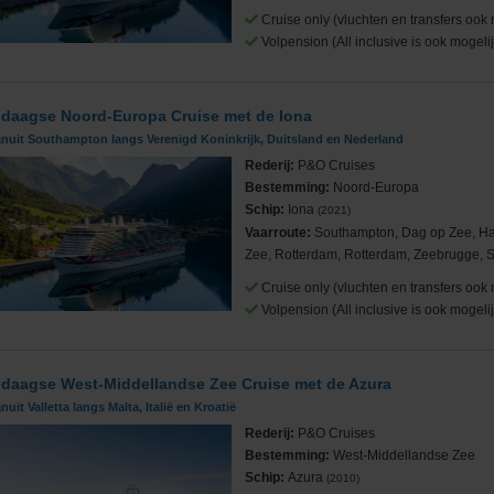
Cruise only (vluchten en transfers ook 
Volpension (All inclusive is ook mogelij
 daagse Noord-Europa Cruise met de Iona
Cruises
anuit Southampton langs Verenigd Koninkrijk, Duitsland en Nederland
Rederij:
P&O Cruises
Bestemming:
Noord-Europa
Schip:
Iona
(2021)
Vaarroute:
Southampton, Dag op Zee, H
Zee, Rotterdam, Rotterdam, Zeebrugge,
ub
Cruise only (vluchten en transfers ook 
Volpension (All inclusive is ook mogelij
 daagse West-Middellandse Zee Cruise met de Azura
nuit Valletta langs Malta, Italië en Kroatië
Rederij:
P&O Cruises
Bestemming:
West-Middellandse Zee
Schip:
Azura
(2010)