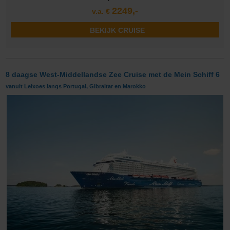
2249,-
v.a. €
BEKIJK CRUISE
8 daagse West-Middellandse Zee Cruise met de Mein Schiff 6
vanuit Leixoes langs Portugal, Gibraltar en Marokko