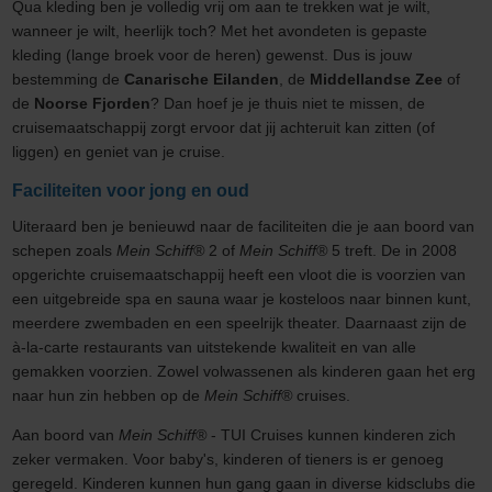
Qua kleding ben je volledig vrij om aan te trekken wat je wilt,
wanneer je wilt, heerlijk toch? Met het avondeten is gepaste
kleding (lange broek voor de heren) gewenst. Dus is jouw
bestemming de
Canarische Eilanden
, de
Middellandse Zee
of
de
Noorse Fjorden
? Dan hoef je je thuis niet te missen, de
cruisemaatschappij zorgt ervoor dat jij achteruit kan zitten (of
liggen) en geniet van je cruise.
Faciliteiten voor jong en oud
Uiteraard ben je benieuwd naar de faciliteiten die je aan boord van
schepen zoals
Mein Schiff®
2 of
Mein Schiff®
5 treft. De in 2008
opgerichte cruisemaatschappij heeft een vloot die is voorzien van
een uitgebreide spa en sauna waar je kosteloos naar binnen kunt,
meerdere zwembaden en een speelrijk theater. Daarnaast zijn de
à-la-carte restaurants van uitstekende kwaliteit en van alle
gemakken voorzien. Zowel volwassenen als kinderen gaan het erg
naar hun zin hebben op de
Mein Schiff®
cruises.
Aan boord van
Mein Schiff®
- TUI Cruises kunnen kinderen zich
zeker vermaken. Voor baby's, kinderen of tieners is er genoeg
geregeld. Kinderen kunnen hun gang gaan in diverse kidsclubs die