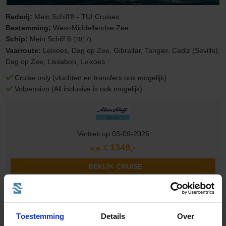
Rederij:
Mein Schiff® - TUI Cruises
Bestemming:
West-Middellandse Zee
Schip:
Mein Schiff 6
(2017)
Vaarroute:
Leixoes, Dag op Zee, Gibraltar, Tangier, Cadiz (Seville),
Dag op Zee, Lissabon, Leixoes
Cruise only (vluchten en transfers ook mogelijk)
Volpension (All inclusive is ook mogelijk)
Vertrek op 03-09-2026
1349,-
v.a. €
BEKIJK CRUISE
8 daagse West-Middellandse Zee Cruise met de Mein Schiff 7
Toestemming
Details
Over
vanuit Palma de Mallorca langs Spanje, Italië en Frankrijk