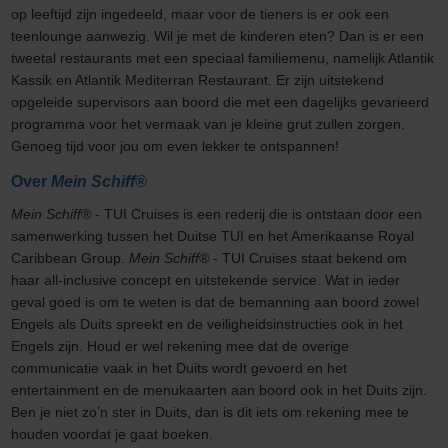
op leeftijd zijn ingedeeld, maar voor de tieners is er ook een
teenlounge aanwezig. Wil je met de kinderen eten? Dan is er een
tweetal restaurants met een speciaal familiemenu, namelijk Atlantik
Kassik en Atlantik Mediterran Restaurant. Er zijn uitstekend
opgeleide supervisors aan boord die met een dagelijks gevarieerd
programma voor het vermaak van je kleine grut zullen zorgen.
Genoeg tijd voor jou om even lekker te ontspannen!
Over
Mein Schiff®
Mein Schiff®
- TUI Cruises is een rederij die is ontstaan door een
samenwerking tussen het Duitse TUI en het Amerikaanse Royal
Caribbean Group.
Mein Schiff®
- TUI Cruises staat bekend om
haar all-inclusive concept en uitstekende service. Wat in ieder
geval goed is om te weten is dat de bemanning aan boord zowel
Engels als Duits spreekt en de veiligheidsinstructies ook in het
Engels zijn. Houd er wel rekening mee dat de overige
communicatie vaak in het Duits wordt gevoerd en het
entertainment en de menukaarten aan boord ook in het Duits zijn.
Ben je niet zo’n ster in Duits, dan is dit iets om rekening mee te
houden voordat je gaat boeken.