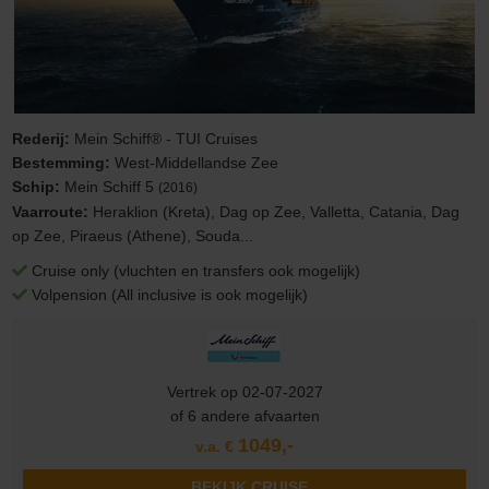
Rederij:
Mein Schiff® - TUI Cruises
Bestemming:
West-Middellandse Zee
Schip:
Mein Schiff 5
(2016)
Vaarroute:
Heraklion (Kreta), Dag op Zee, Valletta, Catania, Dag
op Zee, Piraeus (Athene), Souda...
Cruise only (vluchten en transfers ook mogelijk)
Volpension (All inclusive is ook mogelijk)
Vertrek op 02-07-2027
of 6 andere afvaarten
1049,-
v.a. €
BEKIJK CRUISE