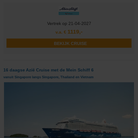
Vertrek op 21-04-2027
1119,-
v.a. €
BEKIJK CRUISE
16 daagse Azië Cruise met de Mein Schiff 6
vanuit Singapore langs Singapore, Thailand en Vietnam