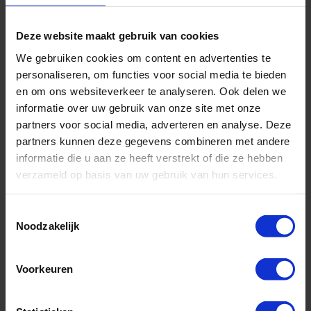
Nieuwe cruise schepen
Deze website maakt gebruik van cookies
We gebruiken cookies om content en advertenties te
personaliseren, om functies voor social media te bieden
en om ons websiteverkeer te analyseren. Ook delen we
informatie over uw gebruik van onze site met onze
partners voor social media, adverteren en analyse. Deze
partners kunnen deze gegevens combineren met andere
informatie die u aan ze heeft verstrekt of die ze hebben
verzameld op basis van uw gebruik van hun services.
Rederij:
Mein Schiff® - TUI Cruises
Toestemmingsselectie
Noodzakelijk
Bestemming:
West-Middellandse Zee
Schip:
Mein Schiff 7
(2024)
Vaarroute:
Palma de Mallorca, Dag op Zee, Civitavecchia (Rome),
Voorkeuren
La Spezia, Dag op Zee, Marseille, Barcelona...
Cruise only (vluchten en transfers ook mogelijk)
Volpension (All inclusive is ook mogelijk)