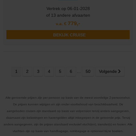
Vertrek op 06-01-2028
of 13 andere afvaarten
779,-
v.a. €
BEKIJK CRUISE
1
2
3
4
5
6
...
50
Volgende
Alle genoemde prijzen zijn per persoon op basis van de meest voordelige 2-persoonshut.
De prijzen kunnen wijzigen en zijn onder voorbehoud van beschikbaarheid. De
aangeboden cruises zijn standaard op basis van volpension tenzij anders aangegeven,
daarnaast zijn belastingen en havengelden altijd inbegrepen in de getoonde prijs. Tenzij
anders aangegeven, zijn de prijzen standaard exclusief vlucht(en), transfer(s) en fooien. Alle
vluchten zijn op basis van handbagage, ruimbagage is optioneel bij te boeken.