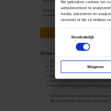
van bestemming**
We gebruiken cookies om cont
websiteverkeer te analyseren
Korting op kortlopende reis- en
media, adverteren en analys
annuleringsverzekering
verstrekt of die ze hebben v
Toestemmingsselectie
Noodzakelijk
VIP Club voorwaarden
Alleen cruises geboekt bij CruiseReizen.nl 
Een boeking dient altijd een cruise segment 
Weigeren
De voordelen gelden op nieuwe boekingen, vana
Kortingen en voordelen zijn niet cumuleerbaa
Indien er gedurende een aansluitende periode
Het behaalde VIP Club niveau is twee jaar gel
Na terugkomst van de laatst gemaakte cruise,
Bijv: bij het behalen van niveau Silver, kun