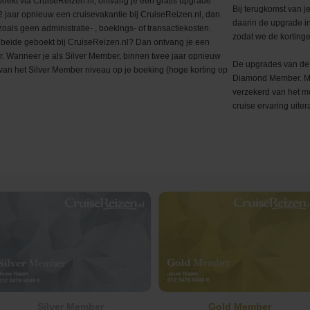
oekt via CruiseReizen.nl, ontvang je een gratis upgrade
Middellandse Zee
Fooien
West-Middellandse Zee
Bij terugkomst van j
2 jaar opnieuw een cruisevakantie bij CruiseReizen.nl, dan
daarin de upgrade in
oals geen administratie- , boekings- of transactiekosten.
zodat we de kortinge
Noord-Amerika
Visum aanvragen
Oost-Middellandse Zee
Westkust VS
 beide geboekt bij CruiseReizen.nl? Dan ontvang je een
r. Wanneer je als Silver Member, binnen twee jaar opnieuw
De upgrades van de 
van het Silver Member niveau op je boeking (hoge korting op
Noord-Europa
Vacatures
Alaska
Noorse Fjorden
Diamond Member. Met
verzekerd van het me
s
Oceanie
Reisinformatie
Hawaii
Noordkaap
Australië & Nieuw Zeeland
cruise ervaring uitera
e
Panamakanaal
Oostzee & Baltische staten
Frans Polynesië
ruises
Transatlantisch
Britse eilanden
Wereldcruise & Grand Voyages
Groenland
ne
Zuid-Amerika
IJsland
Silver Member
Gold Member