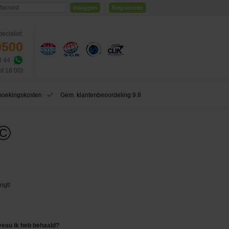
Inloggen
Registreren
ecialist:
0500
3 44
ot 18:00)
boekingskosten
Gem. klantenbeoordeling 9.8
 ©
ngt!
veau ik heb behaald?