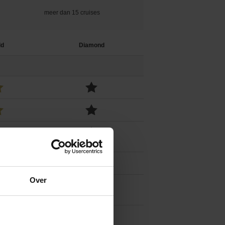
meer dan 15 cruises
ld
Diamond
Over
00
-€125
50
-€50