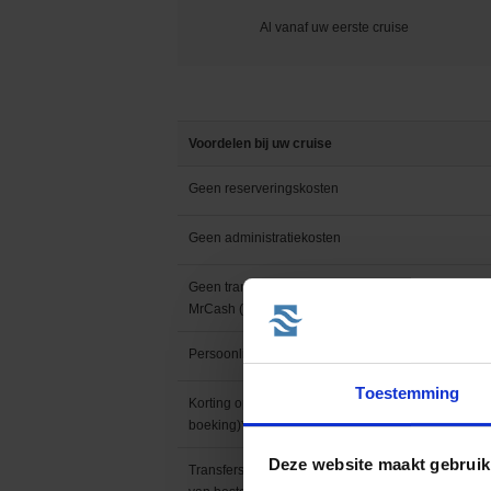
Al vanaf uw eerste cruise
PONANT
Princess Cruises
Regent Seven Seas 
Voordelen bij uw cruise
Royal Caribbean
Geen reserveringskosten
Seabourn
Geen administratiekosten
SeaDream Yacht Cl
Geen transactiekosten - iDEAL. Creditcard.
MrCash (uitzondering: AMEX. PayPal)
Silversea Cruises
Persoonlijke Cruise Specialist
Star Clippers
Toestemming
Korting op vluchten i.c.m. cruise (per
boeking)*
Virgin Voyages
Deze website maakt gebruik
Transfers van en naar luchthaven op plaats