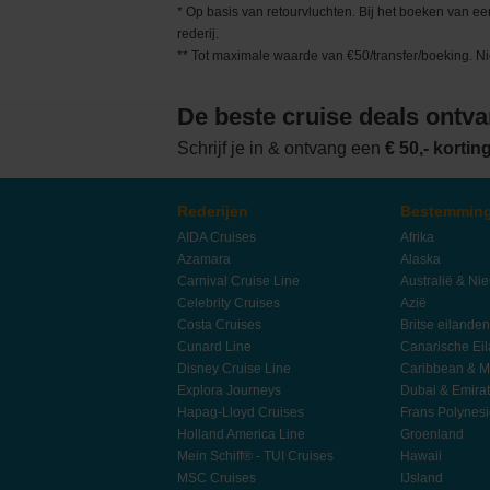
* Op basis van retourvluchten. Bij het boeken van 
rederij.
** Tot maximale waarde van €50/transfer/boeking. N
De beste cruise deals ontv
Schrijf je in & ontvang een
€ 50,- korti
Rederijen
Bestemmin
AIDA Cruises
Afrika
Azamara
Alaska
Carnival Cruise Line
Australië & Ni
Celebrity Cruises
Azië
Costa Cruises
Britse eilanden
Cunard Line
Canarische Ei
Disney Cruise Line
Caribbean & M
Explora Journeys
Dubai & Emira
Hapag-Lloyd Cruises
Frans Polynes
Holland America Line
Groenland
Mein Schiff® - TUI Cruises
Hawaii
MSC Cruises
IJsland