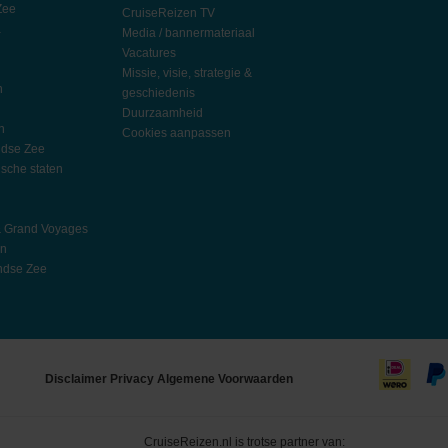
Zee
CruiseReizen TV
a
Media / bannermateriaal
Vacatures
Missie, visie, strategie &
n
geschiedenis
Duurzaamheid
n
Cookies aanpassen
ndse Zee
ische staten
l
h
& Grand Voyages
an
ndse Zee
Disclaimer
Privacy
Algemene Voorwaarden
CruiseReizen.nl is trotse partner van: