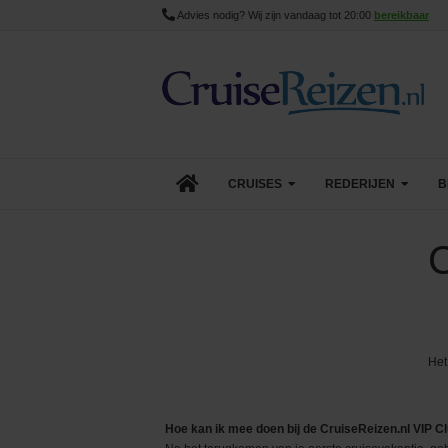
Advies nodig? Wij zijn vandaag tot 20:00
bereikbaar
CRUISES
REDERIJEN
B
Lopende cruise acties
AIDA Cruises
C
Aanbiedingen
Azamara
Last Minute Cruises
Carnival Cruise Line
Het
Goedkope Cruises
Celebrity Cruises
Minicruises
Costa Cruises
Hoe kan ik mee doen bij de CruiseReizen.nl VIP C