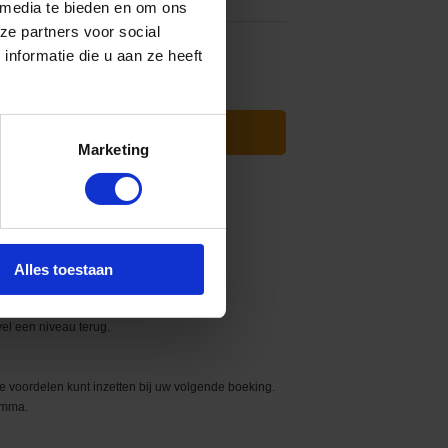
 media te bieden en om ons
ze partners voor social
%
-10%
nformatie die u aan ze heeft
Marketing
Alles toestaan
n.
el een niveau terug.
de voordelen kunt inzetten bij uw volgende boeking.
ramma.