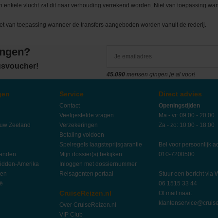
een enkele vlucht zal dit naar verhouding verrekend worden. Niet van toepassing 
iet van toepassing wanneer de transfers aangeboden worden vanuit de rederij.
angen?
ngsvoucher!
45.090
mensen gingen je al voor!
gen
Service
Direct advies
Contact
Openingstijden
Veelgestelde vragen
Ma - vr: 09:00 - 20:00
euw Zeeland
Verzekeringen
Za - zo: 10:00 - 18:00
Betaling voldoen
Spelregels laagsteprijsgarantie
Bel voor persoonlijk a
landen
Mijn dossier(s) bekijken
010-7200500
idden-Amerika
Inloggen met dossiernummer
ten
Reisagenten portaal
Stuur een bericht via
ië
06 1515 33 44
CruiseReizen.nl
Of mail naar:
klantenservice@cruise
Over CruiseReizen.nl
VIP Club