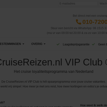
Bel direct met een cruisesp
010-720
Stuur een bericht via WhatsApp: 06 1515 3
(ma-vr van 09:00 tot 20:00 & za-zo van 10:00 t
ESTEMMINGEN
OVERIG
Laagsteprijsgarantie
Geen 
Afrika
VIP Club
ruiseReizen.nl VIP Club
Azië
CruiseReizen TV
Het cruise loyaliteitsprogramma van Nederland
Canarische Eilanden
Blog
De CruiseReizen.nl VIP Club is hét spaarprogramma voor jouw cruise vakanties.
 werkt vrij simpel: Hoe meer je met ons reist, hoe meer kortingen en extra’s je ontva
Caribbean & Midden-Amerika
Eerste cruise
West-Caribbean
Dubai & Emiraten
Veelgestelde vragen
Oost-Caribbean
lub?
Hoe weet ik welk ni