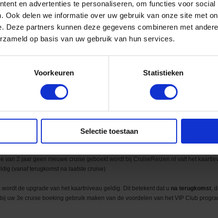
ent en advertenties te personaliseren, om functies voor social
. Ook delen we informatie over uw gebruik van onze site met on
-5
e. Deze partners kunnen deze gegevens combineren met andere i
erzameld op basis van uw gebruik van hun services.
BOEK HIER JE CRUISE MET DEZE VOORDELEN
Voorkeuren
Statistieken
worden meegeteld bij het CruiseReizen.nl VIP programma.
te bevatten
Selectie toestaan
f 5 nachten of langer en zijn niet retro-actief.
r met andere acties en kunnen door CruiseReizen.nl of de rederij gewijzigd worde
 van 2 jaar geen nieuwe cruise geboekt wordt bij CruiseReizen.nl valt het kaartlev
dig (vanaf terugkomst na laatste cruise)
 wordt de upgrade van het kaartniveau geldig. Dit betekent dat u
na terugkomst
, 
t u bij uw 3e cruise boeking gebruik maken van de voordelen van het VIP Club prog