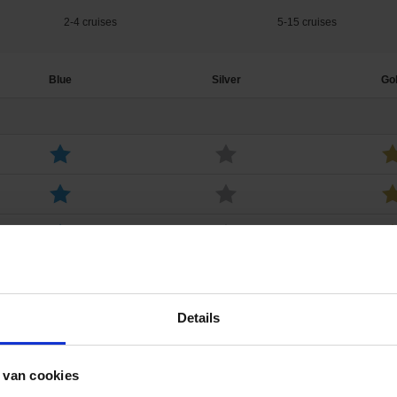
2-4 cruises
5-15 cruises
Blue
Silver
Go
Cruises
ub
Details
-€50
-€75
-€1
 van cookies
-€25
-€