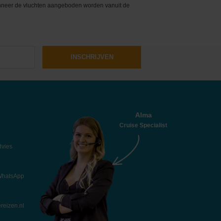
wanneer de vluchten aangeboden worden vanuit de
INSCHRIJVEN
Alma
Cruise Specialist
dvies
 WhatsApp
reizen.nl