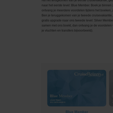
Na het terugkomen van je eerste cruisevakantie, geb
Grand Voyages & Wereldcruises
Cunard Line
naar het eerste level: Blue Member. Boek je binnen 
ontvang je meerdere voordelen tijdens het boeken, z
Cruises vanuit Nederland
Disney Cruise Line
Ben je teruggekomen van je tweede cruisevakantie,
gratis upgrade naar ons tweede level: Silver Membe
samen met ons boekt, dan ontvang je de voordelen 
Familiecruises
Explora Journeys
je vluchten en transfers bijvoorbeeld).
Luxe cruises
Hapag-Lloyd Cruise
Expeditiecruises
Holland America Lin
Nieuwe cruise schepen
Mein Schiff® - TUI C
Single cruises
MSC Cruises
Norwegian Cruise Li
Oceania Cruises
P&O Cruises
Blue Member