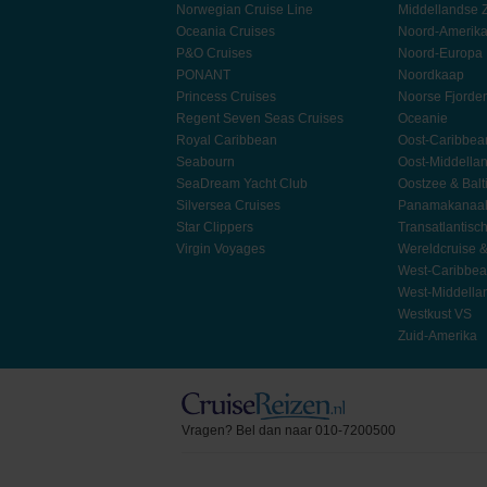
Norwegian Cruise Line
Middellandse 
Oceania Cruises
Noord-Amerik
P&O Cruises
Noord-Europa
PONANT
Noordkaap
Princess Cruises
Noorse Fjorde
Regent Seven Seas Cruises
Oceanie
Royal Caribbean
Oost-Caribbea
Seabourn
Oost-Middella
SeaDream Yacht Club
Oostzee & Balt
Silversea Cruises
Panamakanaa
Star Clippers
Transatlantisc
Virgin Voyages
Wereldcruise 
West-Caribbe
West-Middella
Westkust VS
Zuid-Amerika
Vragen? Bel dan naar 010-7200500