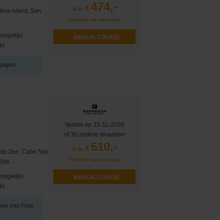
474,-
v.a. €
lina island, San
Vluchten op aanvraag
mogelijk)
BEKIJK CRUISE
k)
oyages!
Vertrek op 15-11-2026
of 30 andere afvaarten
510,-
v.a. €
g op Zee, Cabo San
Vluchten op aanvraag
Zee...
mogelijk)
BEKIJK CRUISE
k)
usive met Free