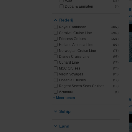
Azië
(21)
Dubai & Emiraten
(4)
8
va
Rederij
Royal Caribbean
(307)
Carnival Cruise Line
(282)
Princess Cruises
(221)
Holland America Line
(97)
Norwegian Cruise Line
(78)
Disney Cruise Line
(63)
Cunard Line
(28)
MSC Cruises
(25)
Virgin Voyages
(25)
Oceania Cruises
(19)
Regent Seven Seas Cruises
(13)
Azamara
(6)
+ Meer tonen
8
va
Schip
Land