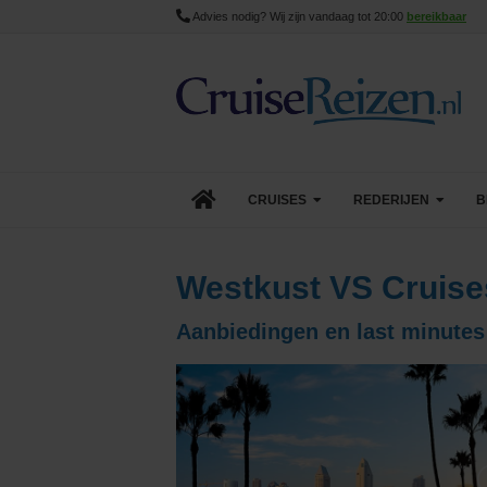
Advies nodig? Wij zijn vandaag tot 20:00
bereikbaar
CRUISES
REDERIJEN
B
Lopende cruise acties
AIDA Cruises
Westkust VS Cruise
Aanbiedingen
Azamara
Aanbiedingen en last minutes
Last Minute Cruises
Carnival Cruise Line
Goedkope Cruises
Celebrity Cruises
Minicruises
Costa Cruises