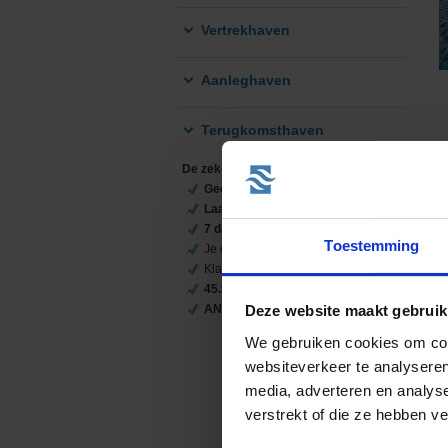
Vertrekhaven
Aanleghaven
Terugkomsthaven
De zekerheid van CruiseReizen.nl
Geen
verborgen kosten
8
Laagsteprijsgarantie
va
7 dagen
p/w geopend
Toestemming
Je eigen contactpersoon
Klantbeoordeling
9.8/10
45.506
vind-ik-leuks
ANVR
,
SGR
en
CLIA
lid
Deze website maakt gebruik
We gebruiken cookies om cont
websiteverkeer te analyseren
media, adverteren en analys
verstrekt of die ze hebben v