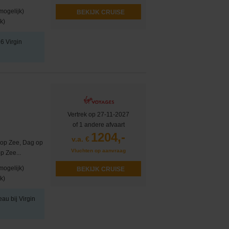
mogelijk)
BEKIJK CRUISE
k)
26 Virgin
Vertrek op 27-11-2027
of 1 andere afvaart
1204,-
v.a. €
g op Zee, Dag op
Vluchten op aanvraag
p Zee...
mogelijk)
BEKIJK CRUISE
k)
eau bij Virgin