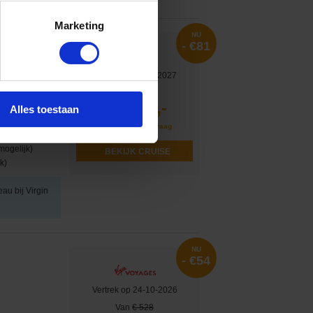
Marketing
NU
- €81
Vertrek op 20-11-2027
Van
€ 800
719,-
Alles toestaan
v.a. €
g op Zee, Cabo San
Vluchten op aanvraag
 op Zee...
mogelijk)
BEKIJK CRUISE
k)
eau bij Virgin
NU
- €54
Vertrek op 24-10-2026
Van
€ 528