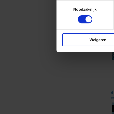
Toestemmingsselectie
Noodzakelijk
8
va
Weigeren
6
va