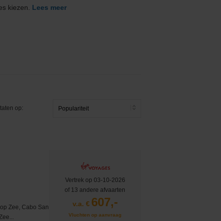
ses kiezen.
Lees meer
taten op:
Vertrek op 03-10-2026
of 13 andere afvaarten
607,-
v.a. €
g op Zee, Cabo San
Vluchten op aanvraag
Zee...