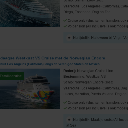
Schip:
Brilliant Lady
(2025)
Vaarroute:
Los Angeles (California), Cata
Diego, Ensenada, Dag op Zee...
Cruise only (vluchten en transfers ook 
Volpension (All inclusive is ook mogelij
★
Nu tijdelijk: Halloween bij Virgin V
 daagse Westkust VS Cruise met de Norwegian Encore
nuit Los Angeles (California) langs de Verenigde Staten en Mexico
Rederij:
Norwegian Cruise Line
Familiecruise
Bestemming:
Westkust VS
Schip:
Norwegian Encore
(2019)
Vaarroute:
Los Angeles (California), Da
Lucas, Mazatlan, Puerto Vallarta, Dag op 
Cruise only (vluchten en transfers ook 
Volpension (All inclusive is ook mogelij
★
Nu tijdelijk: Maak je cruise All Incl
at Sea