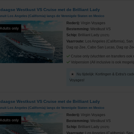
 daagse Westkust VS Cruise met de Brilliant Lady
nuit Los Angeles (California) langs de Verenigde Staten en Mexico
Rederij:
Virgin Voyages
Adults only
Bestemming:
Westkust VS
Schip:
Brilliant Lady
(2025)
Vaarroute:
Los Angeles (California), Sa
Dag op Zee, Cabo San Lucas, Dag op Zee
Cruise only (vluchten en transfers ook 
Volpension (All inclusive is ook mogelij
★
Nu tijdelijk: Kortingen & Extra's cad
Voyages!
 daagse Westkust VS Cruise met de Brilliant Lady
nuit Los Angeles (California) langs de Verenigde Staten en Mexico
Rederij:
Virgin Voyages
Adults only
Bestemming:
Westkust VS
Schip:
Brilliant Lady
(2025)
Vaarroute:
Los Angeles (California), San