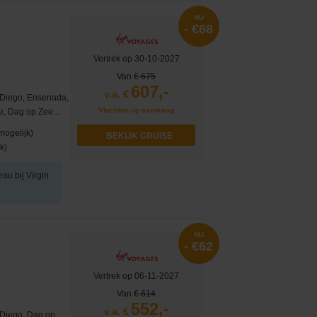
NU
- €68
Vertrek op 30-10-2027
Van
€ 675
607,-
v.a. €
n Diego, Ensenada,
Vluchten op aanvraag
, Dag op Zee...
mogelijk)
BEKIJK CRUISE
k)
eau bij Virgin
NU
- €62
Vertrek op 06-11-2027
Van
€ 614
552,-
v.a. €
 Diego, Dag op