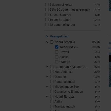
5 dagen of korter
(394)
PONANT
6 t/m 10 dagen
(453)
- meest gekozen
11 t/m 15 dagen
(72)
Princess Cruises
16 t/m 21 dagen
(147)
22 dagen of langer
(124)
Regent Seven Seas 
Vaargebied
Royal Caribbean
Noord-Amerika
(1558)
1
Westkust VS
(1190)
va
Seabourn
Hawaii
(141)
Alaska
(20)
Overige
(207)
SeaDream Yacht Cl
Caribbean & Midden-Amerika
(305)
Zuid-Amerika
(206)
Silversea Cruises
Oceanie
(136)
Panamakanaal
(104)
Star Clippers
Middellandse Zee
(53)
Canarische Eilanden
(43)
Noord-Europa
(32)
Virgin Voyages
Afrika
(26)
Transatlantisch
(21)