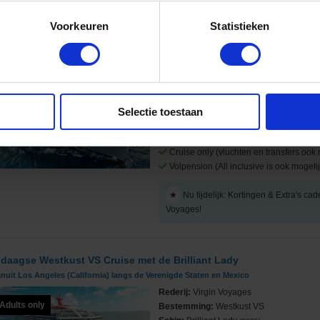
Voorkeuren
Statistieken
 daagse Westkust VS Cruise met de Brilliant Lady
nuit Los Angeles (California) langs de Verenigde Staten en Mexico
Rederij:
Virgin Voyages
Adults only
Bestemming:
Westkust VS
Schip:
Brilliant Lady
(2025)
Selectie toestaan
Vaarroute:
Los Angeles (California), Da
Lucas, La Paz, Mazatlan, Dag op Zee, Dag
Cruise only (vluchten en transfers ook 
Volpension (All inclusive is ook mogelij
★
Nu tijdelijk: Kortingen & Extra's cad
Voyages!
 daagse Westkust VS Cruise met de Brilliant Lady
nuit Los Angeles (California) langs de Verenigde Staten en Mexico
Rederij:
Virgin Voyages
Adults only
Bestemming:
Westkust VS