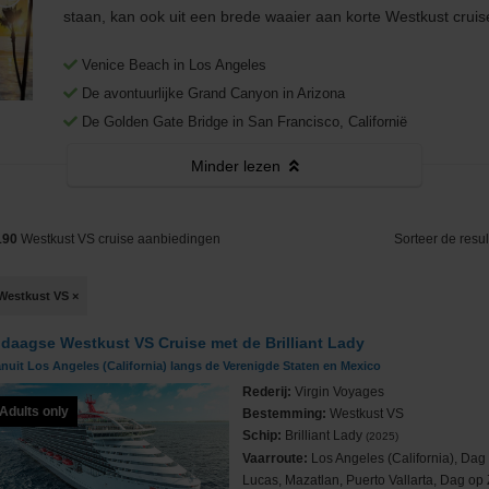
Middellandse Zee
Fooien
West-Middellandse Zee
staan, kan ook uit een brede waaier aan korte Westkust crui
Noord-Amerika
Venice Beach in Los Angeles
Visum aanvragen
Oost-Middellandse Zee
Westkust VS
De avontuurlijke Grand Canyon in Arizona
Noord-Europa
Vacatures
Alaska
Noorse Fjorden
De Golden Gate Bridge in San Francisco, Californië
s
Oceanie
Reisinformatie
Minder
lezen
Hawaii
Noordkaap
Australië & Nieuw Zeeland
e
Panamakanaal
Oostzee & Baltische staten
Frans Polynesië
190
Westkust VS cruise aanbiedingen
Sorteer de resul
ruises
Transatlantisch
Britse eilanden
Westkust VS
×
Wereldcruise & Grand Voyages
Groenland
 daagse Westkust VS Cruise met de Brilliant Lady
ne
Zuid-Amerika
IJsland
nuit Los Angeles (California) langs de Verenigde Staten en Mexico
Rederij:
Virgin Voyages
Adults only
Bestemming:
Westkust VS
Schip:
Brilliant Lady
(2025)
Vaarroute:
Los Angeles (California), Da
Lucas, Mazatlan, Puerto Vallarta, Dag op 