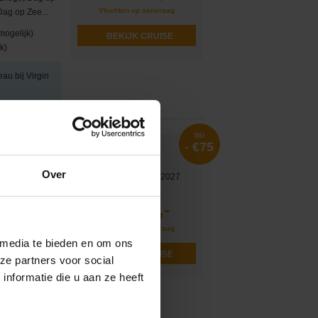
Vluchten op aanvraag
ag op Zee...
mogelijk)
BEKIJK CRUISE
k)
eau bij Virgin
NU
- €75
Over
Vertrek op 09-10-2027
Van
€ 738
663,-
v.a. €
g op Zee, Cabo San
Vluchten op aanvraag
 media te bieden en om ons
mogelijk)
BEKIJK CRUISE
ze partners voor social
k)
nformatie die u aan ze heeft
eau bij Virgin