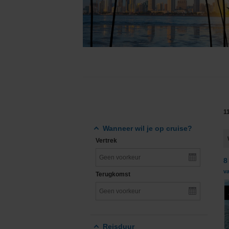
Grand Voyages & Wereldcruises
Cunard Line
Cruises vanuit Nederland
Disney Cruise Line
Familiecruises
Explora Journeys
Luxe cruises
Hapag-Lloyd Cruise
Expeditiecruises
Holland America Lin
1
Nieuwe cruise schepen
Mein Schiff® - TUI C
Wanneer wil je op cruise?
Vertrek
Single cruises
MSC Cruises
8
Norwegian Cruise Li
va
Terugkomst
Oceania Cruises
P&O Cruises
Reisduur