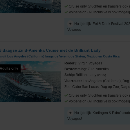
Cruise only (vluchten en transfers ook 
Volpension (All inclusive is ook mogelij
★
Nu tijdelijk: Eet & Drink Festival 20
Voyages
Cruises
8 daagse Zuid-Amerika Cruise met de Brilliant Lady
nuit Los Angeles (California) langs de Verenigde Staten, Mexico en Costa Rica
Rederij:
Virgin Voyages
Adults only
Bestemming:
Zuid-Amerika
ub
Schip:
Brilliant Lady
(2025)
Vaarroute:
Los Angeles (California), Da
Zee, Cabo San Lucas, Dag op Zee, Dag o
Cruise only (vluchten en transfers ook 
Volpension (All inclusive is ook mogelij
★
Nu tijdelijk: Kortingen & Extra's cad
Voyages!