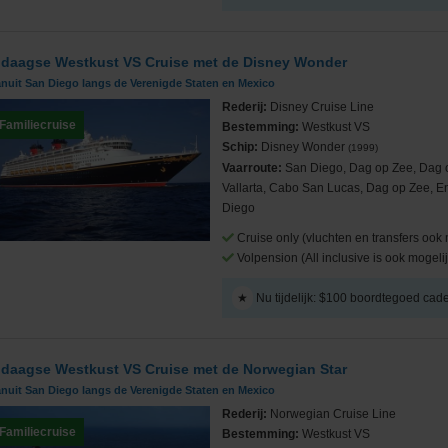
 daagse Westkust VS Cruise met de Disney Wonder
nuit San Diego langs de Verenigde Staten en Mexico
Rederij:
Disney Cruise Line
Familiecruise
Bestemming:
Westkust VS
Schip:
Disney Wonder
(1999)
Vaarroute:
San Diego, Dag op Zee, Dag 
Vallarta, Cabo San Lucas, Dag op Zee, 
Diego
Cruise only (vluchten en transfers ook 
Volpension (All inclusive is ook mogelij
★
Nu tijdelijk: $100 boordtegoed cad
 daagse Westkust VS Cruise met de Norwegian Star
nuit San Diego langs de Verenigde Staten en Mexico
Rederij:
Norwegian Cruise Line
Familiecruise
Bestemming:
Westkust VS