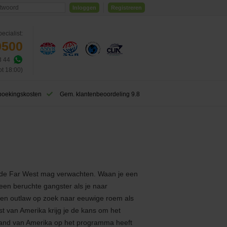
Inloggen
Registreren
ecialist:
0500
3 44
ot 18:00)
boekingskosten
Gem. klantenbeoordeling 9.8
ar de Far West mag verwachten. Waan je een
, een beruchte gangster als je naar
een outlaw op zoek naar eeuwige roem als
t van Amerika krijg je de kans om het
nland van Amerika op het programma heeft