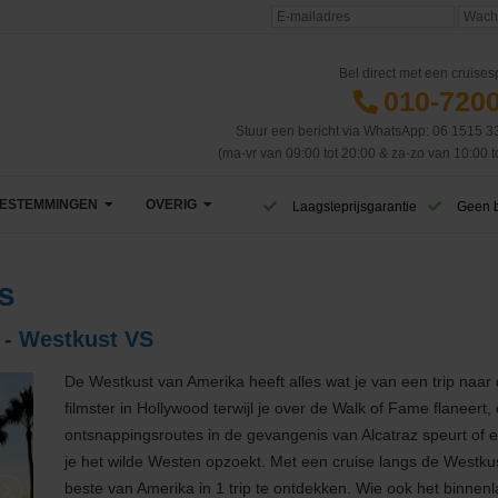
Bel direct met een cruisesp
010-720
Stuur een bericht via WhatsApp: 06 1515 3
(ma-vr van 09:00 tot 20:00 & za-zo van 10:00 t
ESTEMMINGEN
OVERIG
Laagsteprijsgarantie
Geen 
Afrika
VIP Club
s
Azië
CruiseReizen TV
 - Westkust VS
Canarische Eilanden
Blog
De Westkust van Amerika heeft alles wat je van een trip na
filmster in Hollywood terwijl je over de Walk of Fame flaneert
Caribbean & Midden-Amerika
Eerste cruise
West-Caribbean
ontsnappingsroutes in de gevangenis van Alcatraz speurt of 
je het wilde Westen opzoekt. Met een cruise langs de Westkus
Dubai & Emiraten
Veelgestelde vragen
Oost-Caribbean
beste van Amerika in 1 trip te ontdekken. Wie ook het binne