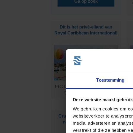
Dit is het privé-eiland van
Royal Caribbean International!
Toestemming
Het paradijselijke Cococay ligt midden
W
in de tropische bahama's :-)
Deze website maakt gebruik
We gebruiken cookies om cont
CruiseReizen.nl is op zoek
E
websiteverkeer te analyseren
naar nieuwe collega's!
media, adverteren en analys
verstrekt of die ze hebben v