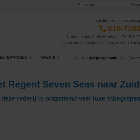
Bel direct met een cruisesp
010-720
Stuur een bericht via WhatsApp: 06 1515 3
(ma-vr van 09:00 tot 20:00 & za-zo van 10:00 t
ESTEMMINGEN
OVERIG
Laagsteprijsgarantie
Geen 
Afrika
VIP Club
et Regent Seven Seas naar Zuid
Azië
CruiseReizen TV
 deze rederij is ontzettend veel luxe inbegrepen
Canarische Eilanden
Blog
Caribbean & Midden-Amerika
Eerste cruise
West-Caribbean
Dubai & Emiraten
Veelgestelde vragen
Oost-Caribbean