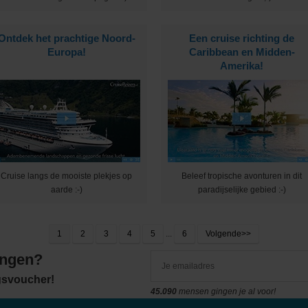
Ontdek het prachtige Noord-
Een cruise richting de
Europa!
Caribbean en Midden-
Amerika!
Cruise langs de mooiste plekjes op
Beleef tropische avonturen in dit
aarde :-)
paradijselijke gebied :-)
1
2
3
4
5
...
6
Volgende>>
angen?
ngsvoucher!
45.090
mensen gingen je al voor!