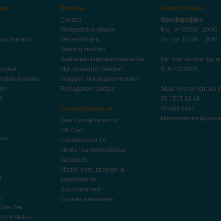
gen
Service
Direct advies
Contact
Openingstijden
Veelgestelde vragen
Ma - vr: 09:00 - 20:00
euw Zeeland
Verzekeringen
Za - zo: 10:00 - 18:00
Betaling voldoen
Spelregels laagsteprijsgarantie
Bel voor persoonlijk a
landen
Mijn dossier(s) bekijken
010-7200500
idden-Amerika
Inloggen met dossiernummer
ten
Reisagenten portaal
Stuur een bericht via
ië
06 1515 33 44
CruiseReizen.nl
Of mail naar:
klantenservice@cruise
Over CruiseReizen.nl
VIP Club
Zee
CruiseReizen TV
a
Media / bannermateriaal
Vacatures
Missie, visie, strategie &
n
geschiedenis
Duurzaamheid
n
Cookies aanpassen
ndse Zee
ische staten