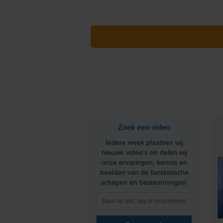
PONANT
Princess Cruises
Regent Seven Seas 
Royal Caribbean
Seabourn
Zoek een video
SeaDream Yacht Cl
Iedere week plaatsen wij
Silversea Cruises
nieuwe video's en delen wij
onze ervaringen, kennis en
beelden van de fantastische
Star Clippers
schepen en bestemmingen.
Virgin Voyages