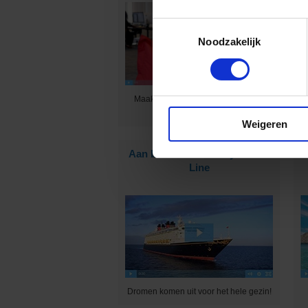
Toestemmingsselectie
Noodzakelijk
K
Maak jij graag mensen blij met een
prachtige vakantie?
Weigeren
Aan boord van Disney Cruise
Line
Dromen komen uit voor het hele gezin!