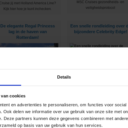
MSC Cruises gezondheids- en
Cruise jij met Holland America Line?
veiligheidsprotocol
Kijk hier hoe je kunt inchecken.
De elegante Regal Princess
Een snelle rondleiding over 
lag in de haven van
bijzondere Celebrity Edge!
Rotterdam!
Dit schip herken je meteen aan het
unieke hydraulische platform aan d
zijkant :-)
Details
ij zijn uitgenodigd om alle faciliteiten
aan boord te bekijken :-)
 van cookies
ent en advertenties te personaliseren, om functies voor social
en heerlijke cruise compilatie
Op expeditie cruise met
. Ook delen we informatie over uw gebruik van onze site met on
met collega's!
Seabourn!
e. Deze partners kunnen deze gegevens combineren met andere i
erzameld op basis van uw gebruik van hun services.