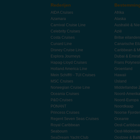
Rederijen
Bestemmin
AIDA Cruises
Afrika
Azamara
Alaska
Carnival Cruise Line
Australië & Ni
Celebrity Cruises
Azië
Costa Cruises
Britse eilanden
Cunard Line
Canarische Ei
Disney Cruise Line
Caribbean & M
Explora Journeys
Dubai & Emira
Hapag-Lloyd Cruises
Frans Polynes
Holland America Line
Groenland
Mein Schiff® - TUI Cruises
Hawaii
MSC Cruises
IJsland
Norwegian Cruise Line
Middellandse 
Oceania Cruises
Noord-Amerik
P&O Cruises
Noord-Europa
PONANT
Noordkaap
Princess Cruises
Noorse Fjorde
Regent Seven Seas Cruises
Oceanie
Royal Caribbean
Oost-Caribbea
Seabourn
Oost-Middella
SeaDream Yacht Club
Oostzee & Balt