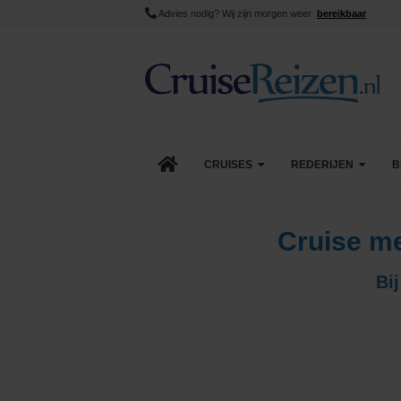
Advies nodig? Wij zijn morgen weer
bereikbaar
CRUISES
REDERIJEN
B
Lopende cruise acties
AIDA Cruises
Cruise m
Aanbiedingen
Azamara
Bij
Last Minute Cruises
Carnival Cruise Line
Goedkope Cruises
Celebrity Cruises
Minicruises
Costa Cruises