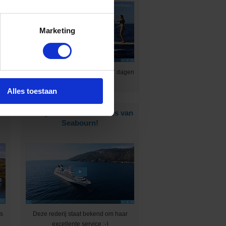
Marketing
ne
Ontdek 4 tropische eilanden in 7 dagen
:-)
Alles toestaan
s
Dit zijn de ultraluxe suites van
Seabourn!
ns
Deze rederij staat bekend om haar
excellente service :-)