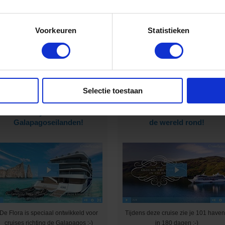
Voorkeuren
Statistieken
rijg jij na het het zien van deze video
Geniet in ultraluxe van wonderscho
ook zo’n zin om te cruisen? :-)
bestemmingen :-)
Selectie toestaan
Met Celebrity Cruises naar de
Cruise met Oceania Cruise
Galapagoseilanden!
de wereld rond!
De Flora is speciaal ontwikkeld voor
Tijdens deze cruise zie je 101 have
cruises richting de Galapagos :-)
in 180 dagen ;-)