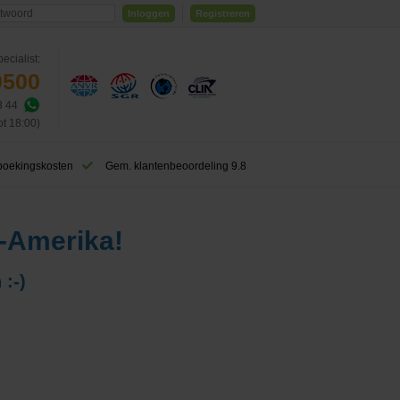
Inloggen
Registreren
ecialist:
0500
3 44
ot 18:00)
boekingskosten
Gem. klantenbeoordeling 9.8
-Amerika!
 :-)