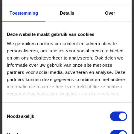
Volpension (All inclusive is ook mogelijk)
Toestemming
Details
Over
Vertrek op 05-10-2027
Deze website maakt gebruik van cookies
1075,-
v.a. €
We gebruiken cookies om content en advertenties te
BEKIJK CRUISE
personaliseren, om functies voor social media te bieden
en om ons websiteverkeer te analyseren. Ook delen we
informatie over uw gebruik van onze site met onze
partners voor social media, adverteren en analyse. Deze
8 daagse Noord-Europa Cruise met de Queen Anne
partners kunnen deze gegevens combineren met andere
vanuit Southampton langs Verenigd Koninkrijk, België en Nederland
informatie die u aan ze heeft verstrekt of die ze hebben
verzameld op basis van uw gebruik van hun services.
Nieuwe cruise schepen
Toestemmingsselectie
Noodzakelijk