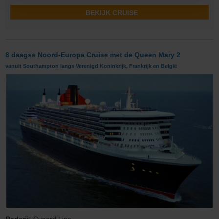
BEKIJK CRUISE
8 daagse Noord-Europa Cruise met de Queen Mary 2
vanuit Southampton langs Verenigd Koninkrijk, Frankrijk en België
Rederij:
Cunard Line