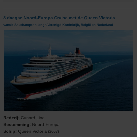
8 daagse Noord-Europa Cruise met de Queen Victoria
vanuit Southampton langs Verenigd Koninkrijk, België en Nederland
Rederij:
Cunard Line
Bestemming:
Noord-Europa
Schip:
Queen Victoria
(2007)