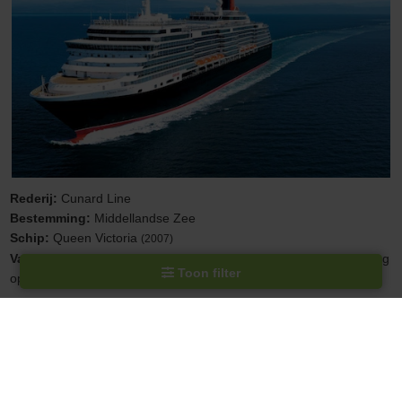
Rederij:
Cunard Line
Bestemming:
Middellandse Zee
Schip:
Queen Victoria
(2007)
Vaarroute:
Southampton, Dag op Zee, Ferrol, Vigo, Lissabon, Dag
Toon filter
op Zee, Dag op Zee, Southampton
Cruise only (vluchten en transfers ook mogelijk)
Volpension (All inclusive is ook mogelijk)