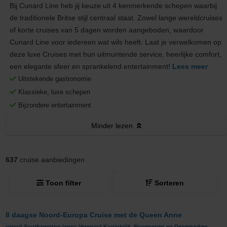
Bij Cunard Line heb jij keuze uit 4 kenmerkende schepen waarbij
de traditionele Britse stijl centraal staat. Zowel lange wereldcruises
of korte cruises van 5 dagen worden aangeboden, waardoor
Cunard Line voor iedereen wat wils heeft. Laat je verwelkomen op
deze luxe Cruises met hun uitmuntende service, heerlijke comfort,
een elegante sfeer en sprankelend entertainment!
Lees meer
Uitstekende gastronomie
Klassieke, luxe schepen
Bijzondere entertainment
Minder
lezen
637
cruise aanbiedingen
Toon filter
Sorteren
8 daagse Noord-Europa Cruise met de Queen Anne
vanuit Southampton langs Verenigd Koninkrijk, Noorwegen en Denemarken