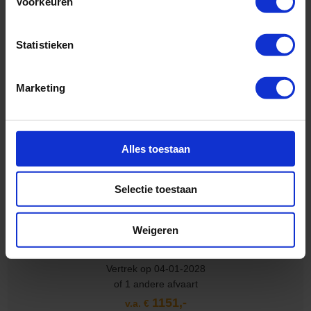
Voorkeuren
Statistieken
Marketing
Rederij:
Cunard Line
Bestemming:
Noord-Europa
Schip:
Queen Anne
(2024)
Alles toestaan
Vaarroute:
Southampton, Zeebrugge, Rotterdam, Rotterdam, Dag
op Zee, Hamburg, Dag op Zee, Southampton
Selectie toestaan
Cruise only (vluchten en transfers ook mogelijk)
Volpension (All inclusive is ook mogelijk)
Weigeren
Vertrek op 04-01-2028
of 1 andere afvaart
1151,-
v.a. €