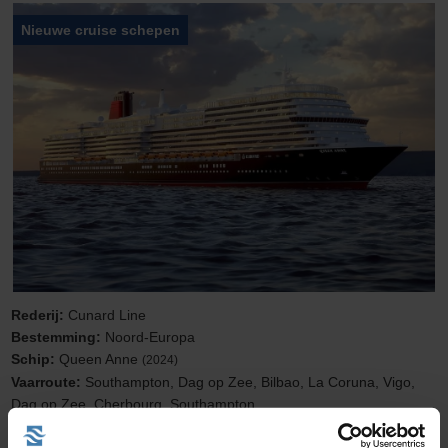
Nieuwe cruise schepen
Rederij:
Cunard Line
Bestemming:
Noord-Europa
Schip:
Queen Anne
(2024)
Vaarroute:
Southampton, Dag op Zee, Bilbao, La Coruna, Vigo,
Dag op Zee, Cherbourg, Southampton
Cruise only (vluchten en transfers ook mogelijk)