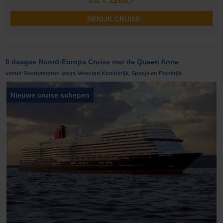
1266,-
v.a. €
BEKIJK CRUISE
8 daagse Noord-Europa Cruise met de Queen Anne
vanuit Southampton langs Verenigd Koninkrijk, Spanje en Frankrijk
Nieuwe cruise schepen