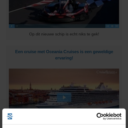
Op dit nieuwe schip is echt niks te gek!
Een cruise met Oceania Cruises is een geweldige
ervaring!