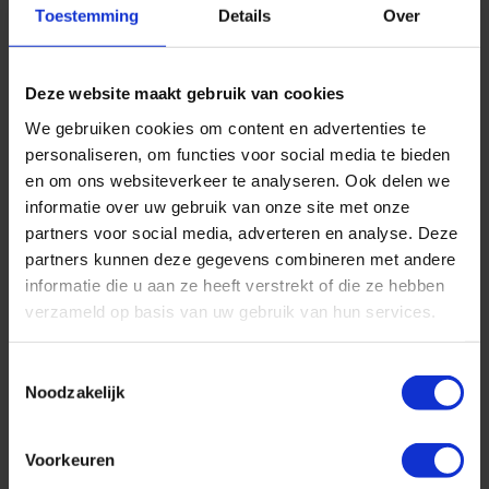
Toestemming
Details
Over
Deze rederij staat bekend om haar uitstekende gastronomie
:-)
Deze website maakt gebruik van cookies
Jeffrey deelt zijn verlanglijstje met jullie!
We gebruiken cookies om content en advertenties te
personaliseren, om functies voor social media te bieden
en om ons websiteverkeer te analyseren. Ook delen we
informatie over uw gebruik van onze site met onze
partners voor social media, adverteren en analyse. Deze
partners kunnen deze gegevens combineren met andere
informatie die u aan ze heeft verstrekt of die ze hebben
verzameld op basis van uw gebruik van hun services.
Toestemmingsselectie
Noodzakelijk
Welke cruises ga jij op je verlanglijstje zetten? :-)
Voorkeuren