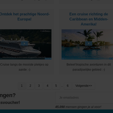
Ontdek het prachtige Noord-
Een cruise richting de
Europa!
Caribbean en Midden-
Amerika!
Cruise langs de mooiste plekjes op
Beleef tropische avonturen in dit
aarde :-)
paradijselijke gebied :-)
1
2
3
4
5
...
6
Volgende>>
angen?
ngsvoucher!
45.090
mensen gingen je al voor!