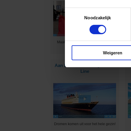
Toestemmingsselectie
Noodzakelijk
K
Maak jij graag mensen blij met een
prachtige vakantie?
Weigeren
Aan boord van Disney Cruise
Line
Dromen komen uit voor het hele gezin!