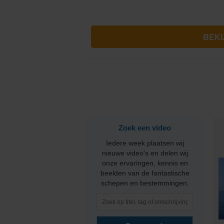
PONANT
Princess Cruises
Regent Seven Seas 
Royal Caribbean
Seabourn
Zoek een video
SeaDream Yacht Cl
Iedere week plaatsen wij
Silversea Cruises
nieuwe video's en delen wij
onze ervaringen, kennis en
beelden van de fantastische
Star Clippers
schepen en bestemmingen.
Virgin Voyages