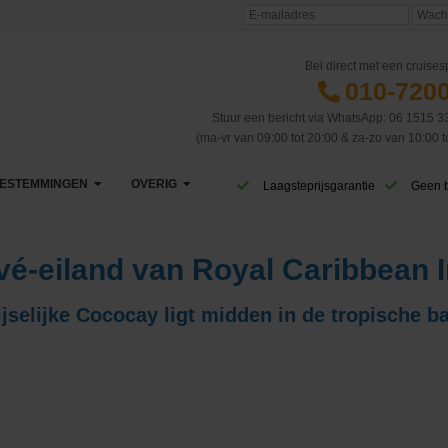
Bel direct met een cruisesp
010-720
Stuur een bericht via WhatsApp: 06 1515 3
(ma-vr van 09:00 tot 20:00 & za-zo van 10:00 t
ESTEMMINGEN
OVERIG
Laagsteprijsgarantie
Geen 
Afrika
VIP Club
rivé-eiland van Royal Caribbean I
Azië
CruiseReizen TV
jselijke Cococay ligt midden in de tropische b
Canarische Eilanden
Blog
Caribbean & Midden-Amerika
Eerste cruise
West-Caribbean
Dubai & Emiraten
Veelgestelde vragen
Oost-Caribbean