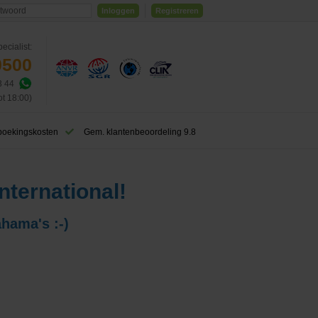
Inloggen
Registreren
ecialist:
0500
3 44
ot 18:00)
boekingskosten
Gem. klantenbeoordeling 9.8
nternational!
ahama's :-)