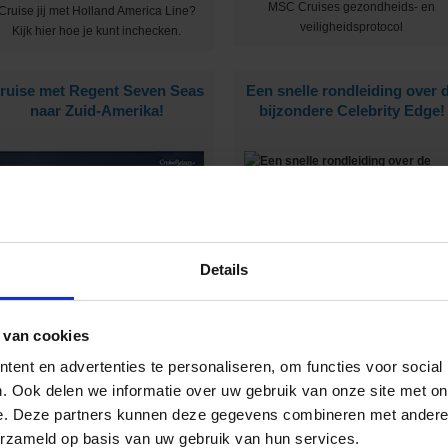
MSC Cruises gezondheids- en
Cruise jij met Holland America Line?
veiligheidsprotocol
Kijk hier hoe je kunt inchecken.
ruise met Regent Seven Seas
Een snelle rondleiding over 
naar Zuid-Amerika!
bijzondere Celebrity Edge!
Dit schip herken je meteen aan het
unieke hydraulische platform aan d
zijkant :-)
Details
ij deze rederij is ontzettend veel luxe
inbegrepen :-)
 van cookies
ent en advertenties te personaliseren, om functies voor social
en heerlijke cruise compilatie
Op expeditie cruise met
. Ook delen we informatie over uw gebruik van onze site met on
met collega's!
Seabourn!
e. Deze partners kunnen deze gegevens combineren met andere i
erzameld op basis van uw gebruik van hun services.