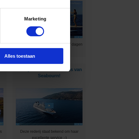
Marketing
ne
Ontdek 4 tropische eilanden in 7 dagen
:-)
Alles toestaan
s
Dit zijn de ultraluxe suites van
Seabourn!
ns
Deze rederij staat bekend om haar
excellente service :-)