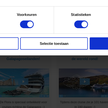
Voorkeuren
Statistieken
rijg jij na het het zien van deze video
Geniet in ultraluxe van wonderscho
ook zo’n zin om te cruisen? :-)
bestemmingen :-)
Selectie toestaan
Met Celebrity Cruises naar de
Cruise met Oceania Cruise
Galapagoseilanden!
de wereld rond!
De Flora is speciaal ontwikkeld voor
Tijdens deze cruise zie je 101 have
cruises richting de Galapagos :-)
in 180 dagen ;-)