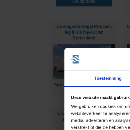
De elegante Regal Princess
C
lag in de haven van
Rotterdam!
Toestemming
Wij zijn uitgenodigd om alle faciliteiten
B
aan boord te bekijken :-)
Deze website maakt gebruik
We gebruiken cookies om cont
CruiseReizen.nl is op zoek
E
websiteverkeer te analyseren
naar nieuwe collega's!
media, adverteren en analys
verstrekt of die ze hebben v