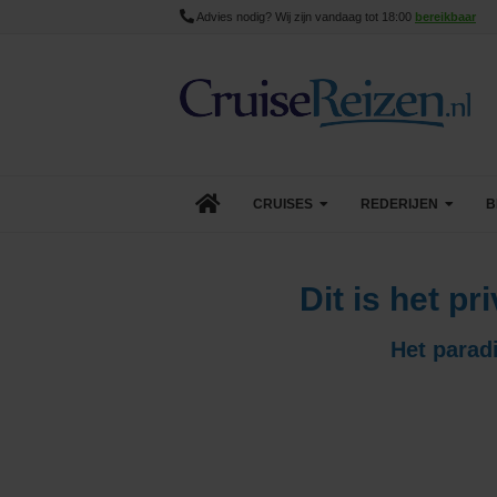
Advies nodig? Wij zijn vandaag tot 18:00
bereikbaar
CRUISES
REDERIJEN
B
Lopende cruise acties
AIDA Cruises
Dit is het p
Aanbiedingen
Azamara
Het paradi
Last Minute Cruises
Carnival Cruise Line
Goedkope Cruises
Celebrity Cruises
Minicruises
Costa Cruises