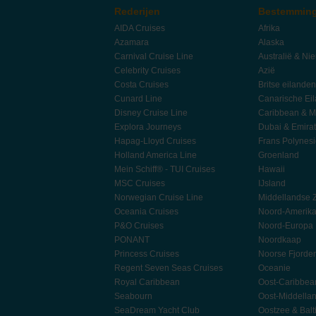
Rederijen
Bestemmin
AIDA Cruises
Afrika
Azamara
Alaska
Carnival Cruise Line
Australië & Ni
Celebrity Cruises
Azië
Costa Cruises
Britse eilanden
Cunard Line
Canarische Ei
Disney Cruise Line
Caribbean & M
Explora Journeys
Dubai & Emira
Hapag-Lloyd Cruises
Frans Polynes
Holland America Line
Groenland
Mein Schiff® - TUI Cruises
Hawaii
MSC Cruises
IJsland
Norwegian Cruise Line
Middellandse 
Oceania Cruises
Noord-Amerik
P&O Cruises
Noord-Europa
PONANT
Noordkaap
Princess Cruises
Noorse Fjorde
Regent Seven Seas Cruises
Oceanie
Royal Caribbean
Oost-Caribbea
Seabourn
Oost-Middella
SeaDream Yacht Club
Oostzee & Balt