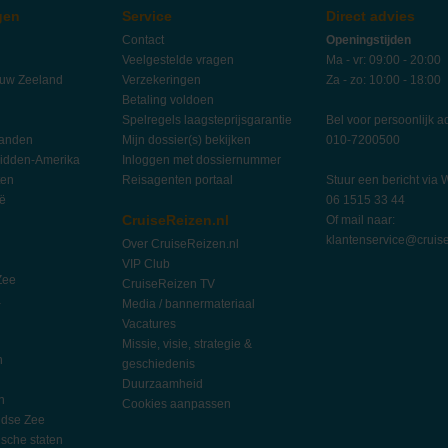
gen
Service
Direct advies
Contact
Openingstijden
Veelgestelde vragen
Ma - vr: 09:00 - 20:00
euw Zeeland
Verzekeringen
Za - zo: 10:00 - 18:00
Betaling voldoen
Spelregels laagsteprijsgarantie
Bel voor persoonlijk a
landen
Mijn dossier(s) bekijken
010-7200500
idden-Amerika
Inloggen met dossiernummer
ten
Reisagenten portaal
Stuur een bericht via
ië
06 1515 33 44
CruiseReizen.nl
Of mail naar:
klantenservice@cruise
Over CruiseReizen.nl
VIP Club
Zee
CruiseReizen TV
a
Media / bannermateriaal
Vacatures
Missie, visie, strategie &
n
geschiedenis
Duurzaamheid
n
Cookies aanpassen
ndse Zee
ische staten