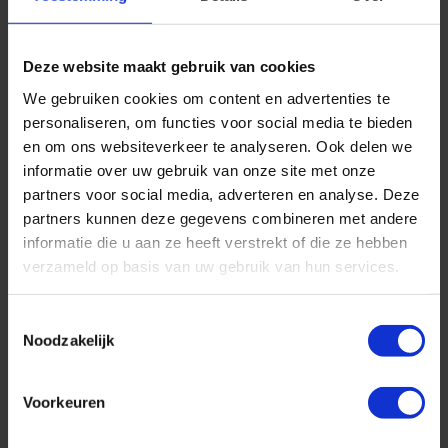
Deze website maakt gebruik van cookies
Nieuwe cruise schepen
We gebruiken cookies om content en advertenties te
Op de nieuwe schepen ben je zeker van de meest moderne en
personaliseren, om functies voor social media te bieden
luxe faciliteiten.
en om ons websiteverkeer te analyseren. Ook delen we
informatie over uw gebruik van onze site met onze
BEKIJK CRUISES
partners voor social media, adverteren en analyse. Deze
partners kunnen deze gegevens combineren met andere
informatie die u aan ze heeft verstrekt of die ze hebben
verzameld op basis van uw gebruik van hun services.
Familiecruise
Toestemmingsselectie
Deze cruises zijn zeer geschikt voor kinderen, jongeren en
Noodzakelijk
families.
BEKIJK CRUISES
Voorkeuren