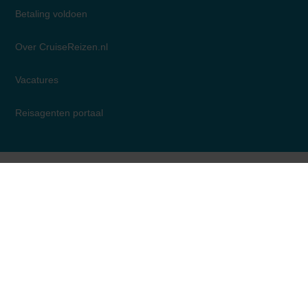
ook een tien...
Betaling voldoen
Over CruiseReizen.nl
Vacatures
Reisagenten portaal
Suzanne
Vragen? Bel dan naar 010-7200500
Cruise Specialist
Disclaimer
Privacy
Algemene Voorwaarden