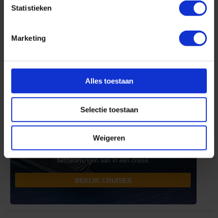
Statistieken
Luxe cruises
Marketing
Geniet van de exclusieve routes van deze kleinschalige
ultraluxe schepen.
BEKIJK CRUISES
Alles toestaan
Selectie toestaan
Wereldcruise
Weigeren
Deze meerdaagse cruises varen verschillende geweldige
bestemmingen aan in één cruise.
BEKIJK CRUISES