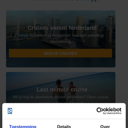
Cruises vanuit Nederland
Vanuit Rotterdam of Amsterdam naar een geweldige
bestemming.
BEKIJK CRUISES
Last minute cruise
Wil jij nog de allerlaatste minuut vertrekken? Deze cruises
vertrekken binnen 1 maand.
BEKIJK CRUISES
Toestemming
Details
Over