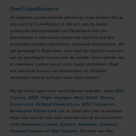
Over CruiseReizen.nl
Je volgende cruise vakantie geheel op maat boeken doe je
uiteraard bij CruiseReizen.nl. Als een van de snelst
groeiende reisorganisaties van Nederland met een
specialisatie in zeecruises maken we met trots jaarlijks
duizenden reizigers blij met hun maatwerk droomcruise. We
zijn gevestigd in Rotterdam, een stad die beschikt over een
van de prachtigste havens van de wereld. Geen wonder dat
er meerdere cruises vanuit onze haven vertrekken. Maar
ook vanuit de havens van Amsterdam en IJmuiden
vertrekken diverse schepen naar verre oorden.
Wij zijn direct agent voor verschillende rederijen, zoals
MSC
Cruises
,
AIDA
,
Virgin Voyages
,
Mein Schiff
,
Disney
Cruise Line
,
Holland America Line
,
MSC Cruises
en
Norwegian Cruise Line
, om er maar een paar te noemen.
Maar ook voor de zeer luxe rederijen kun je bij ons terecht,
zoals
Seabourn Cruises
,
Explora Journeys
,
Azamara
,
Oceania Cruises
en
Star Clippers
. De vloot van elke