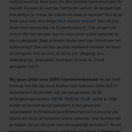
rederij neemt je mee naar de allermooiste bestemmingen ter
wereld. En weet je wat hier het beste van is? Je bepaalt zelf
hoe lang je je cruise wil maken en waar je opstapt! Ben je op
zoek naar een voordelige
last minute cruise
? Dan vind je
deze heel eenvoudig via CruiseReizen.nl. Ook zorgen we
ervoor dat het vervoer van en naar jouw cruise vakantie tip
top is geregeld. Stap je buiten Nederland aan boord van het
cruiseschip? Dan nemen we het regelwerk rondom de heen-
en terugreis ook op ons, of dit nu per vliegtuig, bus,
skippybal (ja, skippybal), huurauto of trein is. Goed
geregeld, toch?
Wij gaan altijd voor 100% klanttevredenheid
en zijn heel
trots op het feit dat onze klanten ons met een dikke 9,8/10
beoordelen! Bovendien zijn we aangesloten bij de
belangenorganisaties
ANVR
,
SGR
en
CLIA
, zodat je altijd
eerlijk en terecht wordt geholpen in het geval van
calamiteiten en financieel wordt beschermd zowel voor als
tijdens en na je all inclusive cruise vakantie. Hoe kunnen we
je helpen om je reis over zee onvergetelijk te maken? Neem
gerust contact met ons op, we staan (of zitten)
7 dagen per