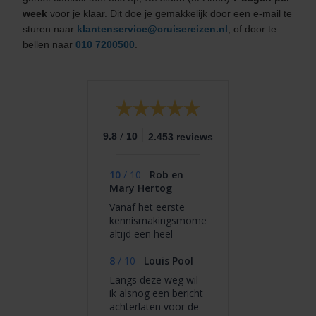
week
voor je klaar. Dit doe je gemakkelijk door een e-mail te
sturen naar
klantenservice@cruisereizen.nl
, of door te
bellen naar
010 7200500
.
/
9.8
10
2.453 reviews
10
/
10
Rob en
Mary Hertog
Vanaf het eerste
kennismakingsmoment
altijd een heel
plezierig en
persoonlijk contact.
8
/
10
Louis Pool
De medewerkers van
Langs deze weg wil
CruiseReizen.nl zijn
ik alsnog een bericht
altijd bereid om
achterlaten voor de
spontaan service te