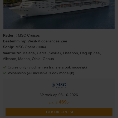
Rederij:
MSC Cruises
Bestemming:
West-Middellandse Zee
Schip:
MSC Opera
(2004)
Vaarroute:
Malaga, Cadiz (Seville), Lissabon, Dag op Zee,
Alicante, Mahon, Olbia, Genua
Cruise only (vluchten en transfers ook mogelijk)
Volpension (All inclusive is ook mogelijk)
Vertrek op 03-10-2026
469,-
v.a. €
BEKIJK CRUISE