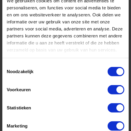
We gebruiken cookies om content en advertenties te
personaliseren, om functies voor social media te bieden
en om ons websiteverkeer te analyseren. Ook delen we
informatie over uw gebruik van onze site met onze
partners voor social media, adverteren en analyse. Deze
partners kunnen deze gegevens combineren met andere
informatie die u aan ze heeft verstrekt of die ze hebben
verzameld op basis van uw gebruik van hun services.
Toestemmingsselectie
Noodzakelijk
Rederij:
Princess Cruises
Bestemming:
Caribbean & Midden-Amerika
Schip:
Caribbean Princess
(2004)
Voorkeuren
Vaarroute:
Port Canaveral, Dag op Zee, Dag op Zee, Dag op Zee,
Aruba, Willemstad, Kralendijk, Dag op Zee...
Statistieken
Cruise only (vluchten en transfers ook mogelijk)
Volpension (All inclusive is ook mogelijk)
Marketing
★
Nu tijdelijk: Tot $600 boordtegoed cadeau