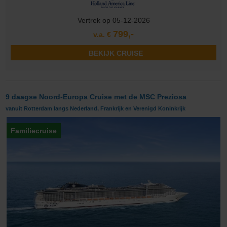
Vertrek op 05-12-2026
799,-
v.a. €
BEKIJK CRUISE
9 daagse Noord-Europa Cruise met de MSC Preziosa
vanuit Rotterdam langs Nederland, Frankrijk en Verenigd Koninkrijk
Familiecruise