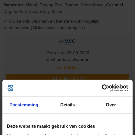
Vaarroute:
Miami, Dag op Zee, Roatan, Costa Maya, Cozumel,
Dag op Zee, Ocean Cay, Miami
Cruise only (vluchten en transfers ook mogelijk)
Volpension (All inclusive is ook mogelijk)
Vertrek op 26-09-2026
of 54 andere afvaarten
405,-
v.a. €
BEKIJK CRUISE
Toestemming
Details
Over
13 daagse Caribbean & Midden-Amerika Cruise met de
Caribbean Princess
vanuit Port Canaveral langs de Verenigde Staten, Aruba en Nederlandse Antillen
Deze website maakt gebruik van cookies