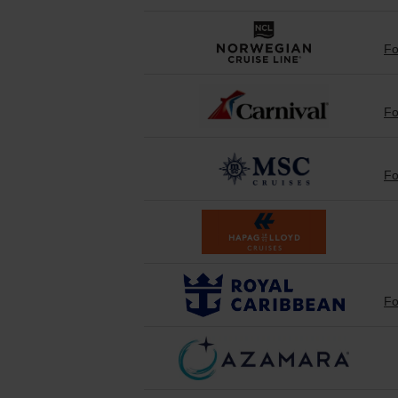
PONANT
Fo
Princess Cruises
Regent Seven Seas 
Fo
Royal Caribbean
Fo
Seabourn
SeaDream Yacht Cl
Silversea Cruises
Fo
Star Clippers
Virgin Voyages