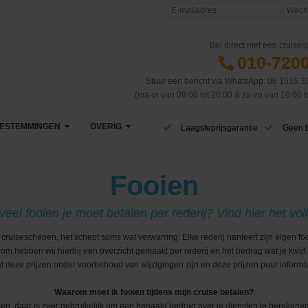
Bel direct met een cruisesp
010-720
Stuur een bericht via WhatsApp: 06 1515 3
(ma-vr van 09:00 tot 20:00 & za-zo van 10:00 t
ESTEMMINGEN
OVERIG
Laagsteprijsgarantie
Geen 
Afrika
VIP Club
Fooien
Azië
CruiseReizen TV
el fooien je moet betalen per rederij? Vind hier het voll
Canarische Eilanden
Blog
 cruiseschepen, het schept soms wat verwarring. Elke rederij hanteert zijn eigen fo
om hebben wij hierbij een overzicht gemaakt per rederij en het bedrag wat je kwijt 
Caribbean & Midden-Amerika
Eerste cruise
West-Caribbean
deze prijzen onder voorbehoud van wijzigingen zijn en deze prijzen puur informati
Dubai & Emiraten
Veelgestelde vragen
Oost-Caribbean
Waarom moet ik fooien tijdens mijn cruise betalen?
jen, daar is zeer gebruikelijk om een bepaald bedrag over je diensten te bereken