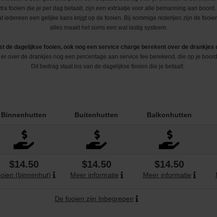
Middellandse Zee
Fooien
West-Middellandse Zee
tra fooien die je per dag betaalt, zijn een extraatje voor alle bemanning aan boord.
 iedereen een gelijke kans krijgt op de fooien. Bij sommige rederijen zijn de fooien 
alles maakt het soms een wat lastig systeem.
Noord-Amerika
Visum aanvragen
Oost-Middellandse Zee
Westkust VS
 de dagelijkse fooien, ook nog een service charge berekent over de drankjes 
Noord-Europa
Vacatures
Alaska
Noorse Fjorden
t er over de drankjes nog een percentage aan service fee berekend, die op je boor
Dit bedrag staat los van de dagelijkse fooien die je betaalt.
s
Oceanie
Reisinformatie
Hawaii
Noordkaap
Australië & Nieuw Zeeland
e
Panamakanaal
Oostzee & Baltische staten
Frans Polynesië
Binnenhutten
Buitenhutten
Balkonhutten
ruises
Transatlantisch
Britse eilanden
Wereldcruise & Grand Voyages
Groenland
$14.50
$14.50
$14.50
ne
Zuid-Amerika
IJsland
oien (binnenhut)
Meer informatie
Meer informatie
De fooien zijn Inbegrepen