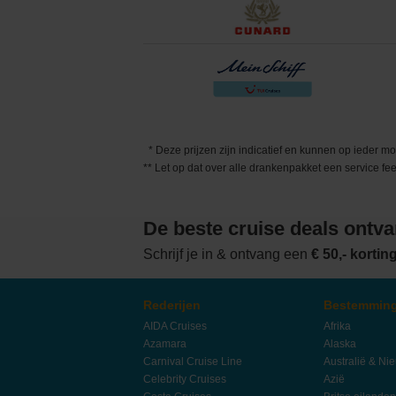
* Deze prijzen zijn indicatief en kunnen op ieder 
** Let op dat over alle drankenpakket een service 
De beste cruise deals ontv
Schrijf je in & ontvang een
€ 50,- korti
Rederijen
Bestemmin
AIDA Cruises
Afrika
Azamara
Alaska
Carnival Cruise Line
Australië & Ni
Celebrity Cruises
Azië