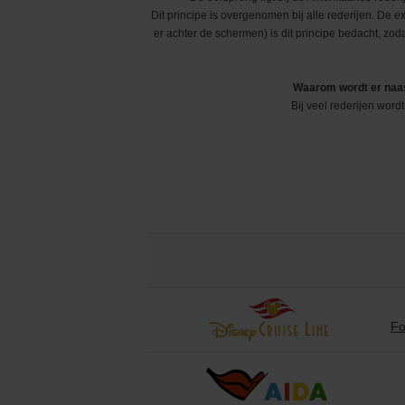
Grand Voyages & Wereldcruises
Cunard Line
Dit principe is overgenomen bij alle rederijen. De ex
er achter de schermen) is dit principe bedacht, zodat
Cruises vanuit Nederland
Disney Cruise Line
Waarom wordt er naast
Familiecruises
Explora Journeys
Bij veel rederijen word
Luxe cruises
Hapag-Lloyd Cruise
Expeditiecruises
Holland America Lin
Nieuwe cruise schepen
Mein Schiff® - TUI C
Single cruises
MSC Cruises
Norwegian Cruise Li
Fo
Oceania Cruises
P&O Cruises