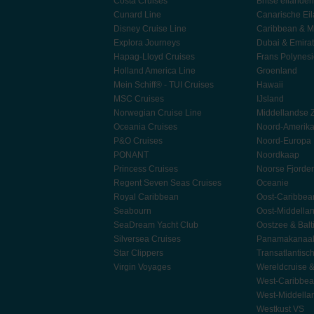
Costa Cruises
Britse eilanden
Cunard Line
Canarische Ei
Disney Cruise Line
Caribbean & M
Explora Journeys
Dubai & Emira
Hapag-Lloyd Cruises
Frans Polynes
Holland America Line
Groenland
Mein Schiff® - TUI Cruises
Hawaii
MSC Cruises
IJsland
Norwegian Cruise Line
Middellandse 
Oceania Cruises
Noord-Amerik
P&O Cruises
Noord-Europa
PONANT
Noordkaap
Princess Cruises
Noorse Fjorde
Regent Seven Seas Cruises
Oceanie
Royal Caribbean
Oost-Caribbea
Seabourn
Oost-Middella
SeaDream Yacht Club
Oostzee & Balt
Silversea Cruises
Panamakanaa
Star Clippers
Transatlantisc
Virgin Voyages
Wereldcruise 
West-Caribbe
West-Middella
Westkust VS