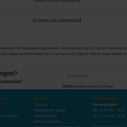
De fooien zijn inbegrepen
moment door de rederij gewijzigd worden. Neem contact met ons op voor de meest act
fee/bar toeslag wordt berekend die je aan boord nog dient te voldoen (deze komen
angen?
ngsvoucher!
45.090
mensen gingen je al voor!
gen
Service
Direct advies
Contact
Openingstijden
Veelgestelde vragen
Ma - vr: 09:00 - 20:00
euw Zeeland
Verzekeringen
Za - zo: 10:00 - 18:00
Betaling voldoen