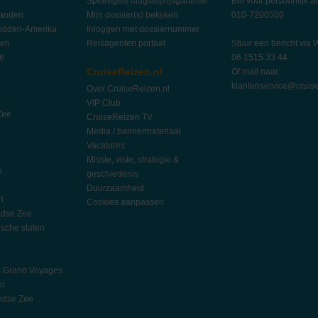
Spelregels laagsteprijsgarantie
Bel voor persoonlijk a
landen
Mijn dossier(s) bekijken
010-7200500
idden-Amerika
Inloggen met dossiernummer
ten
Reisagenten portaal
Stuur een bericht via
ië
06 1515 33 44
CruiseReizen.nl
Of mail naar:
klantenservice@cruise
Over CruiseReizen.nl
VIP Club
Zee
CruiseReizen TV
a
Media / bannermateriaal
Vacatures
Missie, visie, strategie &
n
geschiedenis
Duurzaamheid
n
Cookies aanpassen
ndse Zee
ische staten
l
h
& Grand Voyages
an
ndse Zee