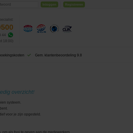
Inloggen
Registreren
ecialist:
0500
3 44
ot 18:00)
boekingskosten
Gem. klantenbeoordeling 9.8
edig overzicht!
oien systeem.
bent.
ef voor je zijn opgesteld.
en, om als fooi te geven aan de medewerkers.