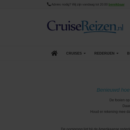
Advies nodig? Wij zijn vandaag tot 20:00
bereikbaar
CRUISES
REDERIJEN
B
Lopende cruise acties
AIDA Cruises
Aanbiedingen
Azamara
Benieuwd hoeve
Last Minute Cruises
Carnival Cruise Line
De fooien op
Daar
Goedkope Cruises
Celebrity Cruises
Houd er rekening mee dat 
Minicruises
Costa Cruises
De oorsprong ligt bij de Amerikaanse rederi