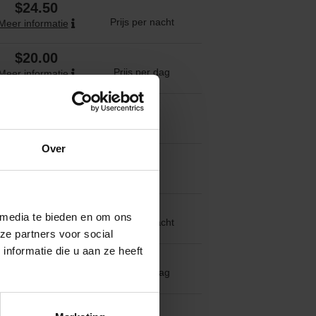
$24.50
Prijs per nacht
Meer informatie
$20.00
Prijs per dag
Meer informatie
N.v.t.
N.v.t.
N.v.t.
Over
N.v.t.
N.v.t.
N.v.t.
€10.00
 media te bieden en om ons
Prijs per nacht
Meer informatie
ze partners voor social
nformatie die u aan ze heeft
N.v.t.
Prijs per dag
N.v.t.
N.v.t.