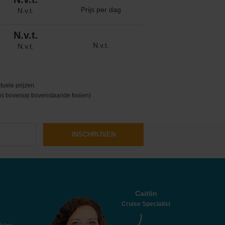
Prijs per dag
N.v.t.
N.v.t.
N.v.t.
N.v.t.
uele prijzen.
 dus bovenop bovenstaande fooien)
INSCHRIJVEN
Caitlin
Cruise Specialist