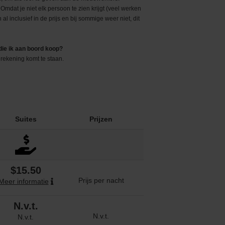
 Omdat je niet elk persoon te zien krijgt (veel werken
al inclusief in de prijs en bij sommige weer niet, dit
die ik aan boord koop?
drekening komt te staan.
Suites
Prijzen
$15.50
Prijs per nacht
Meer informatie
N.v.t.
N.v.t.
N.v.t.