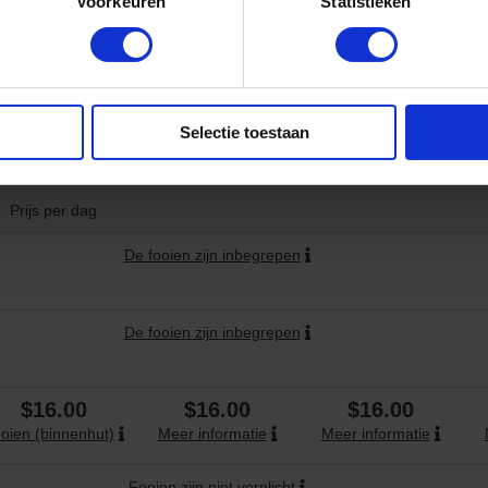
Voorkeuren
Statistieken
De fooien zijn inbegrepen
Selectie toestaan
$18.00
$18.00
$18.00
oien (binnenhut)
Meer informatie
Meer informatie
Prijs per dag
De fooien zijn inbegrepen
De fooien zijn inbegrepen
$16.00
$16.00
$16.00
oien (binnenhut)
Meer informatie
Meer informatie
Fooien zijn niet verplicht