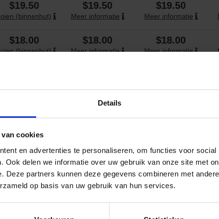
$19.50
$19.50
$19.50
oien (binnenhut)
Meer informatie
Meer informatie
$18.00
$18.00
$18.00
oien (binnenhut)
Meer informatie
Meer informatie
De fooien zijn inbegrepen
Details
De fooien zijn inbegrepen
 van cookies
€10.00
€10.00
€10.00
ent en advertenties te personaliseren, om functies voor social
oien (binnenhut)
Meer informatie
Meer informatie
. Ook delen we informatie over uw gebruik van onze site met on
e. Deze partners kunnen deze gegevens combineren met andere i
De fooien zijn inbegrepen
erzameld op basis van uw gebruik van hun services.
De fooien zijn inbegrepen