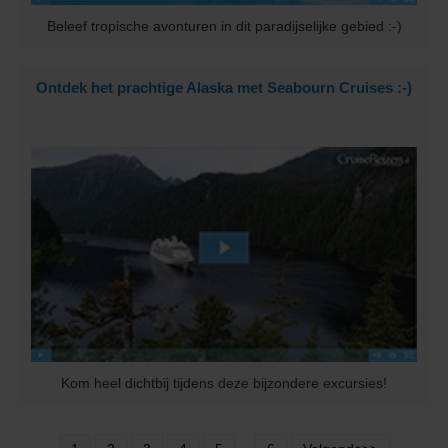
Beleef tropische avonturen in dit paradijselijke gebied :-)
Ontdek het prachtige Alaska met Seabourn Cruises :-)
Kom heel dichtbij tijdens deze bijzondere excursies!