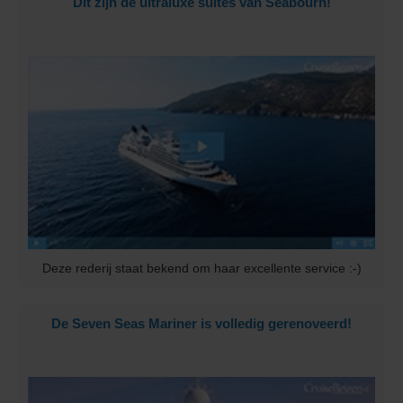
Dit zijn de ultraluxe suites van Seabourn!
Deze rederij staat bekend om haar excellente service :-)
De Seven Seas Mariner is volledig gerenoveerd!