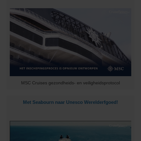
MSC Cruises gezondheids- en veiligheidsprotocol
Met Seabourn naar Unesco Werelderfgoed!