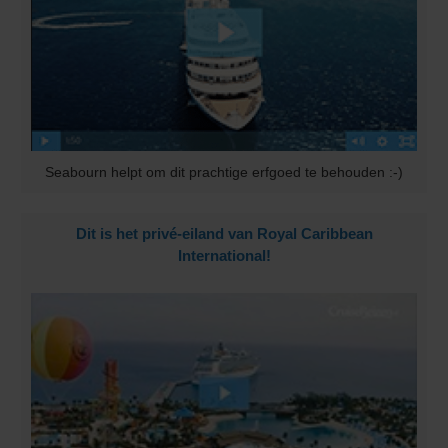
Seabourn helpt om dit prachtige erfgoed te behouden :-)
Dit is het privé-eiland van Royal Caribbean
International!