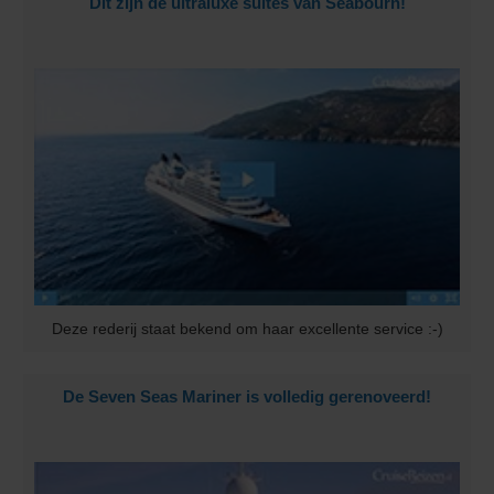
Dit zijn de ultraluxe suites van Seabourn!
Deze rederij staat bekend om haar excellente service :-)
De Seven Seas Mariner is volledig gerenoveerd!