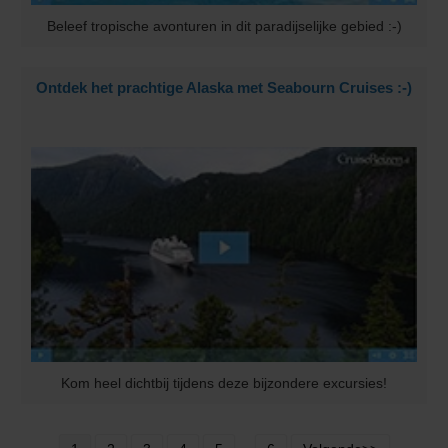
Beleef tropische avonturen in dit paradijselijke gebied :-)
Ontdek het prachtige Alaska met Seabourn Cruises :-)
Kom heel dichtbij tijdens deze bijzondere excursies!