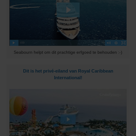
Seabourn helpt om dit prachtige erfgoed te behouden :-)
Dit is het privé-eiland van Royal Caribbean
International!