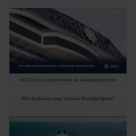
MSC Cruises gezondheids- en veiligheidsprotocol
Met Seabourn naar Unesco Werelderfgoed!