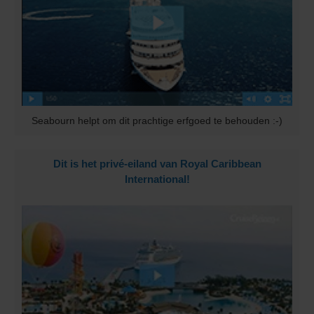
Seabourn helpt om dit prachtige erfgoed te behouden :-)
Dit is het privé-eiland van Royal Caribbean
International!