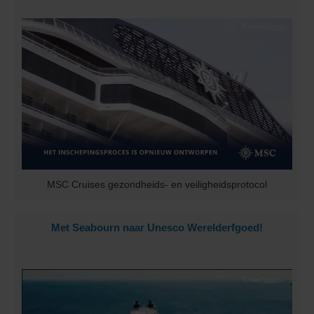
MSC Cruises gezondheids- en veiligheidsprotocol
Met Seabourn naar Unesco Werelderfgoed!