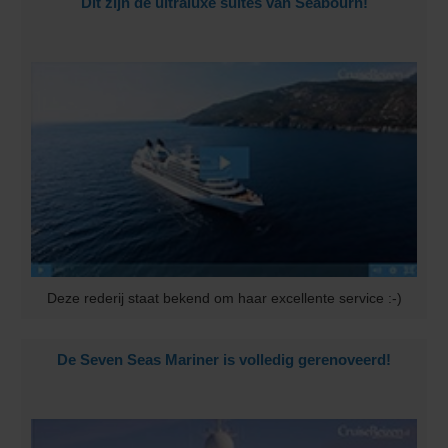
Dit zijn de ultraluxe suites van Seabourn!
Deze rederij staat bekend om haar excellente service :-)
De Seven Seas Mariner is volledig gerenoveerd!