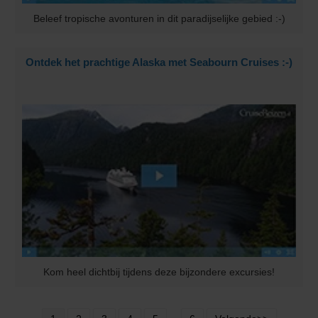
Beleef tropische avonturen in dit paradijselijke gebied :-)
Ontdek het prachtige Alaska met Seabourn Cruises :-)
Kom heel dichtbij tijdens deze bijzondere excursies!