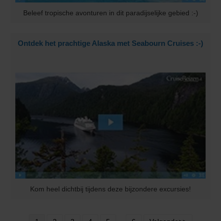
Beleef tropische avonturen in dit paradijselijke gebied :-)
Ontdek het prachtige Alaska met Seabourn Cruises :-)
Kom heel dichtbij tijdens deze bijzondere excursies!