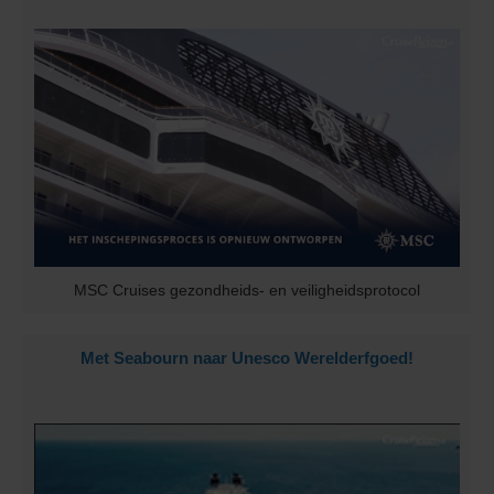
MSC Cruises gezondheids- en veiligheidsprotocol
Met Seabourn naar Unesco Werelderfgoed!