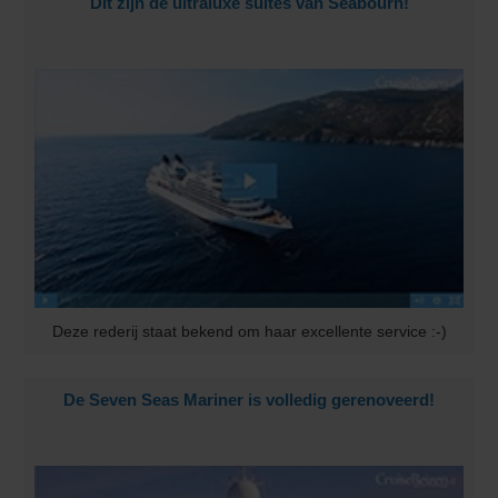
Dit zijn de ultraluxe suites van Seabourn!
Deze rederij staat bekend om haar excellente service :-)
De Seven Seas Mariner is volledig gerenoveerd!