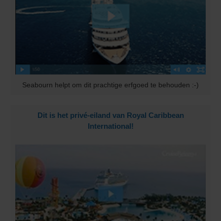
Seabourn helpt om dit prachtige erfgoed te behouden :-)
Dit is het privé-eiland van Royal Caribbean
International!