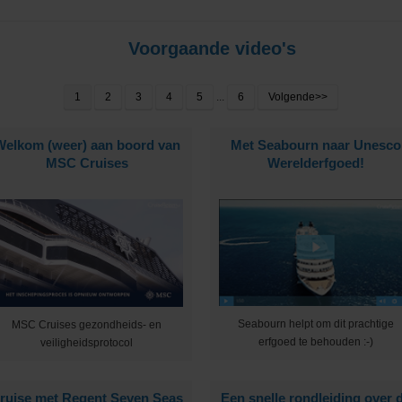
Voorgaande video's
1
2
3
4
5
...
6
Volgende>>
Cruises
Welkom (weer) aan boord van
Met Seabourn naar Unesco
MSC Cruises
Werelderfgoed!
ub
Seabourn helpt om dit prachtige
MSC Cruises gezondheids- en
erfgoed te behouden :-)
veiligheidsprotocol
ruise met Regent Seven Seas
Een snelle rondleiding over 