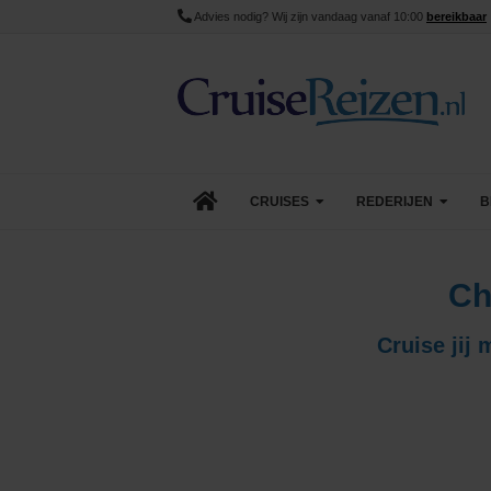
Advies nodig? Wij zijn vandaag vanaf 10:00
bereikbaar
CRUISES
REDERIJEN
B
Lopende cruise acties
AIDA Cruises
Ch
Aanbiedingen
Azamara
Cruise jij
Last Minute Cruises
Carnival Cruise Line
Goedkope Cruises
Celebrity Cruises
Minicruises
Costa Cruises