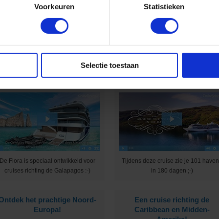
Voorkeuren
Statistieken
rijg jij na het het zien van deze video
Geniet in ultraluxe van wonderscho
ook zo’n zin om te cruisen? :-)
bestemmingen :-)
Met Celebrity Cruises naar de
Cruise met Oceania Cruise
Selectie toestaan
Galapagoseilanden!
de wereld rond!
De Flora is speciaal ontwikkeld voor
Tijdens deze cruise zie je 101 have
cruises richting de Galapagos :-)
in 180 dagen ;-)
Ontdek het prachtige Noord-
Een cruise richting de
Europa!
Caribbean en Midden-