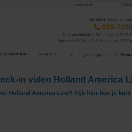
Bel direct met een cruisesp
010-720
Stuur een bericht via WhatsApp: 06 1515 3
(ma-vr van 09:00 tot 20:00 & za-zo van 10:00 t
ESTEMMINGEN
OVERIG
Laagsteprijsgarantie
Geen 
Afrika
VIP Club
eck-in video Holland America L
Azië
CruiseReizen TV
 met Holland America Line? Kijk hier hoe je kunt
Canarische Eilanden
Blog
Caribbean & Midden-Amerika
Eerste cruise
West-Caribbean
Dubai & Emiraten
Veelgestelde vragen
Oost-Caribbean