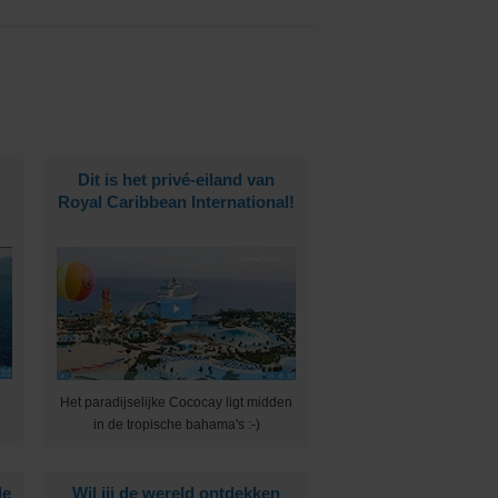
Dit is het privé-eiland van
Royal Caribbean International!
Het paradijselijke Cococay ligt midden
in de tropische bahama's :-)
de
Wil jij de wereld ontdekken