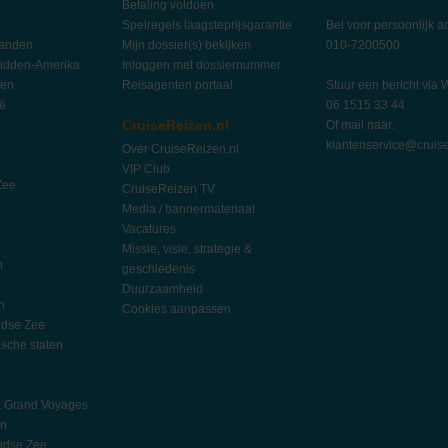
Betaling voldoen
Spelregels laagsteprijsgarantie
Bel voor persoonlijk a
landen
Mijn dossier(s) bekijken
010-7200500
idden-Amerika
Inloggen met dossiernummer
ten
Reisagenten portaal
Stuur een bericht via
ië
06 1515 33 44
CruiseReizen.nl
Of mail naar:
klantenservice@cruise
Over CruiseReizen.nl
VIP Club
Zee
CruiseReizen TV
a
Media / bannermateriaal
Vacatures
Missie, visie, strategie &
n
geschiedenis
Duurzaamheid
n
Cookies aanpassen
ndse Zee
ische staten
l
h
& Grand Voyages
an
ndse Zee