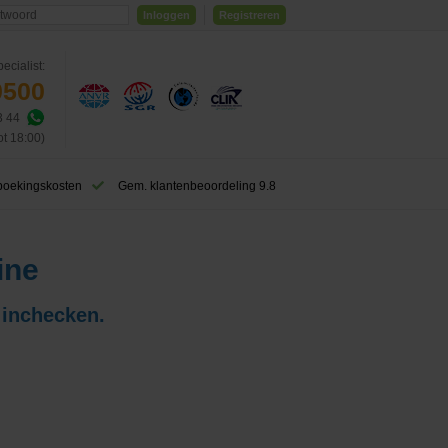
Inloggen
Registreren
ecialist:
0500
3 44
ot 18:00)
boekingskosten
Gem. klantenbeoordeling 9.8
ine
 inchecken.