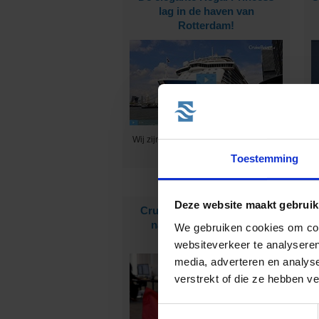
lag in de haven van
Rotterdam!
Wij zijn uitgenodigd om alle faciliteiten
B
aan boord te bekijken :-)
Toestemming
Deze website maakt gebruik
CruiseReizen.nl is op zoek
E
naar nieuwe collega's!
We gebruiken cookies om cont
websiteverkeer te analyseren
media, adverteren en analys
verstrekt of die ze hebben v
Toestemmingsselectie