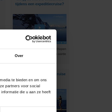
tijdens een expeditiecruise?
e
Met de relatief kleine expeditieschepen
kom je op de mooiste plekjes op aarde
Over
:-)
Cruise met Norwegian Cruise
Line naar Hawaii!
 media te bieden en om ons
ze partners voor social
nformatie die u aan ze heeft