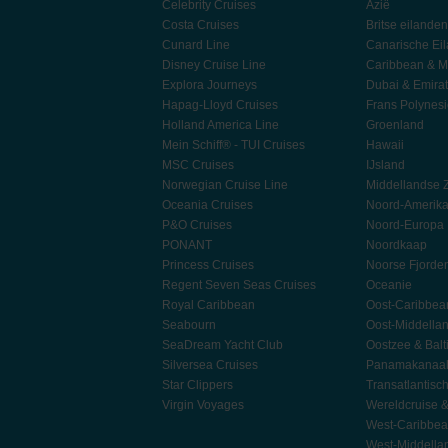
Celebrity Cruises
Azië
Costa Cruises
Britse eilanden
Cunard Line
Canarische Ei
Disney Cruise Line
Caribbean & M
Explora Journeys
Dubai & Emira
Hapag-Lloyd Cruises
Frans Polynes
Holland America Line
Groenland
Mein Schiff® - TUI Cruises
Hawaii
MSC Cruises
IJsland
Norwegian Cruise Line
Middellandse 
Oceania Cruises
Noord-Amerik
P&O Cruises
Noord-Europa
PONANT
Noordkaap
Princess Cruises
Noorse Fjorde
Regent Seven Seas Cruises
Oceanie
Royal Caribbean
Oost-Caribbea
Seabourn
Oost-Middella
SeaDream Yacht Club
Oostzee & Balt
Silversea Cruises
Panamakanaa
Star Clippers
Transatlantisc
Virgin Voyages
Wereldcruise 
West-Caribbe
West-Middella