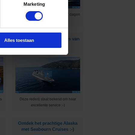
Marketing
ne
Ontdek 4 tropische eilanden in 7 dagen
:-)
s
Dit zijn de ultraluxe suites van
Alles toestaan
Seabourn!
ns
Deze rederij staat bekend om haar
excellente service :-)
Ontdek het prachtige Alaska
met Seabourn Cruises :-)