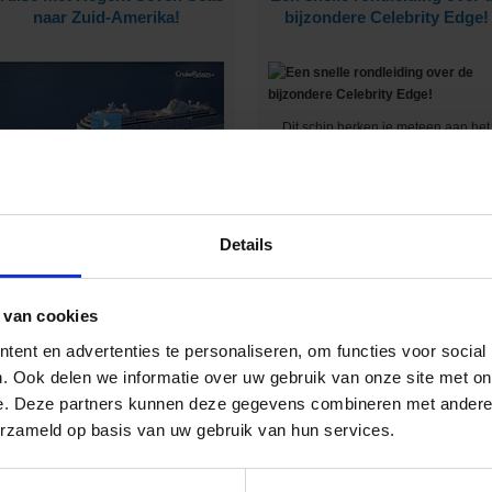
naar Zuid-Amerika!
bijzondere Celebrity Edge!
Dit schip herken je meteen aan het
unieke hydraulische platform aan d
zijkant :-)
ij deze rederij is ontzettend veel luxe
inbegrepen :-)
Details
 van cookies
en heerlijke cruise compilatie
Op expeditie cruise met
met collega's!
Seabourn!
ent en advertenties te personaliseren, om functies voor social
. Ook delen we informatie over uw gebruik van onze site met on
e. Deze partners kunnen deze gegevens combineren met andere i
erzameld op basis van uw gebruik van hun services.