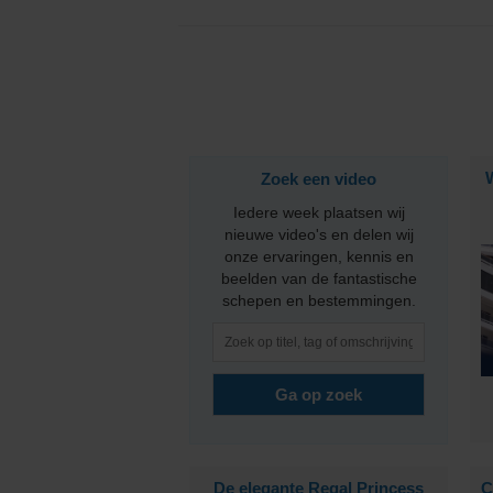
PONANT
Princess Cruises
Regent Seven Seas 
Zoek een video
Royal Caribbean
Iedere week plaatsen wij
Seabourn
nieuwe video's en delen wij
onze ervaringen, kennis en
beelden van de fantastische
SeaDream Yacht Cl
schepen en bestemmingen.
Silversea Cruises
Star Clippers
Virgin Voyages
De elegante Regal Princess
C