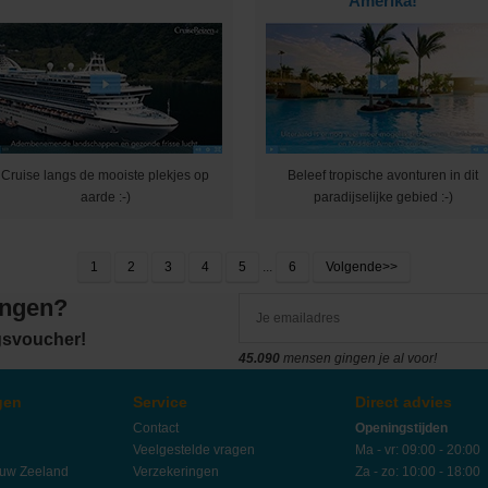
Amerika!
Cruise langs de mooiste plekjes op
Beleef tropische avonturen in dit
aarde :-)
paradijselijke gebied :-)
1
2
3
4
5
...
6
Volgende>>
angen?
ngsvoucher!
45.090
mensen gingen je al voor!
gen
Service
Direct advies
Contact
Openingstijden
Veelgestelde vragen
Ma - vr: 09:00 - 20:00
euw Zeeland
Verzekeringen
Za - zo: 10:00 - 18:00