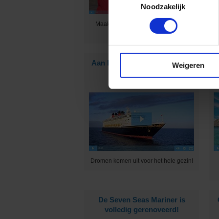
Noodzakelijk
K
Maak jij graag mensen blij met een
prachtige vakantie?
Aan boord van Disney Cruise
Weigeren
Line
Dromen komen uit voor het hele gezin!
De Seven Seas Mariner is
volledig gerenoveerd!