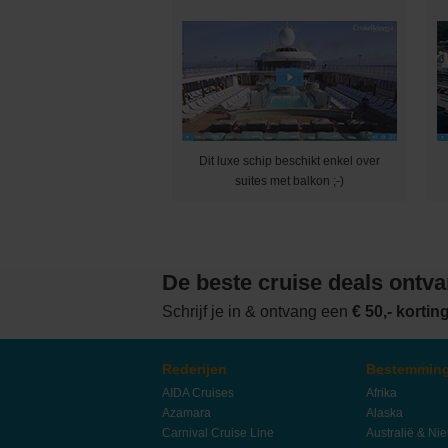
Dit luxe schip beschikt enkel over
suites met balkon ;-)
De beste cruise deals ontv
Schrijf je in & ontvang een
€ 50,- korti
Rederijen
Bestemmin
AIDA Cruises
Afrika
Azamara
Alaska
Carnival Cruise Line
Australië & Ni