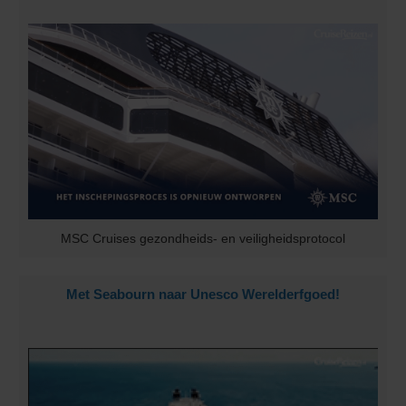
MSC Cruises gezondheids- en veiligheidsprotocol
Met Seabourn naar Unesco Werelderfgoed!