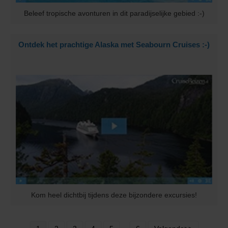
Beleef tropische avonturen in dit paradijselijke gebied :-)
Ontdek het prachtige Alaska met Seabourn Cruises :-)
Kom heel dichtbij tijdens deze bijzondere excursies!