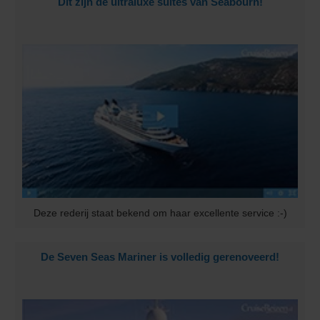
Dit zijn de ultraluxe suites van Seabourn!
Deze rederij staat bekend om haar excellente service :-)
De Seven Seas Mariner is volledig gerenoveerd!