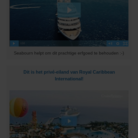
Seabourn helpt om dit prachtige erfgoed te behouden :-)
Dit is het privé-eiland van Royal Caribbean
International!