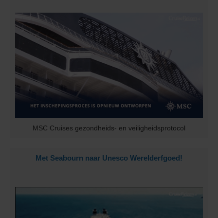
MSC Cruises gezondheids- en veiligheidsprotocol
Met Seabourn naar Unesco Werelderfgoed!