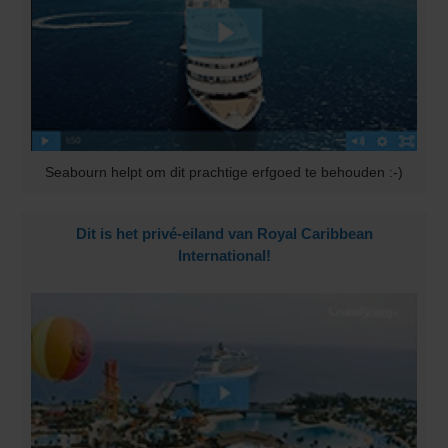
Seabourn helpt om dit prachtige erfgoed te behouden :-)
Dit is het privé-eiland van Royal Caribbean
International!