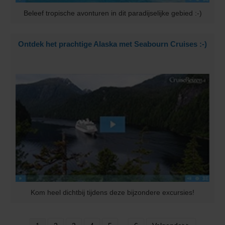
Beleef tropische avonturen in dit paradijselijke gebied :-)
Ontdek het prachtige Alaska met Seabourn Cruises :-)
Kom heel dichtbij tijdens deze bijzondere excursies!