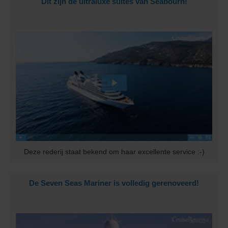
Dit zijn de ultraluxe suites van Seabourn!
Deze rederij staat bekend om haar excellente service :-)
De Seven Seas Mariner is volledig gerenoveerd!