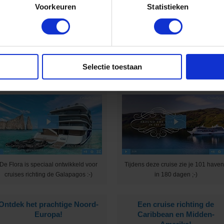
Voorkeuren
Statistieken
rijg jij na het het zien van deze video
Geniet in ultraluxe van wonderscho
ook zo’n zin om te cruisen? :-)
bestemmingen :-)
Met Celebrity Cruises naar de
Cruise met Oceania Cruise
Selectie toestaan
Galapagoseilanden!
de wereld rond!
De Flora is speciaal ontwikkeld voor
Tijdens deze cruise zie je 101 have
cruises richting de Galapagos :-)
in 180 dagen ;-)
Ontdek het prachtige Noord-
Een cruise richting de
Europa!
Caribbean en Midden-