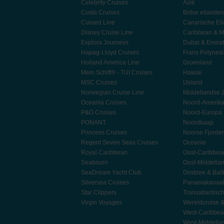
Celebrity Cruises
Azië
Costa Cruises
Britse eilanden
Cunard Line
Canarische Ei
Disney Cruise Line
Caribbean & M
Explora Journeys
Dubai & Emira
Hapag-Lloyd Cruises
Frans Polynes
Holland America Line
Groenland
Mein Schiff® - TUI Cruises
Hawaii
MSC Cruises
IJsland
Norwegian Cruise Line
Middellandse 
Oceania Cruises
Noord-Amerik
P&O Cruises
Noord-Europa
PONANT
Noordkaap
Princess Cruises
Noorse Fjorde
Regent Seven Seas Cruises
Oceanie
Royal Caribbean
Oost-Caribbea
Seabourn
Oost-Middella
SeaDream Yacht Club
Oostzee & Balt
Silversea Cruises
Panamakanaa
Star Clippers
Transatlantisc
Virgin Voyages
Wereldcruise 
West-Caribbe
West-Middella