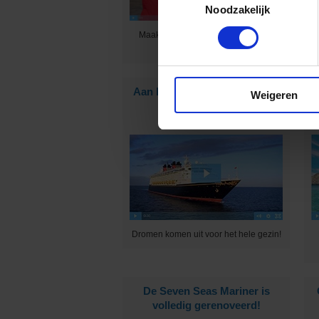
Noodzakelijk
K
Maak jij graag mensen blij met een
prachtige vakantie?
Aan boord van Disney Cruise
Weigeren
Line
Dromen komen uit voor het hele gezin!
De Seven Seas Mariner is
volledig gerenoveerd!