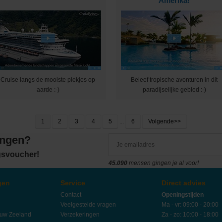
Amerika!
Cruise langs de mooiste plekjes op
Beleef tropische avonturen in dit
aarde :-)
paradijselijke gebied :-)
1
2
3
4
5
...
6
Volgende>>
angen?
ngsvoucher!
45.090
mensen gingen je al voor!
gen
Service
Direct advies
Contact
Openingstijden
Veelgestelde vragen
Ma - vr: 09:00 - 20:00
euw Zeeland
Verzekeringen
Za - zo: 10:00 - 18:00