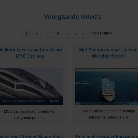
Voorgaande video's
1
2
3
4
5
...
6
Volgende>>
Cruises
Welkom (weer) aan boord van
Met Seabourn naar Unesco
MSC Cruises
Werelderfgoed!
ub
Seabourn helpt om dit prachtige
MSC Cruises gezondheids- en
erfgoed te behouden :-)
veiligheidsprotocol
ruise met Regent Seven Seas
Een snelle rondleiding over 