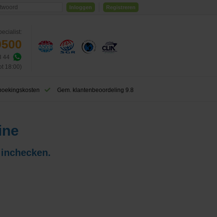
Inloggen
Registreren
ecialist:
0500
3 44
ot 18:00)
boekingskosten
Gem. klantenbeoordeling 9.8
ine
 inchecken.