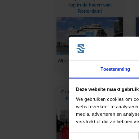
lag in de haven van
Rotterdam!
Wij zijn uitgenodigd om alle faciliteiten
B
aan boord te bekijken :-)
Toestemming
Deze website maakt gebruik
CruiseReizen.nl is op zoek
E
naar nieuwe collega's!
We gebruiken cookies om cont
websiteverkeer te analyseren
media, adverteren en analys
verstrekt of die ze hebben v
Toestemmingsselectie