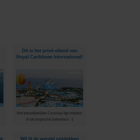
Dit is het privé-eiland van
Royal Caribbean International!
Het paradijselijke Cococay ligt midden
in de tropische bahama's :-)
de
Wil jij de wereld ontdekken