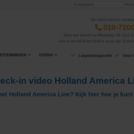
Bel direct met een cruisesp
010-720
Stuur een bericht via WhatsApp: 06 1515 3
(ma-vr van 09:00 tot 20:00 & za-zo van 10:00 t
ESTEMMINGEN
OVERIG
Laagsteprijsgarantie
Geen 
Afrika
VIP Club
eck-in video Holland America L
Azië
CruiseReizen TV
 met Holland America Line? Kijk hier hoe je kunt
Canarische Eilanden
Blog
Caribbean & Midden-Amerika
Eerste cruise
West-Caribbean
Dubai & Emiraten
Veelgestelde vragen
Oost-Caribbean