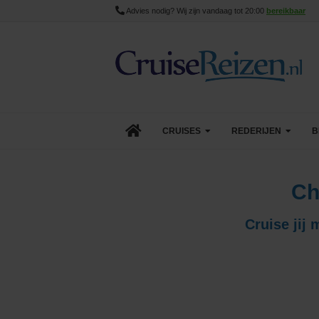
Advies nodig? Wij zijn vandaag tot 20:00
bereikbaar
CRUISES
REDERIJEN
B
Lopende cruise acties
AIDA Cruises
Ch
Aanbiedingen
Azamara
Cruise jij
Last Minute Cruises
Carnival Cruise Line
Goedkope Cruises
Celebrity Cruises
Minicruises
Costa Cruises