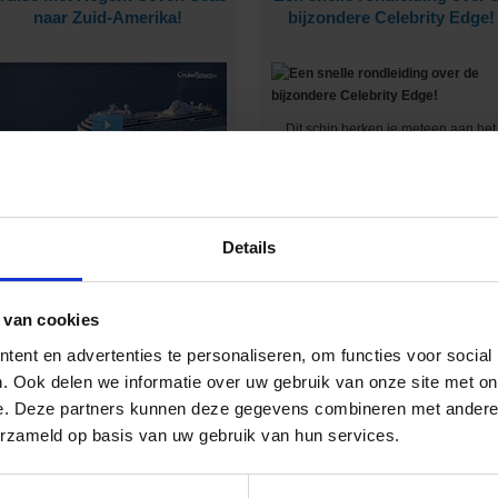
naar Zuid-Amerika!
bijzondere Celebrity Edge!
Dit schip herken je meteen aan het
unieke hydraulische platform aan d
zijkant :-)
ij deze rederij is ontzettend veel luxe
inbegrepen :-)
Details
 van cookies
en heerlijke cruise compilatie
Op expeditie cruise met
met collega's!
Seabourn!
ent en advertenties te personaliseren, om functies voor social
. Ook delen we informatie over uw gebruik van onze site met on
e. Deze partners kunnen deze gegevens combineren met andere i
erzameld op basis van uw gebruik van hun services.