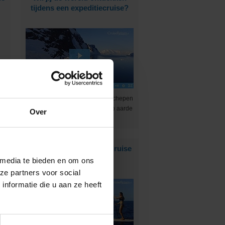
tijdens een expeditiecruise?
e
Met de relatief kleine expeditieschepen
kom je op de mooiste plekjes op aarde
Over
:-)
Cruise met Norwegian Cruise
Line naar Hawaii!
 media te bieden en om ons
ze partners voor social
nformatie die u aan ze heeft