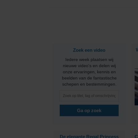
PONANT
Princess Cruises
Regent Seven Seas 
Zoek een video
Royal Caribbean
Iedere week plaatsen wij
Seabourn
nieuwe video's en delen wij
onze ervaringen, kennis en
beelden van de fantastische
SeaDream Yacht Cl
schepen en bestemmingen.
Silversea Cruises
Star Clippers
Virgin Voyages
De elegante Regal Princess
C