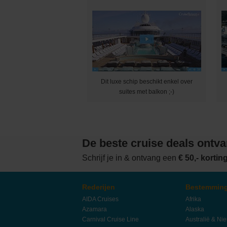
Dit luxe schip beschikt enkel over
suites met balkon ;-)
De beste cruise deals ontv
Schrijf je in & ontvang een
€ 50,- korti
Rederijen
Bestemmin
AIDA Cruises
Afrika
Azamara
Alaska
Carnival Cruise Line
Australië & Ni