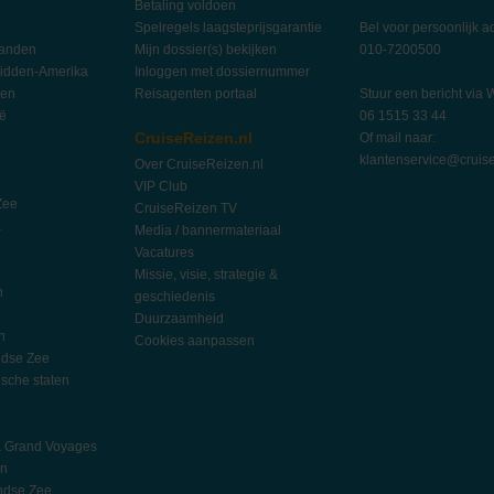
Betaling voldoen
Spelregels laagsteprijsgarantie
Bel voor persoonlijk a
landen
Mijn dossier(s) bekijken
010-7200500
idden-Amerika
Inloggen met dossiernummer
ten
Reisagenten portaal
Stuur een bericht via
ië
06 1515 33 44
CruiseReizen.nl
Of mail naar:
klantenservice@cruise
Over CruiseReizen.nl
VIP Club
Zee
CruiseReizen TV
a
Media / bannermateriaal
Vacatures
Missie, visie, strategie &
n
geschiedenis
Duurzaamheid
n
Cookies aanpassen
ndse Zee
ische staten
l
h
& Grand Voyages
an
ndse Zee