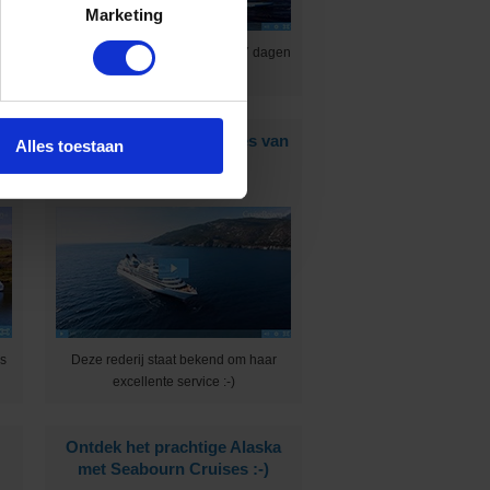
Marketing
ne
Ontdek 4 tropische eilanden in 7 dagen
:-)
s
Dit zijn de ultraluxe suites van
Alles toestaan
Seabourn!
ns
Deze rederij staat bekend om haar
excellente service :-)
Ontdek het prachtige Alaska
met Seabourn Cruises :-)