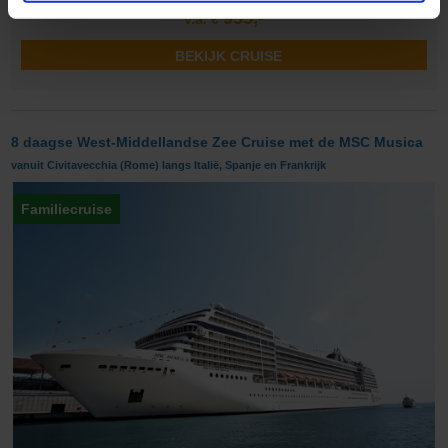
955,-
v.a. €
BEKIJK CRUISE
8 daagse West-Middellandse Zee Cruise met de MSC Musica
vanuit Civitavecchia (Rome) langs Italië, Spanje en Frankrijk
Familiecruise