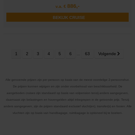
886,-
v.a. €
BEKIJK CRUISE
1
2
3
4
5
6
...
63
Volgende
Alle genoemde prijzen zijn per persoon op basis van de meest voordelige 2-persoonshut.
De prijzen kunnen wijzigen en zijn onder voorbehoud van beschikbaarheid. De
aangeboden cruises zijn standaard op basis van volpension tenzij anders aangegeven,
daarnaast zijn belastingen en havengelden altijd inbegrepen in de getoonde prijs. Tenzij
anders aangegeven, zijn de prijzen standaard exclusief vlucht(en), transfer(s) en fooien. Alle
vluchten zijn op basis van handbagage, ruimbagage is optioneel bij te boeken.