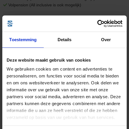
Volpension (All inclusive is ook mogelijk)
Vertrek op 21-10-2026
975,-
v.a. €
Toestemming
Details
Over
BEKIJK CRUISE
Deze website maakt gebruik van cookies
We gebruiken cookies om content en advertenties te
11 daagse Oost-Middellandse Zee Cruise met de Norwegian
personaliseren, om functies voor social media te bieden
Viva
en om ons websiteverkeer te analyseren. Ook delen we
vanuit Civitavecchia (Rome) langs Italië, Griekenland en Turkije
informatie over uw gebruik van onze site met onze
partners voor social media, adverteren en analyse. Deze
Familiecruise
partners kunnen deze gegevens combineren met andere
informatie die u aan ze heeft verstrekt of die ze hebben
verzameld op basis van uw gebruik van hun services.