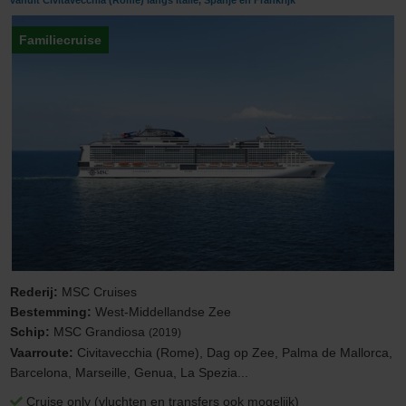
vanuit Civitavecchia (Rome) langs Italië, Spanje en Frankrijk
Familiecruise
Rederij:
MSC Cruises
Bestemming:
West-Middellandse Zee
Schip:
MSC Grandiosa
(2019)
Vaarroute:
Civitavecchia (Rome), Dag op Zee, Palma de Mallorca,
Barcelona, Marseille, Genua, La Spezia...
Cruise only (vluchten en transfers ook mogelijk)