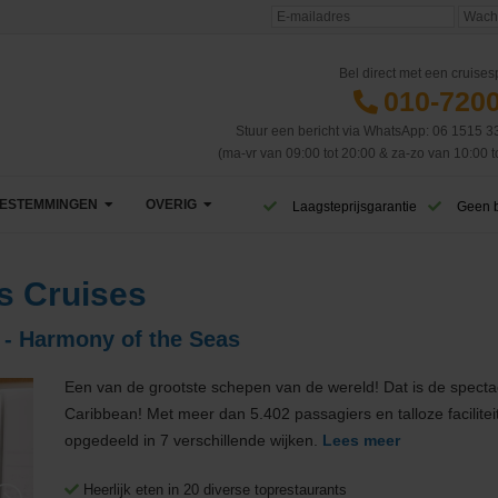
Bel direct met een cruisesp
010-720
Stuur een bericht via WhatsApp: 06 1515 3
(ma-vr van 09:00 tot 20:00 & za-zo van 10:00 t
ESTEMMINGEN
OVERIG
Laagsteprijsgarantie
Geen 
Afrika
VIP Club
s Cruises
Azië
CruiseReizen TV
 - Harmony of the Seas
Canarische Eilanden
Blog
Een van de grootste schepen van de wereld! Dat is de spect
Caribbean & Midden-Amerika
Eerste cruise
West-Caribbean
Caribbean! Met meer dan 5.402 passagiers en talloze facilitei
opgedeeld in 7 verschillende wijken.
Lees meer
Dubai & Emiraten
Veelgestelde vragen
Oost-Caribbean
Heerlijk eten in 20 diverse toprestaurants