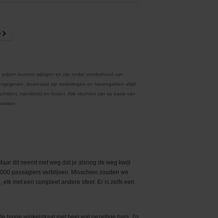
e
 prijzen kunnen wijzigen en zijn onder voorbehoud van
ngegeven, daarnaast zijn belastingen en havengelden altijd
ht(en), transfer(s) en fooien. Alle vluchten zijn op basis van
 boeken.
Maar dit neemt niet weg dat je alsnog de weg kwijt
5.000 passagiers verblijven. Misschien zouden we
elk met een compleet andere sfeer. Er is zelfs een
de hippe winkelstraat met heel wat gezellige bars. Zo