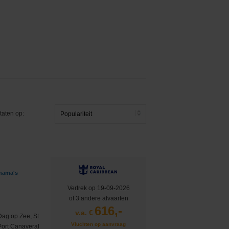
taten op:
ahama's
Vertrek op 19-09-2026
of 3 andere afvaarten
616,-
v.a. €
Dag op Zee, St.
Vluchten op aanvraag
Port Canaveral