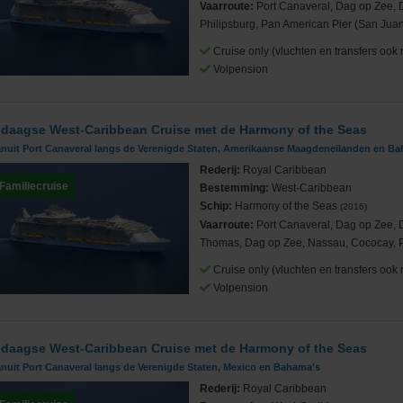
Vaarroute:
Port Canaveral, Dag op Zee, 
Philipsburg, Pan American Pier (San Juan
Cruise only (vluchten en transfers ook 
Volpension
 daagse West-Caribbean Cruise met de Harmony of the Seas
anuit Port Canaveral langs de Verenigde Staten, Amerikaanse Maagdeneilanden en B
Rederij:
Royal Caribbean
Familiecruise
Bestemming:
West-Caribbean
Schip:
Harmony of the Seas
(2016)
Vaarroute:
Port Canaveral, Dag op Zee, 
Thomas, Dag op Zee, Nassau, Cococay, 
Cruise only (vluchten en transfers ook 
Volpension
 daagse West-Caribbean Cruise met de Harmony of the Seas
nuit Port Canaveral langs de Verenigde Staten, Mexico en Bahama's
Rederij:
Royal Caribbean