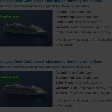
 daagse West-Caribbean Cruise met de Harmony of the Seas
nuit Port Canaveral langs de Verenigde Staten, Mexico en Honduras
Rederij:
Royal Caribbean
Familiecruise
Bestemming:
West-Caribbean
Schip:
Harmony of the Seas
(2016)
Vaarroute:
Port Canaveral, Dag op Zee, 
Roatan, Cozumel, Dag op Zee, Cococay, 
Cruise only (vluchten en transfers ook 
Volpension
 daagse West-Caribbean Cruise met de Harmony of the Seas
nuit Port Canaveral langs de Verenigde Staten, Bahama's en Jamaica
Rederij:
Royal Caribbean
Familiecruise
Bestemming:
West-Caribbean
Schip:
Harmony of the Seas
(2016)
Vaarroute:
Port Canaveral, Cococay, Da
Jamaica, Dag op Zee, Cozumel, Dag op Z
Cruise only (vluchten en transfers ook 
Volpension