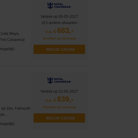
Vertrek op 08-05-2027
of 5 andere afvaarten
683,-
v.a. €
Costa Maya,
Vluchten op aanvraag
Port Canaveral
mogelijk)
BEKIJK CRUISE
Vertrek op 22-05-2027
839,-
v.a. €
Vluchten op aanvraag
g op Zee, Falmouth
ee...
BEKIJK CRUISE
mogelijk)