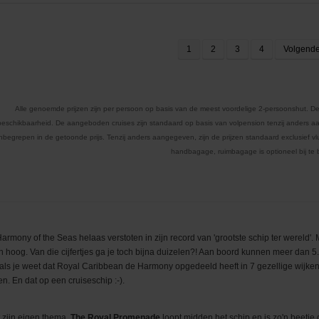
1
2
3
4
Volgend
Alle genoemde prijzen zijn per persoon op basis van de meest voordelige 2-persoonshut. De
beschikbaarheid. De aangeboden cruises zijn standaard op basis van volpension tenzij anders aa
inbegrepen in de getoonde prijs. Tenzij anders aangegeven, zijn de prijzen standaard exclusief vluc
handbagage, ruimbagage is optioneel bij te
mony of the Seas helaas verstoten in zijn record van 'grootste schip ter wereld'. 
n hoog. Van die cijfertjes ga je toch bijna duizelen?! Aan boord kunnen meer dan 
ls je weet dat Royal Caribbean de Harmony opgedeeld heeft in 7 gezellige wijken, 
. En dat op een cruiseschip :-).
 zijn eigen thema.
The Royal Promenade
loopt midden het schip en is zo'n beetje 