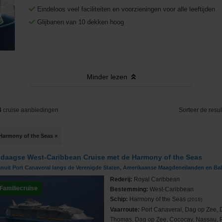
Middellandse Zee
Fooien
West-Middellandse Zee
Eindeloos veel faciliteiten en voorzieningen voor alle leeftijden
Glijbanen van 10 dekken hoog
Noord-Amerika
Visum aanvragen
Oost-Middellandse Zee
Westkust VS
Noord-Europa
Vacatures
Alaska
Noorse Fjorden
s
Oceanie
Reisinformatie
Hawaii
Noordkaap
Australië & Nieuw Zeeland
Minder
lezen
e
Panamakanaal
Oostzee & Baltische staten
Frans Polynesië
4
cruise aanbiedingen
Sorteer de resul
ruises
Transatlantisch
Britse eilanden
Harmony of the Seas
×
Wereldcruise & Grand Voyages
Groenland
 daagse West-Caribbean Cruise met de Harmony of the Seas
ne
Zuid-Amerika
IJsland
anuit Port Canaveral langs de Verenigde Staten, Amerikaanse Maagdeneilanden en B
Rederij:
Royal Caribbean
Familiecruise
Bestemming:
West-Caribbean
Schip:
Harmony of the Seas
(2016)
Vaarroute:
Port Canaveral, Dag op Zee, 
Thomas, Dag op Zee, Cococay, Nassau, 