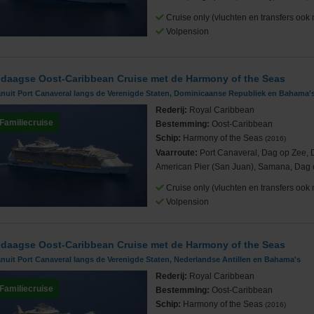
Cruise only (vluchten en transfers ook 
Volpension
 daagse Oost-Caribbean Cruise met de Harmony of the Seas
Cruises
anuit Port Canaveral langs de Verenigde Staten, Dominicaanse Republiek en Bahama'
Rederij:
Royal Caribbean
Familiecruise
Bestemming:
Oost-Caribbean
Schip:
Harmony of the Seas
(2016)
Vaarroute:
Port Canaveral, Dag op Zee,
American Pier (San Juan), Samana, Dag 
ub
Cruise only (vluchten en transfers ook 
Volpension
 daagse Oost-Caribbean Cruise met de Harmony of the Seas
nuit Port Canaveral langs de Verenigde Staten, Nederlandse Antillen en Bahama's
Rederij:
Royal Caribbean
Familiecruise
Bestemming:
Oost-Caribbean
Schip:
Harmony of the Seas
(2016)