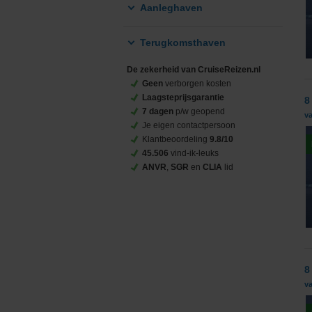
Aanleghaven
Terugkomsthaven
De zekerheid van CruiseReizen.nl
Geen
verborgen kosten
Laagsteprijsgarantie
8
7 dagen
p/w geopend
v
Je eigen contactpersoon
Klantbeoordeling
9.8/10
45.506
vind-ik-leuks
ANVR
,
SGR
en
CLIA
lid
8
va