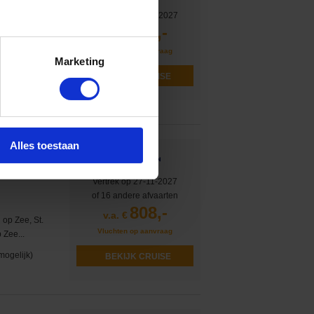
Vertrek op 24-04-2027
838,-
v.a. €
Vluchten op aanvraag
 Cozumel, Dag op
Marketing
cay...
BEKIJK CRUISE
mogelijk)
Alles toestaan
ilanden
Vertrek op 27-11-2027
of 16 andere afvaarten
808,-
v.a. €
 op Zee, St.
Vluchten op aanvraag
 Zee...
mogelijk)
BEKIJK CRUISE