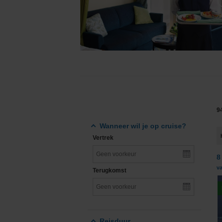
Grand Voyages & Wereldcruises
Cunard Line
Cruises vanuit Nederland
Disney Cruise Line
Familiecruises
Explora Journeys
Luxe cruises
Hapag-Lloyd Cruise
Expeditiecruises
Holland America Lin
9
Nieuwe cruise schepen
Mein Schiff® - TUI C
Wanneer wil je op cruise?
Vertrek
Single cruises
MSC Cruises
8
Norwegian Cruise Li
v
Terugkomst
Oceania Cruises
P&O Cruises
Reisduur