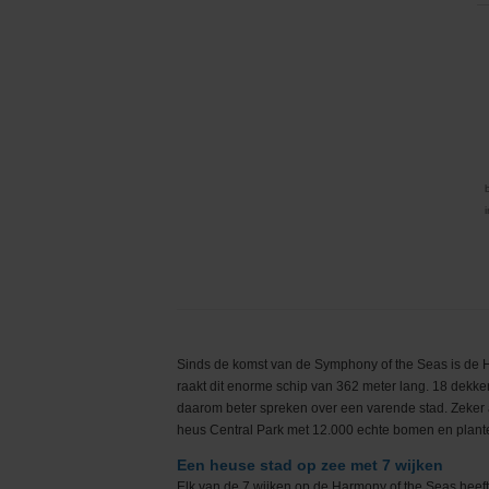
Sinds de komst van de Symphony of the Seas is de Har
raakt dit enorme schip van 362 meter lang. 18 dekke
daarom beter spreken over een varende stad. Zeker a
heus Central Park met 12.000 echte bomen en planten
Een heuse stad op zee met 7 wijken
Elk van de 7 wijken op de Harmony of the Seas heeft