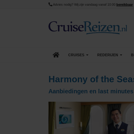
Advies nodig? Wij zijn vandaag vanaf 10:00
bereikbaar
CRUISES
REDERIJEN
B
Lopende cruise acties
AIDA Cruises
Harmony of the Sea
Aanbiedingen
Azamara
Aanbiedingen en last minutes
Last Minute Cruises
Carnival Cruise Line
Goedkope Cruises
Celebrity Cruises
Minicruises
Costa Cruises