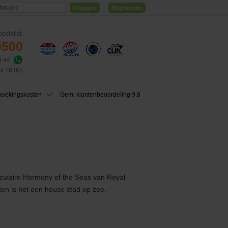
Inloggen
Registreren
ecialist:
0500
3 44
ot 18:00)
boekingskosten
Gem. klantenbeoordeling 9.8
aculaire Harmony of the Seas van Royal
ten is het een heuse stad op zee,