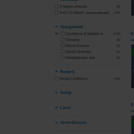
5 dagen of korter
(8)
PONANT
6 t/m 10 dagen
(86)
- meest gekozen
Princess Cruises
Vaargebied
8
Caribbean & Midden-Amerika
(138)
Regent Seven Seas 
Oceanie
(0)
v
Noord-Europa
(0)
Royal Caribbean
Noord-Amerika
(0)
Middellandse Zee
(0)
Seabourn
Rederij
SeaDream Yacht Cl
Royal Caribbean
(94)
Silversea Cruises
Schip
Star Clippers
8
Land
va
Virgin Voyages
Vertrekhaven