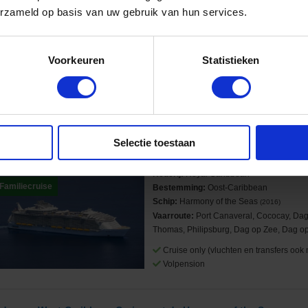
erzameld op basis van uw gebruik van hun services.
Rederij:
Royal Caribbean
Familiecruise
Bestemming:
West-Caribbean
Schip:
Harmony of the Seas
(2016)
Vaarroute:
Port Canaveral, Dag op Zee,
Voorkeuren
Statistieken
Zee, Falmouth Jamaica, Dag op Zee, Coco
Cruise only (vluchten en transfers ook 
Volpension
Selectie toestaan
 daagse Oost-Caribbean Cruise met de Harmony of the Seas
anuit Port Canaveral langs de Verenigde Staten, Bahama's en Amerikaanse Maagdene
Rederij:
Royal Caribbean
Familiecruise
Bestemming:
Oost-Caribbean
Schip:
Harmony of the Seas
(2016)
Vaarroute:
Port Canaveral, Cococay, Dag
Thomas, Philipsburg, Dag op Zee, Dag op
Cruise only (vluchten en transfers ook 
Volpension