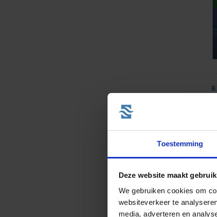
8
v
Toestemming
Deze website maakt gebruik
We gebruiken cookies om cont
websiteverkeer te analyseren
8
media, adverteren en analys
va