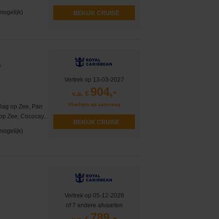
mogelijk)
BEKIJK CRUISE
s
Vertrek op 13-03-2027
904,-
v.a. €
Vluchten op aanvraag
 Dag op Zee, Pan
op Zee, Cococay...
BEKIJK CRUISE
mogelijk)
Vertrek op 05-12-2026
of 7 andere afvaarten
789,-