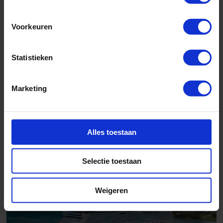
Voorkeuren
Vertrek op 29-11-2026
of 3 andere afvaarten
627,-
v.a. €
Statistieken
BEKIJK CRUISE
Marketing
8 daagse West-Caribbean Cruise met de Norwegian Epic
vanuit Port Canaveral langs de Verenigde Staten, Bahama's en Jamaica
Alles toestaan
Familiecruise
Selectie toestaan
Weigeren