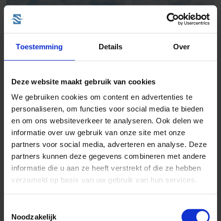
Toestemming
Details
Over
Deze website maakt gebruik van cookies
We gebruiken cookies om content en advertenties te
personaliseren, om functies voor social media te bieden
Rederij:
Norwegian Cruise Line
en om ons websiteverkeer te analyseren. Ook delen we
Bestemming:
West-Caribbean
informatie over uw gebruik van onze site met onze
Schip:
Norwegian Epic
(2010)
partners voor social media, adverteren en analyse. Deze
Vaarroute:
Port Canaveral, Great Stirrup Cay, Dag op Zee,
Montego Bay, George Town, Grand Cayman, Cozumel...
partners kunnen deze gegevens combineren met andere
informatie die u aan ze heeft verstrekt of die ze hebben
Cruise only (vluchten en transfers ook mogelijk)
verzameld op basis van uw gebruik van hun services.
Volpension (All inclusive is ook mogelijk)
★
Nu tijdelijk: Maak je cruise All Inclusive met Free at Sea
Toestemmingsselectie
Noodzakelijk