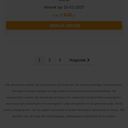
Vertrek op 10-01-2027
646,-
v.a. €
BEKIJK CRUISE
1
2
3
Volgende
Alle genoemde prijzen zijn per persoon op basis van de meest voordelige 2-persoonshut.
De prijzen kunnen wijzigen en zijn onder voorbehoud van beschikbaarheid. De
aangeboden cruises zijn standaard op basis van volpension tenzij anders aangegeven,
daarnaast zijn belastingen en havengelden altijd inbegrepen in de getoonde prijs. Tenzij
anders aangegeven, zijn de prijzen standaard exclusief vlucht(en), transfer(s) en fooien. Alle
vluchten zijn op basis van handbagage, ruimbagage is optioneel bij te boeken.