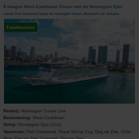
8 daagse West-Caribbean Cruise met de Norwegian Epic
vanuit Port Canaveral langs de Verenigde Staten, Bahama's en Jamaica
Familiecruise
Rederij:
Norwegian Cruise Line
Bestemming:
West-Caribbean
Schip:
Norwegian Epic
(2010)
Vaarroute:
Port Canaveral, Great Stirrup Cay, Dag op Zee, Ocho
Rios, Dag op Zee, Cozumel, Dag op Zee...