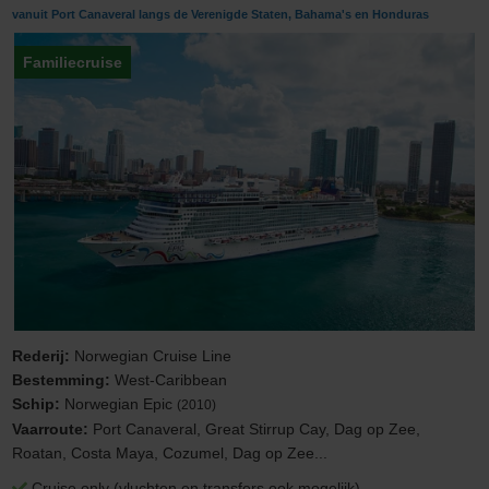
vanuit Port Canaveral langs de Verenigde Staten, Bahama's en Honduras
Familiecruise
Rederij:
Norwegian Cruise Line
Bestemming:
West-Caribbean
Schip:
Norwegian Epic
(2010)
Vaarroute:
Port Canaveral, Great Stirrup Cay, Dag op Zee,
Roatan, Costa Maya, Cozumel, Dag op Zee...
Cruise only (vluchten en transfers ook mogelijk)