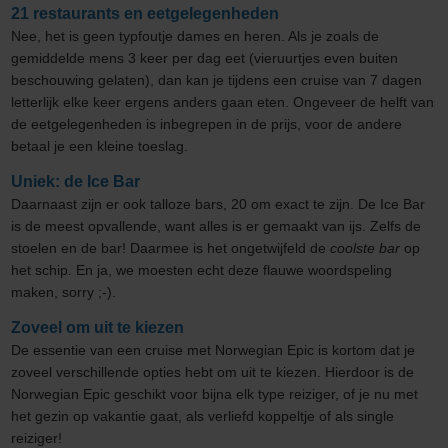
21 restaurants en eetgelegenheden
Nee, het is geen typfoutje dames en heren. Als je zoals de
gemiddelde mens 3 keer per dag eet (vieruurtjes even buiten
beschouwing gelaten), dan kan je tijdens een cruise van 7 dagen
letterlijk elke keer ergens anders gaan eten. Ongeveer de helft van
de eetgelegenheden is inbegrepen in de prijs, voor de andere
betaal je een kleine toeslag.
Uniek: de Ice Bar
Daarnaast zijn er ook talloze bars, 20 om exact te zijn. De Ice Bar
is de meest opvallende, want alles is er gemaakt van ijs. Zelfs de
stoelen en de bar! Daarmee is het ongetwijfeld de
coolste bar
op
het schip. En ja, we moesten echt deze flauwe woordspeling
maken, sorry ;-).
Zoveel om uit te kiezen
De essentie van een cruise met Norwegian Epic is kortom dat je
zoveel verschillende opties hebt om uit te kiezen. Hierdoor is de
Norwegian Epic geschikt voor bijna elk type reiziger, of je nu met
het gezin op vakantie gaat, als verliefd koppeltje of als single
reiziger!