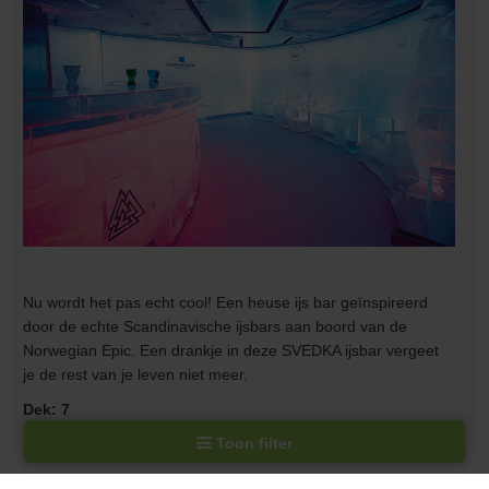
Nu wordt het pas echt cool! Een heuse ijs bar geïnspireerd
door de echte Scandinavische ijsbars aan boord van de
Norwegian Epic. Een drankje in deze SVEDKA ijsbar vergeet
je de rest van je leven niet meer.
Dek: 7
Toon filter