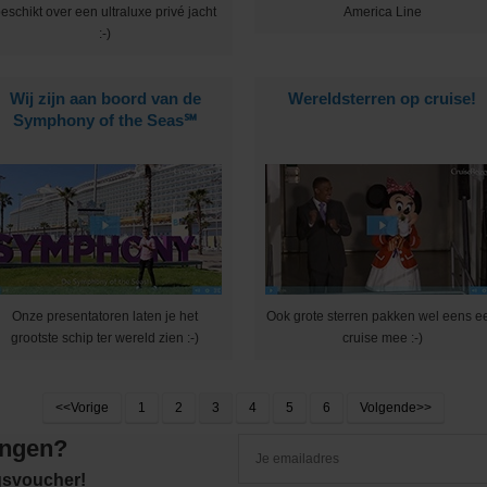
eschikt over een ultraluxe privé jacht
America Line
:-)
Wij zijn aan boord van de
Wereldsterren op cruise!
Symphony of the Seas℠
Onze presentatoren laten je het
Ook grote sterren pakken wel eens e
grootste schip ter wereld zien :-)
cruise mee :-)
<<Vorige
1
2
3
4
5
6
Volgende>>
angen?
ngsvoucher!