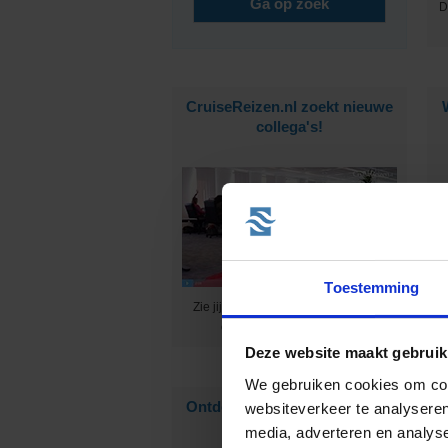
D
CruiseReizen.nl zoekt nieuwe
collega's!
Toestemming
Zie jij het ook helemaal zitten om bij
ons te komen werken? ;-)
Deze website maakt gebruik
We gebruiken cookies om cont
Ontdek de wereld met Ponant
D
websiteverkeer te analyseren
Cruises!
media, adverteren en analys