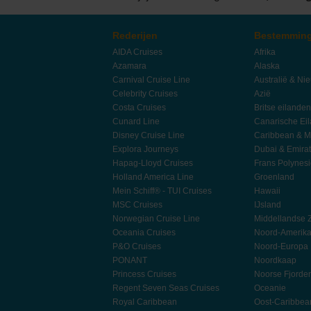
Rederijen
Bestemmin
AIDA Cruises
Afrika
Azamara
Alaska
Carnival Cruise Line
Australië & Ni
Celebrity Cruises
Azië
Costa Cruises
Britse eilanden
Cunard Line
Canarische Ei
Disney Cruise Line
Caribbean & M
Explora Journeys
Dubai & Emira
Hapag-Lloyd Cruises
Frans Polynes
Holland America Line
Groenland
Mein Schiff® - TUI Cruises
Hawaii
MSC Cruises
IJsland
Norwegian Cruise Line
Middellandse 
Oceania Cruises
Noord-Amerik
P&O Cruises
Noord-Europa
PONANT
Noordkaap
Princess Cruises
Noorse Fjorde
Regent Seven Seas Cruises
Oceanie
Royal Caribbean
Oost-Caribbea