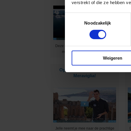
verstrekt of die ze hebben v
Toestemmingsselectie
Noodzakelijk
Deze rederij brengt je in luxe naar de
mooiste plekken op aarde ;-)
Weigeren
Op excursie met de MSC
Meraviglia!
Jelle neemt je mee naar de prachtige