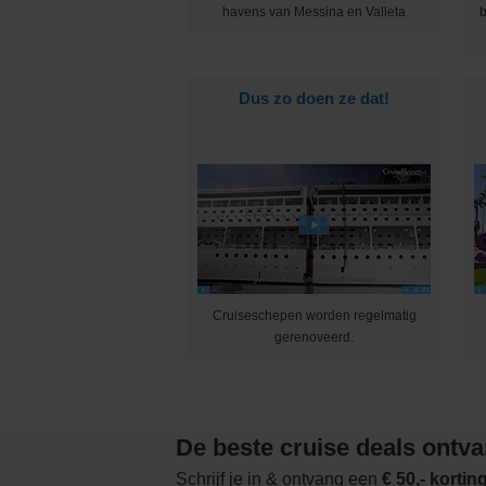
havens van Messina en Valleta
b
Dus zo doen ze dat!
Cruiseschepen worden regelmatig
gerenoveerd.
De beste cruise deals ontv
Schrijf je in & ontvang een
€ 50,- korti