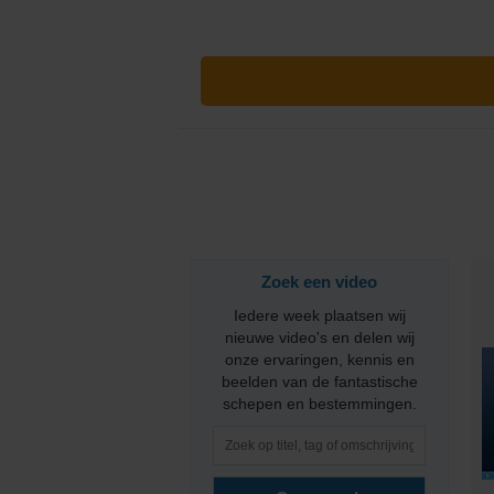
PONANT
Princess Cruises
Regent Seven Seas 
Royal Caribbean
Seabourn
Zoek een video
SeaDream Yacht Cl
Iedere week plaatsen wij
Silversea Cruises
nieuwe video's en delen wij
onze ervaringen, kennis en
beelden van de fantastische
Star Clippers
schepen en bestemmingen.
Virgin Voyages