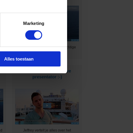
Marketing
es
Wij mochten mee op de reusachtige
Symphony of the Seas℠
Alles toestaan
Wij hebben een nieuwe
presentator :-)
nd
Jeffrey vertelt je alles over het