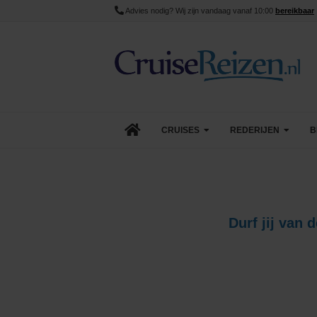
Advies nodig? Wij zijn vandaag vanaf 10:00
bereikbaar
CRUISES
REDERIJEN
B
Lopende cruise acties
AIDA Cruises
Aanbiedingen
Azamara
Durf jij van 
Last Minute Cruises
Carnival Cruise Line
Goedkope Cruises
Celebrity Cruises
Minicruises
Costa Cruises