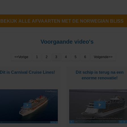
BEKIJK ALLE AFVAARTEN MET DE NORWEGIAN BLISS
Cruises
Voorgaande video's
<<Vorige
1
2
3
4
5
6
Volgende>>
Dit is Carnival Cruise Lines!
Dit schip is terug na een
ub
enorme renovatie!