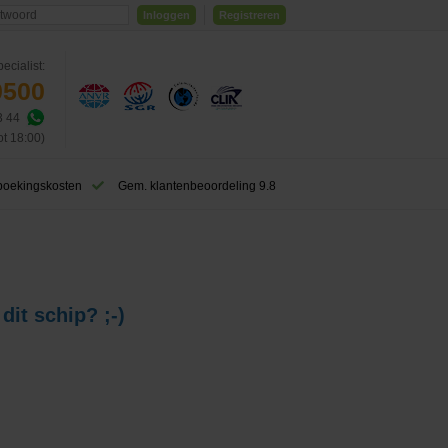
Inloggen
Registreren
ecialist:
0500
3 44
ot 18:00)
boekingskosten
Gem. klantenbeoordeling 9.8
dit schip? ;-)