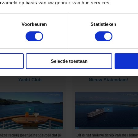
erzameld op basis van uw gebruik van hun services.
Voorkeuren
Statistieken
Jeffrey mocht mee op cruise met de
Bekijk hier leuke nieuwtjes en weetj
gloednieuwe MSC Seaview :-)
uit de cruisewereld ;-)
Selectie toestaan
Maak kennis met SeaDream
Een voorproefje van het ms
Yacht Club
Nieuw Statendam!
Deze rederij geeft je het gevoel dat je
Dit is het nieuwe schip van de Holla