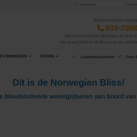
Bel direct met een cruisesp
010-720
Stuur een bericht via WhatsApp: 06 1515 3
(ma-vr van 09:00 tot 20:00 & za-zo van 10:00 t
ESTEMMINGEN
OVERIG
Laagsteprijsgarantie
Geen 
Afrika
VIP Club
Dit is de Norwegian Bliss!
Azië
CruiseReizen TV
de bloedstollende waterglijbanen aan boord van 
Canarische Eilanden
Blog
Caribbean & Midden-Amerika
Eerste cruise
West-Caribbean
Dubai & Emiraten
Veelgestelde vragen
Oost-Caribbean