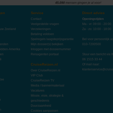
45.090
mensen gingen je al voor!
gen
Service
Direct advies
Contact
Openingstijden
Veelgestelde vragen
Ma - vr: 09:00 - 20:00
euw Zeeland
Verzekeringen
Za - zo: 10:00 - 18:00
Betaling voldoen
Spelregels laagsteprijsgarantie
Bel voor persoonlijk a
landen
Mijn dossier(s) bekijken
010-7200500
idden-Amerika
Inloggen met dossiernummer
ten
Reisagenten portaal
Stuur een bericht via
ië
06 1515 33 44
CruiseReizen.nl
Of mail naar:
klantenservice@cruise
Over CruiseReizen.nl
VIP Club
Zee
CruiseReizen TV
a
Media / bannermateriaal
Vacatures
Missie, visie, strategie &
n
geschiedenis
Duurzaamheid
n
Cookies aanpassen