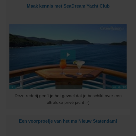
Maak kennis met SeaDream Yacht Club
Deze rederij geeft je het gevoel dat je beschikt over een
ultraluxe privé jacht :-)
Een voorproefje van het ms Nieuw Statendam!