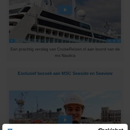
Een prachtig verslag van CruiseReizen.nl aan boord van de
ms Nautica
Exclusief bezoek aan MSC Seaside en Seaview