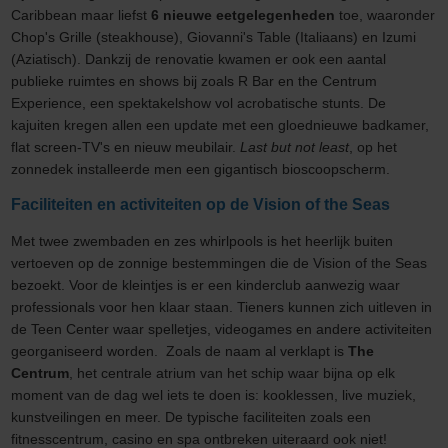
Caribbean maar liefst
6 nieuwe eetgelegenheden
toe, waaronder
Chop's Grille (steakhouse), Giovanni's Table (Italiaans) en Izumi
(Aziatisch). Dankzij de renovatie kwamen er ook een aantal
publieke ruimtes en shows bij zoals R Bar en the Centrum
Experience, een spektakelshow vol acrobatische stunts. De
kajuiten kregen allen een update met een gloednieuwe badkamer,
flat screen-TV's en nieuw meubilair.
Last but not least
, op het
zonnedek installeerde men een gigantisch bioscoopscherm.
Faciliteiten en activiteiten op de Vision of the Seas
Met twee zwembaden en zes whirlpools is het heerlijk buiten
vertoeven op de zonnige bestemmingen die de Vision of the Seas
bezoekt. Voor de kleintjes is er een kinderclub aanwezig waar
professionals voor hen klaar staan. Tieners kunnen zich uitleven in
de Teen Center waar spelletjes, videogames en andere activiteiten
georganiseerd worden. Zoals de naam al verklapt is
The
Centrum
, het centrale atrium van het schip waar bijna op elk
moment van de dag wel iets te doen is: kooklessen, live muziek,
kunstveilingen en meer. De typische faciliteiten zoals een
fitnesscentrum, casino en spa ontbreken uiteraard ook niet!