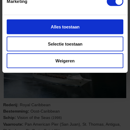
Marketing
vanuit Pan American Pier (San Juan) langs Amerikaanse Maagdeneilanden,
Antigua en Barbuda en Nederlandse Antillen
Familiecruise
Alles toestaan
Selectie toestaan
Weigeren
Rederij:
Royal Caribbean
Bestemming:
Oost-Caribbean
Schip:
Vision of the Seas
(1998)
Vaarroute:
Pan American Pier (San Juan), St. Thomas, Antigua,