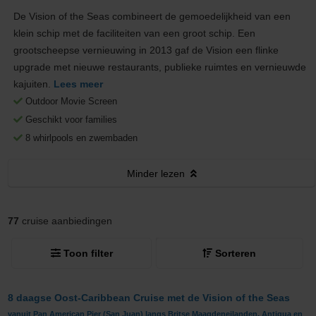
De Vision of the Seas combineert de gemoedelijkheid van een
klein schip met de faciliteiten van een groot schip. Een
grootscheepse vernieuwing in 2013 gaf de Vision een flinke
upgrade met nieuwe restaurants, publieke ruimtes en vernieuwde
kajuiten.
Lees meer
Outdoor Movie Screen
Geschikt voor families
8 whirlpools en zwembaden
Minder
lezen
77
cruise aanbiedingen
Toon filter
Sorteren
8 daagse Oost-Caribbean Cruise met de Vision of the Seas
vanuit Pan American Pier (San Juan) langs Britse Maagdeneilanden, Antigua en