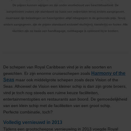
De prijzen kunnen wijzigen en zijn onder voorbehoud van beschikbaarheid. De
aangeboden cruises zijn standaard op basis van volpension tenzij anders aangegeven,
daarnaast zijn belastingen en havengelden altijd inbegrepen in de getoonde prijs. Tenzij
anders aangegeven, zijn de prijzen standaard exclusief vlucht(en), transfer(s) en fooien. Alle
vluchten zijn op basis van handbagage, ruimbagage is optioneel bij te boeken.
De schepen van Royal Caribbean vind je in alle soorten en
Harmony of the
gewichten. Er zijn enorme cruiseschepen zoals
Seas
maar ook middelgrote schepen zoals deze Vision of the
Seas. Alhoewel de Vision een kleiner schip is dan zijn grote broers,
vind je toch nog steeds een ruime keuze faciliteiten,
entertainmentopties en restaurants aan boord. De gemoedelijkheid
van een klein schip met de faciliteiten van een groot schip.
Perfecte combinatie, toch?
Volledig vernieuwd in 2013
Tijdens een grootscheepse vernieuwing in 2013 voegde Royal