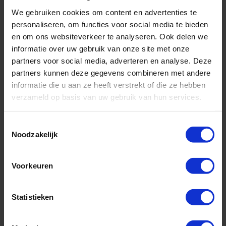
We gebruiken cookies om content en advertenties te
personaliseren, om functies voor social media te bieden
Rederij:
Royal Caribbean
en om ons websiteverkeer te analyseren. Ook delen we
Bestemming:
Oost-Caribbean
informatie over uw gebruik van onze site met onze
Schip:
Vision of the Seas
(1998)
partners voor social media, adverteren en analyse. Deze
Vaarroute:
Pan American Pier (San Juan), St. Thomas, St. Croix,
partners kunnen deze gegevens combineren met andere
Antigua, Roseau, Dag op Zee, Philipsburg...
informatie die u aan ze heeft verstrekt of die ze hebben
Cruise only (vluchten en transfers ook mogelijk)
verzameld op basis van uw gebruik van hun services.
Volpension
Toestemmingsselectie
Noodzakelijk
Vertrek op 27-12-2026
831,-
v.a. €
Voorkeuren
BEKIJK CRUISE
Statistieken
8 daagse Oost-Caribbean Cruise met de Vision of the Seas