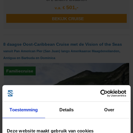
501,-
v.a. €
BEKIJK CRUISE
8 daagse Oost-Caribbean Cruise met de Vision of the Seas
vanuit Pan American Pier (San Juan) langs Amerikaanse Maagdeneilanden,
Antigua en Barbuda en Dominica
Familiecruise
Toestemming
Details
Over
Deze website maakt gebruik van cookies