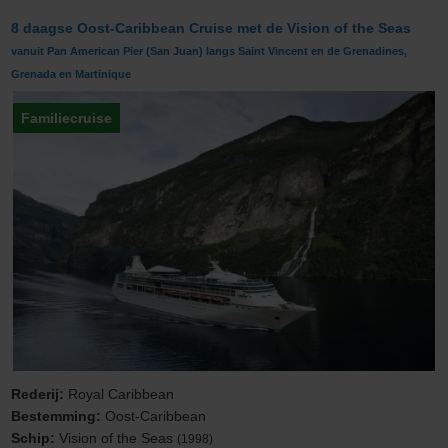
8 daagse Oost-Caribbean Cruise met de Vision of the Seas
vanuit Pan American Pier (San Juan) langs Saint Vincent en de Grenadines,
Grenada en Martinique
Familiecruise
Rederij:
Royal Caribbean
Bestemming:
Oost-Caribbean
Schip:
Vision of the Seas
(1998)