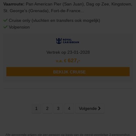
Vaarroute:
Pan American Pier (San Juan), Dag op Zee, Kingstown,
St. George's (Grenada), Fort-de-France...
Cruise only (vluchten en transfers ook mogelijk)
Volpension
Vertrek op 23-01-2028
627,-
v.a. €
BEKIJK CRUISE
1
2
3
4
Volgende
Alle genoemde prijzen zijn per persoon op basis van de meest voordelige 2-persoonshut.