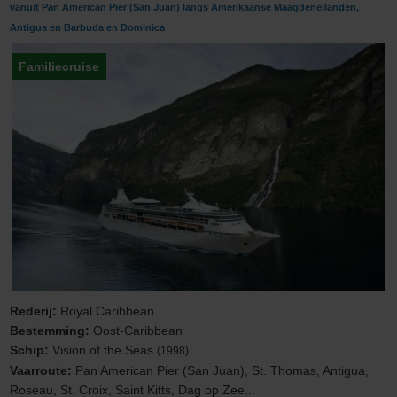
vanuit Pan American Pier (San Juan) langs Amerikaanse Maagdeneilanden,
Antigua en Barbuda en Dominica
Familiecruise
Rederij:
Royal Caribbean
Bestemming:
Oost-Caribbean
Schip:
Vision of the Seas
(1998)
Vaarroute:
Pan American Pier (San Juan), St. Thomas, Antigua,
Roseau, St. Croix, Saint Kitts, Dag op Zee...