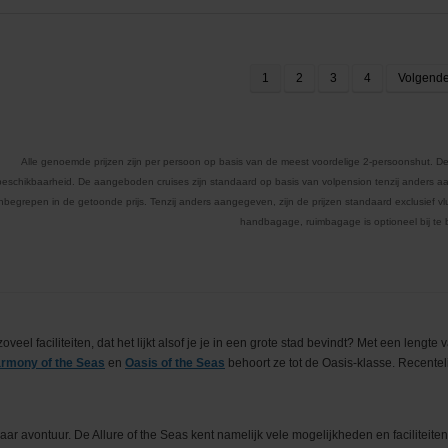
1
2
3
4
Volgend
Alle genoemde prijzen zijn per persoon op basis van de meest voordelige 2-persoonshut. De
beschikbaarheid. De aangeboden cruises zijn standaard op basis van volpension tenzij anders aa
inbegrepen in de getoonde prijs. Tenzij anders aangegeven, zijn de prijzen standaard exclusief vluc
handbagage, ruimbagage is optioneel bij te
oveel faciliteiten, dat het lijkt alsof je je in een grote stad bevindt? Met een lengt
rmony of the Seas
en
Oasis of the Seas
behoort ze tot de Oasis-klasse. Recentelij
aar avontuur. De Allure of the Seas kent namelijk vele mogelijkheden en faciliteite