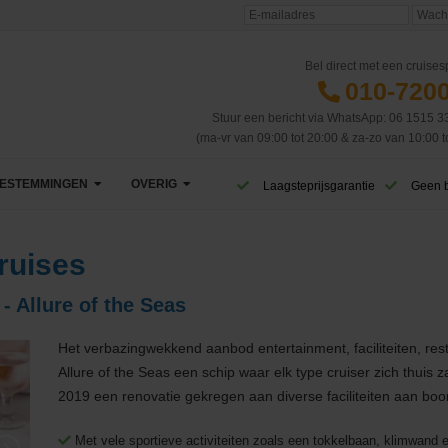
Bel direct met een cruisesp
010-720
Stuur een bericht via WhatsApp: 06 1515 3
(ma-vr van 09:00 tot 20:00 & za-zo van 10:00 t
ESTEMMINGEN
OVERIG
Laagsteprijsgarantie
Geen 
Afrika
VIP Club
Cruises
Azië
CruiseReizen TV
- Allure of the Seas
Canarische Eilanden
Blog
Het verbazingwekkend aanbod entertainment, faciliteiten, res
Caribbean & Midden-Amerika
Eerste cruise
West-Caribbean
Allure of the Seas een schip waar elk type cruiser zich thuis z
2019 een renovatie gekregen aan diverse faciliteiten aan boo
Dubai & Emiraten
Veelgestelde vragen
Oost-Caribbean
Met vele sportieve activiteiten zoals een tokkelbaan, klimwand e