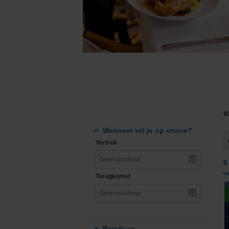
Grand Voyages & Wereldcruises
Cunard Line
Cruises vanuit Nederland
Disney Cruise Line
Familiecruises
Explora Journeys
Luxe cruises
Hapag-Lloyd Cruise
Expeditiecruises
Holland America Lin
9
Nieuwe cruise schepen
Mein Schiff® - TUI C
Wanneer wil je op cruise?
Vertrek
Single cruises
MSC Cruises
8
Norwegian Cruise Li
v
Terugkomst
Oceania Cruises
P&O Cruises
Reisduur