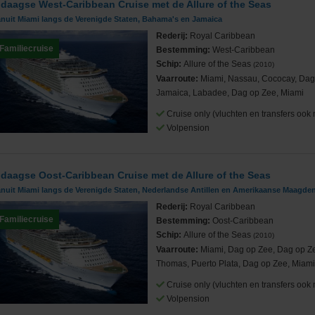
 daagse West-Caribbean Cruise met de Allure of the Seas
anuit Miami langs de Verenigde Staten, Bahama's en Jamaica
Rederij:
Royal Caribbean
Familiecruise
Bestemming:
West-Caribbean
Schip:
Allure of the Seas
(2010)
Vaarroute:
Miami, Nassau, Cococay, Dag
Jamaica, Labadee, Dag op Zee, Miami
Cruise only (vluchten en transfers ook 
Volpension
 daagse Oost-Caribbean Cruise met de Allure of the Seas
anuit Miami langs de Verenigde Staten, Nederlandse Antillen en Amerikaanse Maagde
Rederij:
Royal Caribbean
Familiecruise
Bestemming:
Oost-Caribbean
Schip:
Allure of the Seas
(2010)
Vaarroute:
Miami, Dag op Zee, Dag op Zee
Thomas, Puerto Plata, Dag op Zee, Miam
Cruise only (vluchten en transfers ook 
Volpension