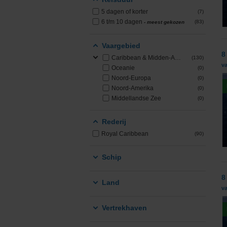
5 dagen of korter
(7)
PONANT
6 t/m 10 dagen
(83)
- meest gekozen
Princess Cruises
Vaargebied
8
Caribbean & Midden-Amerika
(130)
Regent Seven Seas 
v
Oceanie
(0)
Noord-Europa
(0)
Royal Caribbean
Noord-Amerika
(0)
Middellandse Zee
(0)
Seabourn
Rederij
SeaDream Yacht Cl
Royal Caribbean
(90)
Silversea Cruises
Schip
Star Clippers
8
Land
v
Virgin Voyages
Vertrekhaven