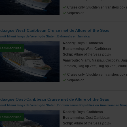
Cruise only (vluchten en transfers ook 
Volpension
 daagse West-Caribbean Cruise met de Allure of the Seas
Cruises
anuit Miami langs de Verenigde Staten, Bahama's en Jamaica
Rederij:
Royal Caribbean
Familiecruise
Bestemming:
West-Caribbean
Schip:
Allure of the Seas
(2010)
Vaarroute:
Miami, Nassau, Cococay, Dag
Jamaica, Dag op Zee, Dag op Zee, Miami
ub
Cruise only (vluchten en transfers ook 
Volpension
 daagse Oost-Caribbean Cruise met de Allure of the Seas
anuit Miami langs de Verenigde Staten, Dominicaanse Republiek en Amerikaanse Maa
Rederij:
Royal Caribbean
Familiecruise
Bestemming:
Oost-Caribbean
Schip:
Allure of the Seas
(2010)