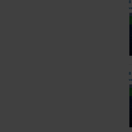
8
v
8
v