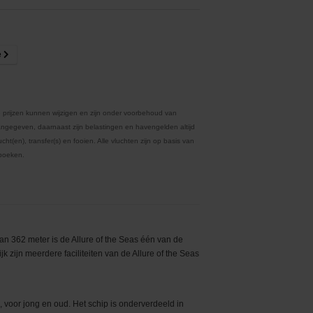
e
 prijzen kunnen wijzigen en zijn onder voorbehoud van
ngegeven, daarnaast zijn belastingen en havengelden altijd
ht(en), transfer(s) en fooien. Alle vluchten zijn op basis van
 boeken.
e van 362 meter is de Allure of the Seas één van de
k zijn meerdere faciliteiten van de Allure of the Seas
n, voor jong en oud. Het schip is onderverdeeld in