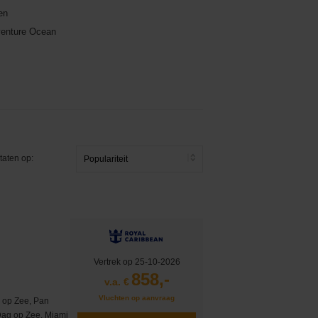
en
dventure Ocean
taten op:
Vertrek op 25-10-2026
858,-
v.a. €
Vluchten op aanvraag
 op Zee, Pan
 Dag op Zee, Miami