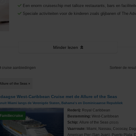
Middellandse Zee
Fooien
West-Middellandse Zee
Een enorm cruiseschip met talloze restaurants, bars en faciliteit
Speciale activiteiten voor de kinderen zoals glijbanen of The A
Noord-Amerika
Visum aanvragen
Oost-Middellandse Zee
Westkust VS
Noord-Europa
Vacatures
Alaska
Noorse Fjorden
s
Oceanie
Reisinformatie
Hawaii
Noordkaap
Australië & Nieuw Zeeland
Minder
lezen
e
Panamakanaal
Oostzee & Baltische staten
Frans Polynesië
0
cruise aanbiedingen
Sorteer de resul
ruises
Transatlantisch
Britse eilanden
Allure of the Seas
×
Wereldcruise & Grand Voyages
Groenland
 daagse West-Caribbean Cruise met de Allure of the Seas
ne
Zuid-Amerika
IJsland
anuit Miami langs de Verenigde Staten, Bahama's en Dominicaanse Republiek
Rederij:
Royal Caribbean
Familiecruise
Bestemming:
West-Caribbean
Schip:
Allure of the Seas
(2010)
Vaarroute:
Miami, Nassau, Cococay, Dag
American Pier (San Juan), Puerto Plata,