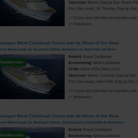
Vaarroute:
Miami, Dag op Zee, Puerto Pl
Pier (San Juan), St. Thomas, Dag op Zee,
Cruise only (vluchten en transfers ook 
Volpension
 daagse West-Caribbean Cruise met de Allure of the Seas
nuit Miami langs de Verenigde Staten, Bahama's en Saint Kitts en Nevis
Rederij:
Royal Caribbean
Familiecruise
Bestemming:
West-Caribbean
Schip:
Allure of the Seas
(2010)
Vaarroute:
Miami, Cococay, Dag op Zee,
Pier (San Juan), Saint Kitts, Dag op Zee, 
Cruise only (vluchten en transfers ook 
Volpension
 daagse West-Caribbean Cruise met de Allure of the Seas
anuit Miami langs de Verenigde Staten, Dominicaanse Republiek en Bahama's
Rederij:
Royal Caribbean
Familiecruise
Bestemming:
West-Caribbean