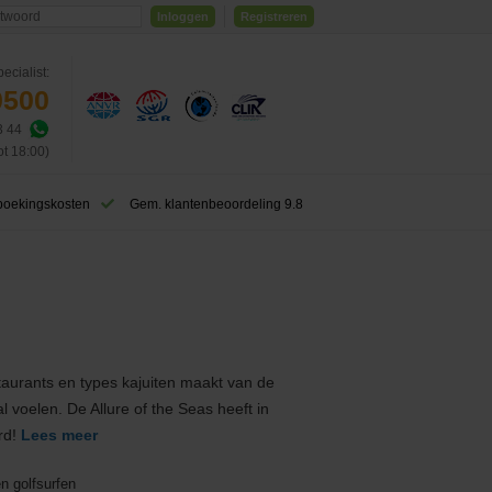
Inloggen
Registreren
ecialist:
0500
3 44
ot 18:00)
boekingskosten
Gem. klantenbeoordeling 9.8
taurants en types kajuiten maakt van de
al voelen. De Allure of the Seas heeft in
rd!
Lees meer
n golfsurfen