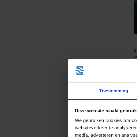
8
v
Toestemming
Deze website maakt gebruik
We gebruiken cookies om cont
websiteverkeer te analyseren
8
media, adverteren en analys
v