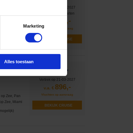
Vertrek op 04-04-2027
of 2 andere afvaarten
740,-
v.a. €
 op Zee, Cozumel,
Marketing
Vluchten op aanvraag
mogelijk)
BEKIJK CRUISE
Alles toestaan
Vertrek op 21-03-2027
896,-
v.a. €
Vluchten op aanvraag
 op Zee, Pan
op Zee, Miami
BEKIJK CRUISE
mogelijk)