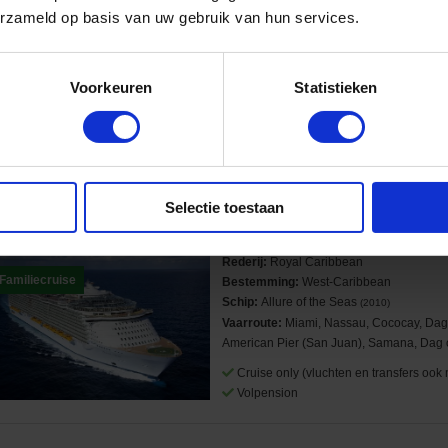
erzameld op basis van uw gebruik van hun services.
Rederij:
Royal Caribbean
Familiecruise
Bestemming:
West-Caribbean
Schip:
Allure of the Seas
(2010)
Vaarroute:
Miami, Nassau, Cococay, Dag
Voorkeuren
Statistieken
Costa Maya, Dag op Zee, Miami
Cruise only (vluchten en transfers ook 
Volpension
Selectie toestaan
 daagse West-Caribbean Cruise met de Allure of the Seas
anuit Miami langs de Verenigde Staten, Bahama's en Dominicaanse Republiek
Rederij:
Royal Caribbean
Familiecruise
Bestemming:
West-Caribbean
Schip:
Allure of the Seas
(2010)
Vaarroute:
Miami, Nassau, Cococay, Dag
American Pier (San Juan), Samana, Dag 
Cruise only (vluchten en transfers ook 
Volpension