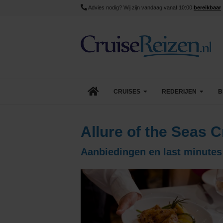
Advies nodig? Wij zijn vandaag vanaf 10:00
bereikbaar
CRUISES
REDERIJEN
B
Lopende cruise acties
AIDA Cruises
Allure of the Seas 
Aanbiedingen
Azamara
Aanbiedingen en last minutes 
Last Minute Cruises
Carnival Cruise Line
Goedkope Cruises
Celebrity Cruises
Minicruises
Costa Cruises