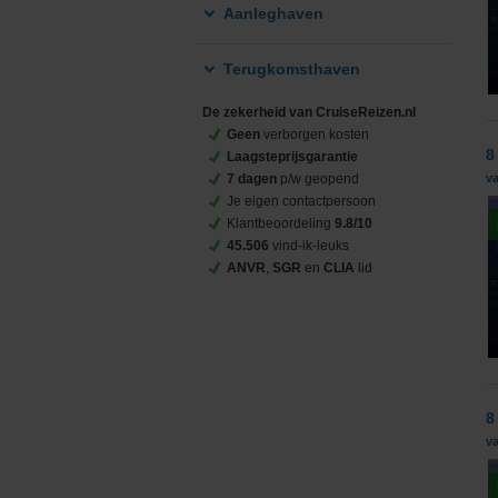
Aanleghaven
Terugkomsthaven
De zekerheid van CruiseReizen.nl
Geen
verborgen kosten
8
Laagsteprijsgarantie
7 dagen
p/w geopend
va
Je eigen contactpersoon
Klantbeoordeling
9.8/10
45.506
vind-ik-leuks
ANVR
,
SGR
en
CLIA
lid
8
v