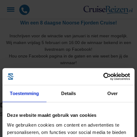
Win een 8 daagse Noorse Fjorden Cruise!
Inschrijven voor de winactie van januari is niet meer mogelijk.
Wij maken vrijdag 5 februari om 16:00 de winnaar bekend in een
livestream op Facebook!
Hou onze Facebook pagina in de gaten en wie weet ben jij de
winnaar!
https://www.facebook.com/cruisereizen.nl
Toestemming
Details
Over
De beste cruise deals ontvangen?
Schrijf je in & ontvang een
€ 50,- kortingsvoucher!
Deze website maakt gebruik van cookies
We gebruiken cookies om content en advertenties te
personaliseren, om functies voor social media te bieden