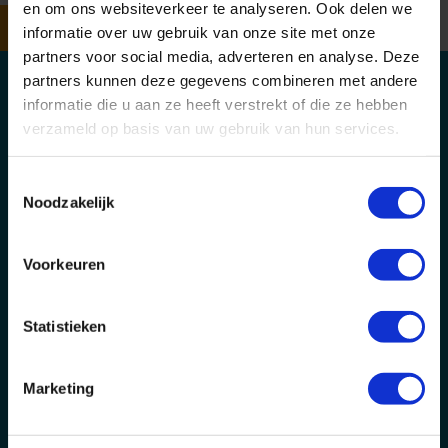
en om ons websiteverkeer te analyseren. Ook delen we
INSCHRIJVEN
informatie over uw gebruik van onze site met onze
partners voor social media, adverteren en analyse. Deze
partners kunnen deze gegevens combineren met andere
Rederijen
informatie die u aan ze heeft verstrekt of die ze hebben
verzameld op basis van uw gebruik van hun services.
Bestemmingen
Contact
Toestemmingsselectie
Noodzakelijk
Veelgestelde vragen
Voorkeuren
Betaling voldoen
Over CruiseReizen.nl
Statistieken
Vacatures
Marketing
Reisagenten portaal