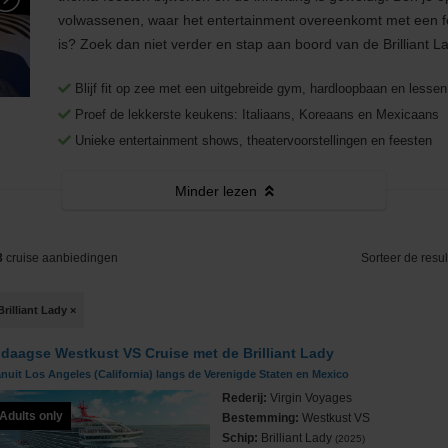
Middellandse Zee
Fooien
West-Middellandse Zee
volwassenen, waar het entertainment overeenkomt met een fest
is? Zoek dan niet verder en stap aan boord van de Brilliant L
Noord-Amerika
Visum aanvragen
Oost-Middellandse Zee
Westkust VS
Blijf fit op zee met een uitgebreide gym, hardloopbaan en lessen
Noord-Europa
Vacatures
Alaska
Noorse Fjorden
Proef de lekkerste keukens: Italiaans, Koreaans en Mexicaans
Unieke entertainment shows, theatervoorstellingen en feesten
s
Oceanie
Reisinformatie
Hawaii
Noordkaap
Australië & Nieuw Zeeland
Minder
lezen
e
Panamakanaal
Oostzee & Baltische staten
Frans Polynesië
ruises
Transatlantisch
Britse eilanden
3
cruise aanbiedingen
Sorteer de resul
Wereldcruise & Grand Voyages
Groenland
Brilliant Lady
×
ne
Zuid-Amerika
IJsland
 daagse Westkust VS Cruise met de Brilliant Lady
nuit Los Angeles (California) langs de Verenigde Staten en Mexico
Rederij:
Virgin Voyages
Adults only
Bestemming:
Westkust VS
Schip:
Brilliant Lady
(2025)