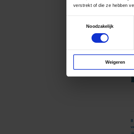
verstrekt of die ze hebben v
Toestemmingsselectie
Noodzakelijk
8
va
Weigeren
8
va