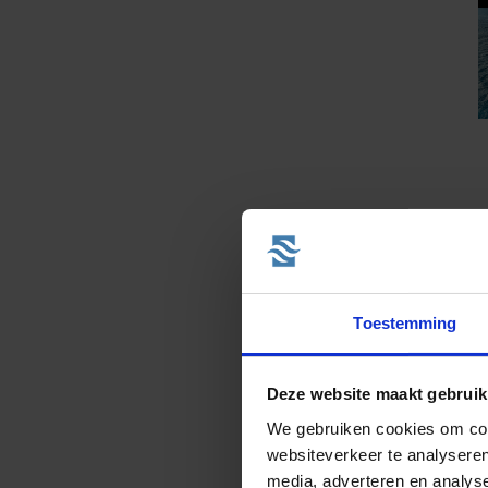
1
va
Toestemming
Deze website maakt gebruik
We gebruiken cookies om cont
websiteverkeer te analyseren
media, adverteren en analys