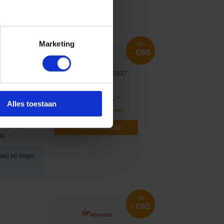
eau bij Virgin
Marketing
NU
- €69
Vertrek op 30-10-2027
Van
€ 676
607,-
v.a. €
n Diego, Ensenada,
Alles toestaan
Vluchten op aanvraag
, Dag op Zee...
mogelijk)
BEKIJK CRUISE
k)
eau bij Virgin
NU
- €62