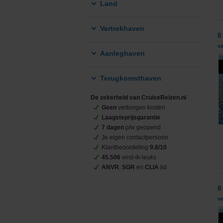
Land
Vertrekhaven
8
va
Aanleghaven
Terugkomsthaven
De zekerheid van CruiseReizen.nl
Geen
verborgen kosten
Laagsteprijsgarantie
7 dagen
p/w geopend
Je eigen contactpersoon
Klantbeoordeling
9.8/10
45.506
vind-ik-leuks
ANVR
,
SGR
en
CLIA
lid
8
va