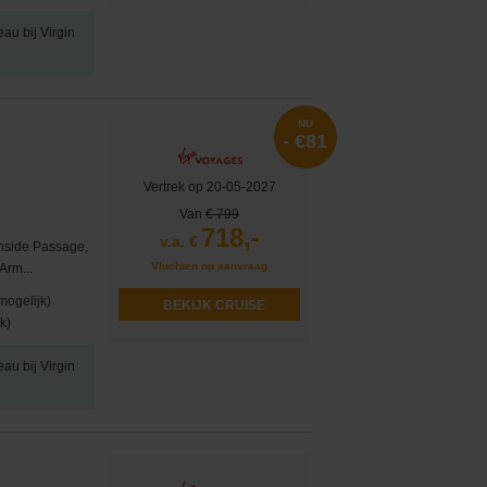
eau bij Virgin
NU
- €81
Vertrek op 20-05-2027
Van
€ 799
718,-
v.a. €
Inside Passage,
Vluchten op aanvraag
Arm...
mogelijk)
BEKIJK CRUISE
k)
eau bij Virgin