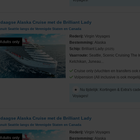
Voyages!
 daagse Alaska Cruise met de Brilliant Lady
nuit Seattle langs de Verenigde Staten en Canada
Rederij:
Virgin Voyages
Adults only
Bestemming:
Alaska
Schip:
Brilliant Lady
(2025)
Vaarroute:
Seattle, Scenic Cruising The 
Ketchikan, Juneau...
Cruise only (vluchten en transfers ook 
Volpension (All inclusive is ook mogelij
★
Nu tijdelijk: Kortingen & Extra's cad
Voyages!
 daagse Alaska Cruise met de Brilliant Lady
nuit Seattle langs de Verenigde Staten en Canada
Rederij:
Virgin Voyages
Adults only
Bestemming:
Alaska