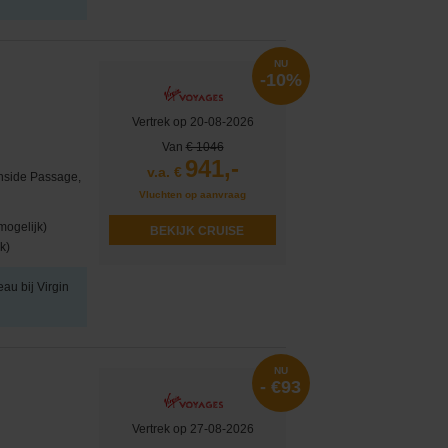
NU
-10%
Vertrek op 20-08-2026
Van
€ 1046
941,-
v.a. €
Inside Passage,
Vluchten op aanvraag
mogelijk)
BEKIJK CRUISE
k)
eau bij Virgin
NU
- €93
Vertrek op 27-08-2026