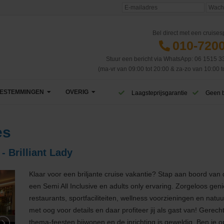
Bel direct met een cruisesp
010-720
Stuur een bericht via WhatsApp: 06 1515 3
(ma-vr van 09:00 tot 20:00 & za-zo van 10:00 t
ESTEMMINGEN
OVERIG
Laagsteprijsgarantie
Geen 
Afrika
VIP Club
es
Azië
CruiseReizen TV
- Brilliant Lady
Canarische Eilanden
Blog
Klaar voor een briljante cruise vakantie? Stap aan boord van 
Caribbean & Midden-Amerika
Eerste cruise
West-Caribbean
een Semi All Inclusive en adults only ervaring. Zorgeloos ge
restaurants, sportfaciliteiten, wellness voorzieningen en natuu
Dubai & Emiraten
Veelgestelde vragen
Oost-Caribbean
met oog voor details en daar profiteer jij als gast van! Gerech
thema-feesten bijwonen en de inrichting is geweldig. Ben je o