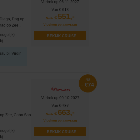
Vertrek op 06-11-2027
Van
€ 613
551,-
v.a. €
 Diego, Dag op
Vluchten op aanvraag
ag op Zee...
mogelijk)
BEKIJK CRUISE
k)
eau bij Virgin
NU
- €74
Vertrek op 09-10-2027
Van
€ 737
663,-
v.a. €
g op Zee, Cabo San
Vluchten op aanvraag
mogelijk)
BEKIJK CRUISE
k)