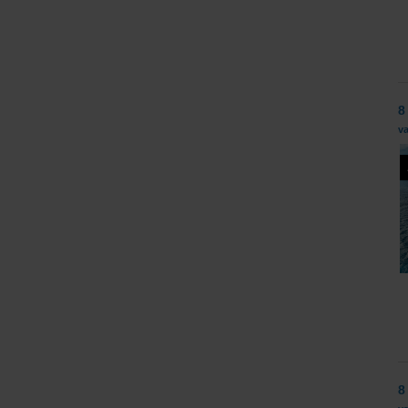
8
va
8