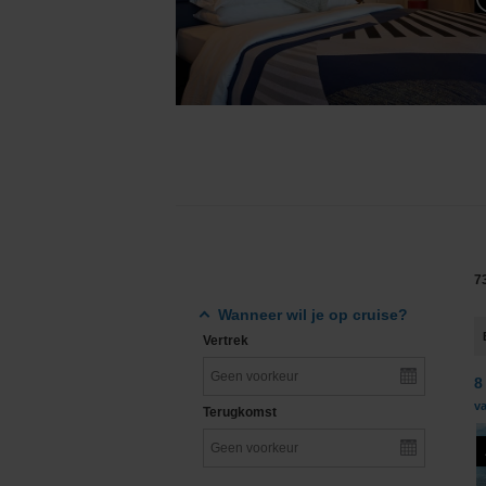
Grand Voyages & Wereldcruises
Cunard Line
Cruises vanuit Nederland
Disney Cruise Line
Familiecruises
Explora Journeys
Luxe cruises
Hapag-Lloyd Cruise
Expeditiecruises
Holland America Lin
Nieuwe cruise schepen
Mein Schiff® - TUI C
7
Wanneer wil je op cruise?
Single cruises
MSC Cruises
Vertrek
Norwegian Cruise Li
8
va
Terugkomst
Oceania Cruises
P&O Cruises