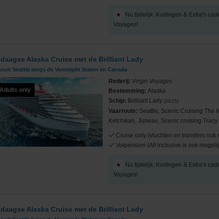
★
Nu tijdelijk: Kortingen & Extra's cad
Voyages!
 daagse Alaska Cruise met de Brilliant Lady
nuit Seattle langs de Verenigde Staten en Canada
Rederij:
Virgin Voyages
Adults only
Bestemming:
Alaska
Schip:
Brilliant Lady
(2025)
Vaarroute:
Seattle, Scenic Cruising The 
Ketchikan, Juneau, Scenic cruising Tracy 
Cruise only (vluchten en transfers ook 
Volpension (All inclusive is ook mogelij
★
Nu tijdelijk: Kortingen & Extra's cad
Voyages!
 daagse Alaska Cruise met de Brilliant Lady