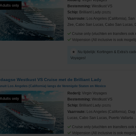
Rederij:
Virgin Voyages
Adults only
Bestemming:
Westkust VS
Schip:
Brilliant Lady
(2025)
Vaarroute:
Los Angeles (California), San
Zee, Cabo San Lucas, Cabo San Lucas, D
Cruise only (vluchten en transfers ook 
Volpension (All inclusive is ook mogelij
★
Nu tijdelijk: Kortingen & Extra's cad
Voyages!
 daagse Westkust VS Cruise met de Brilliant Lady
nuit Los Angeles (California) langs de Verenigde Staten en Mexico
Rederij:
Virgin Voyages
Adults only
Bestemming:
Westkust VS
Schip:
Brilliant Lady
(2025)
Vaarroute:
Los Angeles (California), Da
Lucas, Cabo San Lucas, Puerto Vallarta...
Cruise only (vluchten en transfers ook 
Volpension (All inclusive is ook mogelij