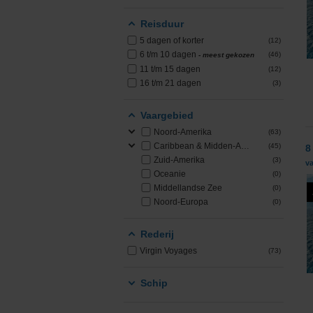
PONANT
Reisduur
5 dagen of korter
(12)
Princess Cruises
6 t/m 10 dagen
(46)
- meest gekozen
11 t/m 15 dagen
(12)
Regent Seven Seas 
16 t/m 21 dagen
(3)
Royal Caribbean
Vaargebied
Noord-Amerika
(63)
Seabourn
Caribbean & Midden-Amerika
(45)
8
Zuid-Amerika
(3)
va
Oceanie
(0)
SeaDream Yacht Cl
Middellandse Zee
(0)
Noord-Europa
(0)
Silversea Cruises
Rederij
Star Clippers
Virgin Voyages
(73)
Virgin Voyages
Schip