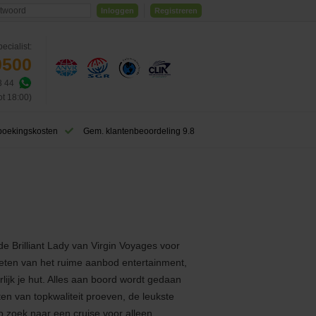
Inloggen
Registreren
ecialist:
0500
3 44
ot 18:00)
boekingskosten
Gem. klantenbeoordeling 9.8
de Brilliant Lady van Virgin Voyages voor
nieten van het ruime aanbod entertainment,
rlijk je hut. Alles aan boord wordt gedaan
ten van topkwaliteit proeven, de leukste
p zoek naar een cruise voor alleen