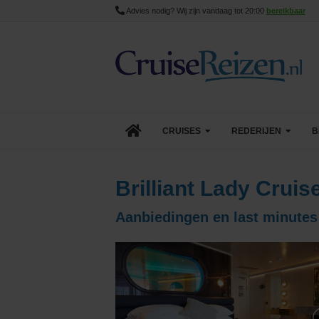
Advies nodig? Wij zijn vandaag tot 20:00
bereikbaar
CRUISES
REDERIJEN
B
Lopende cruise acties
AIDA Cruises
Brilliant Lady Cruis
Aanbiedingen
Azamara
Aanbiedingen en last minutes 
Last Minute Cruises
Carnival Cruise Line
Goedkope Cruises
Celebrity Cruises
Minicruises
Costa Cruises