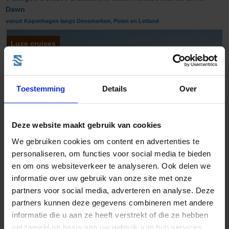
Dawn
vanuit Kopenhagen langs Denemarken, Polen en Letland
Luxe cruises
Toestemming
Details
Over
Deze website maakt gebruik van cookies
We gebruiken cookies om content en advertenties te
personaliseren, om functies voor social media te bieden
en om ons websiteverkeer te analyseren. Ook delen we
informatie over uw gebruik van onze site met onze
Rederij:
Silversea Cruises
partners voor social media, adverteren en analyse. Deze
Bestemming:
Oostzee & Baltische staten
partners kunnen deze gegevens combineren met andere
Schip:
Silver Dawn
(2020)
informatie die u aan ze heeft verstrekt of die ze hebben
Vaarroute:
Kopenhagen, Ronne (Bornholm), Gdansk (Gdynia),
Liepaja, Riga, Tallinn, Helsinki, Stockholm
verzameld op basis van uw gebruik van hun services.