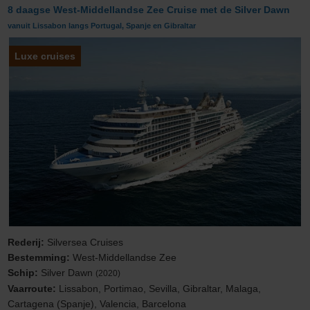
8 daagse West-Middellandse Zee Cruise met de Silver Dawn
vanuit Lissabon langs Portugal, Spanje en Gibraltar
Luxe cruises
Rederij:
Silversea Cruises
Bestemming:
West-Middellandse Zee
Schip:
Silver Dawn
(2020)
Vaarroute:
Lissabon, Portimao, Sevilla, Gibraltar, Malaga,
Cartagena (Spanje), Valencia, Barcelona