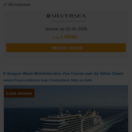
All-Inclusive
Vertrek op 03-06-2028
5900,-
v.a. €
BEKIJK CRUISE
8 daagse West-Middellandse Zee Cruise met de Silver Dawn
vanuit Piraeus (Athene) langs Griekenland, Malta en Italië
Luxe cruises