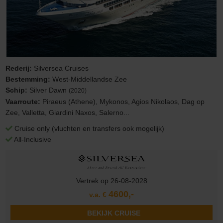
Rederij:
Silversea Cruises
Bestemming:
West-Middellandse Zee
Schip:
Silver Dawn
(2020)
Vaarroute:
Piraeus (Athene), Mykonos, Agios Nikolaos, Dag op
Zee, Valletta, Giardini Naxos, Salerno...
Cruise only (vluchten en transfers ook mogelijk)
All-Inclusive
Vertrek op 26-08-2028
4600,-
v.a. €
BEKIJK CRUISE