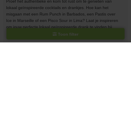
Proef het authentieke en kom tot rust om te genieten van
lokaal geïnspireerde cocktails en drankjes. Hoe kan het
misgaan met een Rum Punch in Barbados, een Pastis over
Ice in Marseille of een Pisco Sour in Lima? Laat je inspireren
om jouw perfecte lokaal geïnspireerde drank te vinden bij
S.A.L.T. Bar!
Toon filter
Verken de Silver Dawn
SUITE
Classic Suite (CV)
Deluxe Suite (DX)