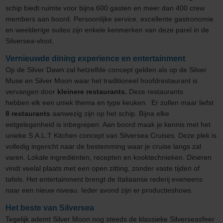
schip biedt ruimte voor bijna 600 gasten en meer dan 400 crew
members aan boord. Persoonlijke service, excellente gastronomie
en weelderige suites zijn enkele kenmerken van deze parel in de
Silversea-vloot.
Vernieuwde dining experience en entertainment
Op de Silver Dawn zal hetzelfde concept gelden als op de Silver
Muse en Silver Moon waar het traditioneel hoofdrestaurant is
vervangen door
kleinere restaurants.
Deze restaurants
hebben elk een uniek thema en type keuken. Er zullen maar liefst
8 restaurants
aanwezig zijn op het schip. Bijna elke
eetgelegenheid is inbegrepen. Aan boord maak je kennis met het
unieke S.A.L.T Kitchen concept van Silversea Cruises. Deze plek is
volledig ingericht naar de bestemming waar je cruise langs zal
varen. Lokale ingrediënten, recepten en kooktechnieken. Dineren
vindt veelal plaats met een open zitting, zonder vaste tijden of
tafels. Het entertainment brengt de Italiaanse rederij eveneens
naar een nieuw niveau. Ieder avond zijn er productieshows.
Het beste van Silversea
Tegelijk ademt Silver Moon nog steeds de klassieke Silverseasfeer