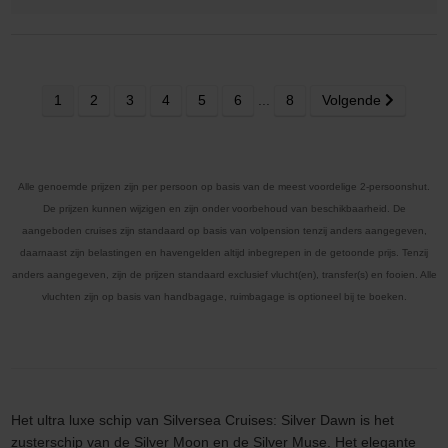
1
2
3
4
5
6
...
8
Volgende
Alle genoemde prijzen zijn per persoon op basis van de meest voordelige 2-persoonshut.
De prijzen kunnen wijzigen en zijn onder voorbehoud van beschikbaarheid. De
aangeboden cruises zijn standaard op basis van volpension tenzij anders aangegeven,
daarnaast zijn belastingen en havengelden altijd inbegrepen in de getoonde prijs. Tenzij
anders aangegeven, zijn de prijzen standaard exclusief vlucht(en), transfer(s) en fooien. Alle
vluchten zijn op basis van handbagage, ruimbagage is optioneel bij te boeken.
Het ultra luxe schip van Silversea Cruises: Silver Dawn is het
zusterschip van de Silver Moon en de Silver Muse. Het elegante