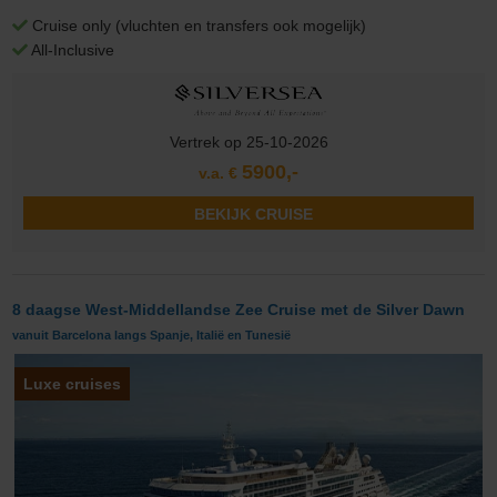
Cruise only (vluchten en transfers ook mogelijk)
All-Inclusive
Vertrek op 25-10-2026
5900,-
v.a. €
BEKIJK CRUISE
8 daagse West-Middellandse Zee Cruise met de Silver Dawn
vanuit Barcelona langs Spanje, Italië en Tunesië
Luxe cruises