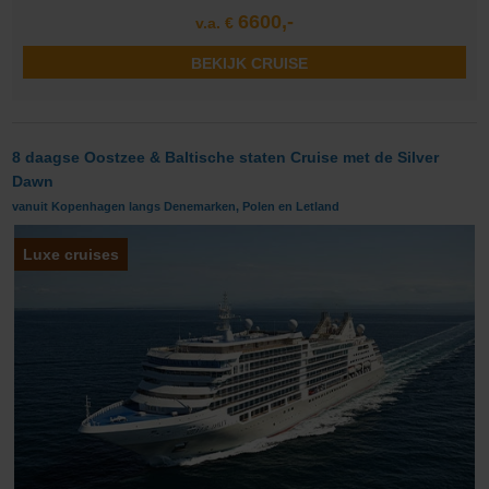
6600,-
v.a. €
BEKIJK CRUISE
8 daagse Oostzee & Baltische staten Cruise met de Silver
Dawn
vanuit Kopenhagen langs Denemarken, Polen en Letland
Luxe cruises