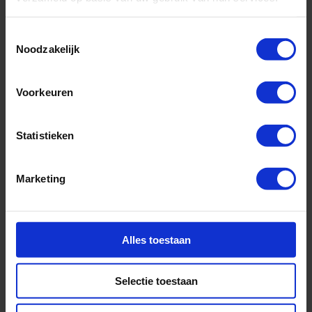
Cruise only (vluchten en transfers ook mogelijk)
All-Inclusive
Toestemmingsselectie
Noodzakelijk
Voorkeuren
Vertrek op 27-06-2027
6850,-
v.a. €
Statistieken
BEKIJK CRUISE
Marketing
8 daagse Oostzee & Baltische staten Cruise met de Silver
Dawn
vanuit Stockholm langs Zweden, Finland en Estland
Alles toestaan
Luxe cruises
Selectie toestaan