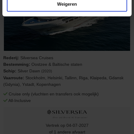
Weigeren
Rederij:
Silversea Cruises
Bestemming:
Oostzee & Baltische staten
Schip:
Silver Dawn
(2020)
Vaarroute:
Stockholm, Helsinki, Tallinn, Riga, Klaipeda, Gdansk
(Gdynia), Ystadt, Kopenhagen
Cruise only (vluchten en transfers ook mogelijk)
All-Inclusive
Vertrek op 04-07-2027
of 1 andere afvaart