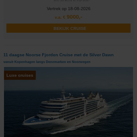
Vertrek op 18-08-2026
9000,-
v.a. €
BEKIJK CRUISE
11 daagse Noorse Fjorden Cruise met de Silver Dawn
vanuit Kopenhagen langs Denemarken en Noorwegen
Luxe cruises