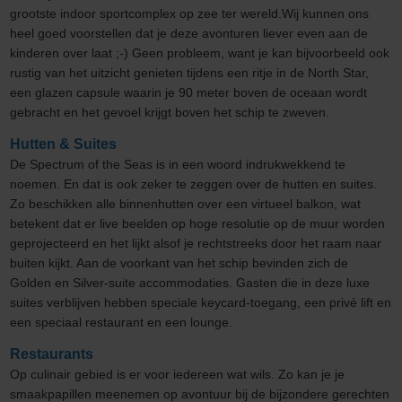
grootste indoor sportcomplex op zee ter wereld.Wij kunnen ons
heel goed voorstellen dat je deze avonturen liever even aan de
kinderen over laat ;-) Geen probleem, want je kan bijvoorbeeld ook
rustig van het uitzicht genieten tijdens een ritje in de North Star,
een glazen capsule waarin je 90 meter boven de oceaan wordt
gebracht en het gevoel krijgt boven het schip te zweven.
Hutten & Suites
De Spectrum of the Seas is in een woord indrukwekkend te
noemen. En dat is ook zeker te zeggen over de hutten en suites.
Zo beschikken alle binnenhutten over een virtueel balkon, wat
betekent dat er live beelden op hoge resolutie op de muur worden
geprojecteerd en het lijkt alsof je rechtstreeks door het raam naar
buiten kijkt. Aan de voorkant van het schip bevinden zich de
Golden en Silver-suite accommodaties. Gasten die in deze luxe
suites verblijven hebben speciale keycard-toegang, een privé lift en
een speciaal restaurant en een lounge.
Restaurants
Op culinair gebied is er voor iedereen wat wils. Zo kan je je
smaakpapillen meenemen op avontuur bij de bijzondere gerechten