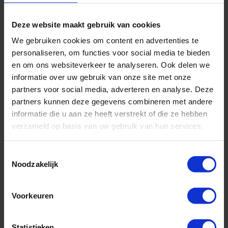
Rederij:
Royal Caribbean
Bestemming:
Azië
Deze website maakt gebruik van cookies
Schip:
Spectrum of the Seas
(2019)
Vaarroute:
Shanghai, Dag op Zee, Fukuoka, Nagasaki, Dag op
We gebruiken cookies om content en advertenties te
Zee, Shanghai
personaliseren, om functies voor social media te bieden
en om ons websiteverkeer te analyseren. Ook delen we
Cruise only (vluchten en transfers ook mogelijk)
informatie over uw gebruik van onze site met onze
Volpension
partners voor social media, adverteren en analyse. Deze
partners kunnen deze gegevens combineren met andere
informatie die u aan ze heeft verstrekt of die ze hebben
Vertrek op 01-09-2026
verzameld op basis van uw gebruik van hun services.
of 1 andere afvaart
728,-
v.a. €
Toestemmingsselectie
Noodzakelijk
BEKIJK CRUISE
Voorkeuren
5 daagse Azië Cruise met de Spectrum of the Seas
vanuit Shanghai langs China en Zuid-Korea
Statistieken