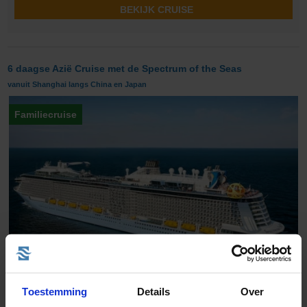
BEKIJK CRUISE
6 daagse Azië Cruise met de Spectrum of the Seas
vanuit Shanghai langs China en Japan
Familiecruise
Toestemming
Details
Over