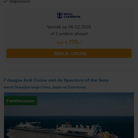
Volpension
Vertrek op 06-12-2026
of 1 andere afvaart
775,-
v.a. €
BEKIJK CRUISE
7 daagse Azië Cruise met de Spectrum of the Seas
vanuit Shanghai langs China, Japan en Zuid-Korea
Familiecruise