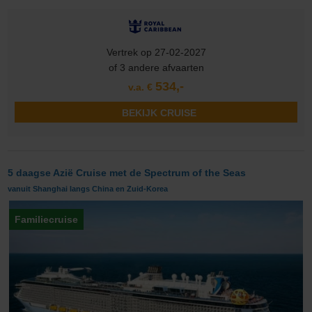
Vertrek op 27-02-2027
of 3 andere afvaarten
534,-
v.a. €
BEKIJK CRUISE
5 daagse Azië Cruise met de Spectrum of the Seas
vanuit Shanghai langs China en Zuid-Korea
Familiecruise