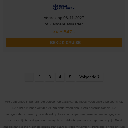
Vertrek op 08-11-2027
of 2 andere afvaarten
547,-
v.a. €
BEKIJK CRUISE
1
2
3
4
5
Volgende
Alle genoemde prijzen zijn per persoon op basis van de meest voordelige 2-persoonshut.
De prijzen kunnen wijzigen en zijn onder voorbehoud van beschikbaarheid. De
aangeboden cruises zijn standaard op basis van volpension tenzij anders aangegeven,
daarnaast zijn belastingen en havengelden altijd inbegrepen in de getoonde prijs. Tenzij
anders aangegeven, zijn de prijzen standaard exclusief vlucht(en), transfer(s) en fooien. Alle