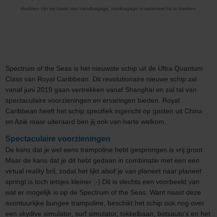
vluchten zijn op basis van handbagage, ruimbagage is optioneel bij te boeken.
Spectrum of the Seas is het nieuwste schip uit de Ultra Quantum
Class van Royal Caribbean. Dit revolutionaire nieuwe schip zal
vanaf juni 2019 gaan vertrekken vanaf Shanghai en zal tal van
spectaculaire voorzieningen en ervaringen bieden. Royal
Caribbean heeft het schip specifiek ingericht op gasten uit China
en Azië maar uiteraard ben jij ook van harte welkom.
Spectaculaire voorzieningen
De kans dat je wel eens trampoline hebt gesprongen is vrij groot.
Maar de kans dat je dit hebt gedaan in combinatie met een een
virtual reality bril, zodat het lijkt alsof je van planeet naar planeet
springt is toch ietsjes kleiner ;-) Dit is slechts een voorbeeld van
wat er mogelijk is op de Spectrum of the Seas. Want naast deze
avontuurlijke bungee trampoline, beschikt het schip ook nog over
een skydive simulator, surf simulator, tokkelbaan, botsauto’s en het