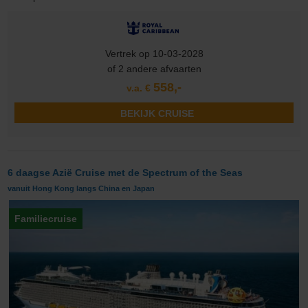
Vertrek op 10-03-2028
of 2 andere afvaarten
558,-
v.a. €
BEKIJK CRUISE
6 daagse Azië Cruise met de Spectrum of the Seas
vanuit Hong Kong langs China en Japan
Familiecruise