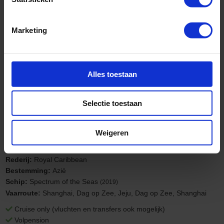
Familiecruise
Marketing
Alles toestaan
Selectie toestaan
Weigeren
Rederij:
Royal Caribbean
Bestemming:
Azië
Schip:
Spectrum of the Seas
(2019)
Vaarroute:
Shanghai, Dag op Zee, Jeju, Dag op Zee, Shanghai
Cruise only (vluchten en transfers ook mogelijk)
Volpension