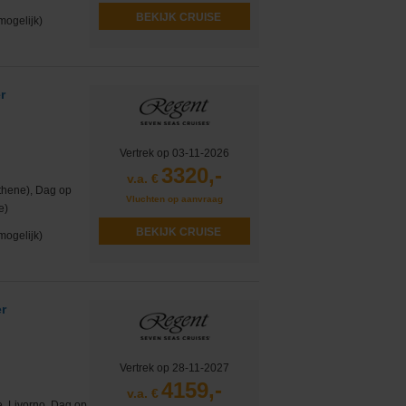
BEKIJK CRUISE
mogelijk)
r
Vertrek op 03-11-2026
3320,-
v.a. €
Athene), Dag op
Vluchten op aanvraag
e)
BEKIJK CRUISE
mogelijk)
r
Vertrek op 28-11-2027
4159,-
v.a. €
e, Livorno, Dag op