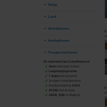
Schip
Land
Vertrekhaven
8
va
Aanleghaven
Terugkomsthaven
De zekerheid van CruiseReizen.nl
Geen
verborgen kosten
Laagsteprijsgarantie
7 dagen
p/w geopend
Je eigen contactpersoon
Klantbeoordeling
9.8/10
8
45.506
vind-ik-leuks
va
ANVR
,
SGR
en
CLIA
lid