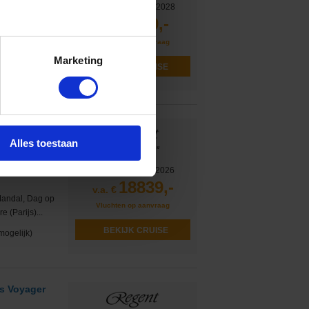
Vertrek op 29-09-2028
4549,-
v.a. €
Cannes, Savona,
Vluchten op aanvraag
e)
Marketing
BEKIJK CRUISE
mogelijk)
Alles toestaan
Vertrek op 11-09-2026
18839,-
v.a. €
Mandal, Dag op
Vluchten op aanvraag
 (Parijs)...
BEKIJK CRUISE
mogelijk)
s Voyager