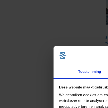
8
va
Toestemming
Deze website maakt gebruik
We gebruiken cookies om cont
8
va
websiteverkeer te analyseren
media, adverteren en analys