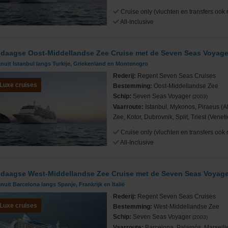
Cruise only (vluchten en transfers ook 
All-Inclusive
 daagse Oost-Middellandse Zee Cruise met de Seven Seas Voyage
Cruises
nuit Istanbul langs Turkije, Griekenland en Montenegro
Rederij:
Regent Seven Seas Cruises
Luxe cruises
Bestemming:
Oost-Middellandse Zee
Schip:
Seven Seas Voyager
(2003)
Vaarroute:
Istanbul, Mykonos, Piraeus (
Zee, Kotor, Dubrovnik, Split, Triest (Veneti
ub
Cruise only (vluchten en transfers ook 
All-Inclusive
 daagse West-Middellandse Zee Cruise met de Seven Seas Voyage
nuit Barcelona langs Spanje, Frankrijk en Italië
Rederij:
Regent Seven Seas Cruises
Luxe cruises
Bestemming:
West-Middellandse Zee
Schip:
Seven Seas Voyager
(2003)
Vaarroute:
Barcelona, Palamós, Marseill