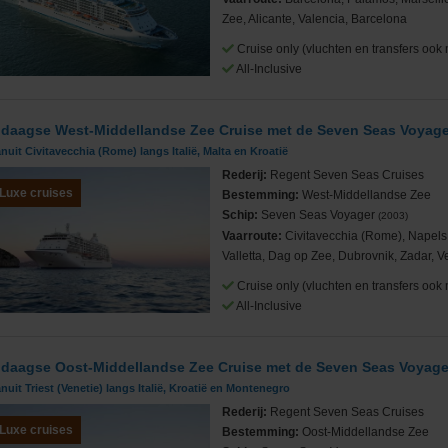
Zee, Alicante, Valencia, Barcelona
Cruise only (vluchten en transfers ook 
All-Inclusive
 daagse West-Middellandse Zee Cruise met de Seven Seas Voyage
nuit Civitavecchia (Rome) langs Italië, Malta en Kroatië
Rederij:
Regent Seven Seas Cruises
Luxe cruises
Bestemming:
West-Middellandse Zee
Schip:
Seven Seas Voyager
(2003)
Vaarroute:
Civitavecchia (Rome), Napels
Valletta, Dag op Zee, Dubrovnik, Zadar, V
Cruise only (vluchten en transfers ook 
All-Inclusive
 daagse Oost-Middellandse Zee Cruise met de Seven Seas Voyage
nuit Triest (Venetie) langs Italië, Kroatië en Montenegro
Rederij:
Regent Seven Seas Cruises
Luxe cruises
Bestemming:
Oost-Middellandse Zee