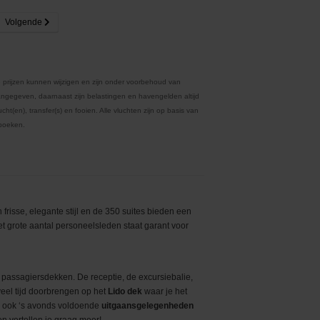
Volgende
 prijzen kunnen wijzigen en zijn onder voorbehoud van
ngegeven, daarnaast zijn belastingen en havengelden altijd
ht(en), transfer(s) en fooien. Alle vluchten zijn op basis van
 boeken.
risse, elegante stijl en de 350 suites bieden een
et grote aantal personeelsleden staat garant voor
9 passagiersdekken. De receptie, de excursiebalie,
veel tijd doorbrengen op het
Lido dek
waar je het
er ook ‘s avonds voldoende
uitgaansgelegenheden