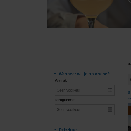
Grand Voyages & Wereldcruises
Cunard Line
Cruises vanuit Nederland
Disney Cruise Line
Familiecruises
Explora Journeys
Luxe cruises
Hapag-Lloyd Cruise
Expeditiecruises
Holland America Lin
8
Nieuwe cruise schepen
Mein Schiff® - TUI C
Wanneer wil je op cruise?
Vertrek
Single cruises
MSC Cruises
8
Norwegian Cruise Li
va
Terugkomst
Oceania Cruises
P&O Cruises
Reisduur