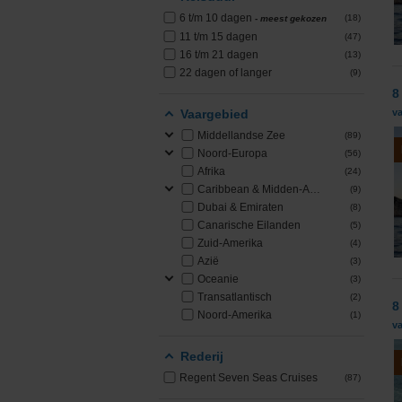
6 t/m 10 dagen
(18)
- meest gekozen
PONANT
11 t/m 15 dagen
(47)
16 t/m 21 dagen
(13)
Princess Cruises
22 dagen of langer
(9)
8
Regent Seven Seas 
Vaargebied
va
Middellandse Zee
(89)
Royal Caribbean
Noord-Europa
(56)
Afrika
(24)
Seabourn
Caribbean & Midden-Amerika
(9)
Dubai & Emiraten
(8)
Canarische Eilanden
(5)
SeaDream Yacht Cl
Zuid-Amerika
(4)
Azië
(3)
Silversea Cruises
Oceanie
(3)
Transatlantisch
(2)
8
Star Clippers
Noord-Amerika
(1)
va
Virgin Voyages
Rederij
Regent Seven Seas Cruises
(87)