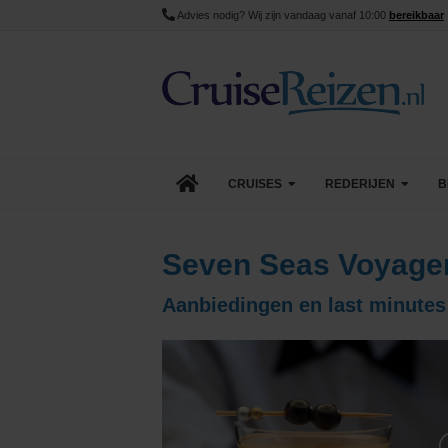
Advies nodig? Wij zijn vandaag vanaf 10:00
bereikbaar
CRUISES
REDERIJEN
B
Lopende cruise acties
AIDA Cruises
Seven Seas Voyager
Aanbiedingen
Azamara
Aanbiedingen en last minutes
Last Minute Cruises
Carnival Cruise Line
Goedkope Cruises
Celebrity Cruises
Minicruises
Costa Cruises