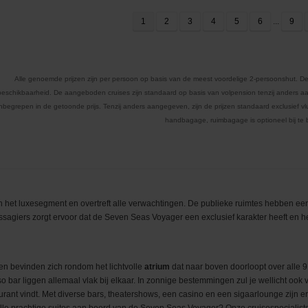
1
2
3
4
5
6
...
9
Alle genoemde prijzen zijn per persoon op basis van de meest voordelige 2-persoonshut. De
beschikbaarheid. De aangeboden cruises zijn standaard op basis van volpension tenzij anders aa
inbegrepen in de getoonde prijs. Tenzij anders aangegeven, zijn de prijzen standaard exclusief vluc
handbagage, ruimbagage is optioneel bij te
et luxesegment en overtreft alle verwachtingen. De publieke ruimtes hebben een f
passagiers zorgt ervoor dat de Seven Seas Voyager een exclusief karakter heeft en h
ten bevinden zich rondom het lichtvolle
atrium
dat naar boven doorloopt over alle 
so bar liggen allemaal vlak bij elkaar. In zonnige bestemmingen zul je wellicht ook 
rant vindt. Met diverse bars, theatershows, een casino en een sigaarlounge zijn 