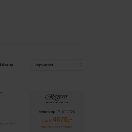
taten op:
r
Vertrek op 17-10-2026
4676,-
v.a. €
Dag op Zee,
Vluchten op aanvraag