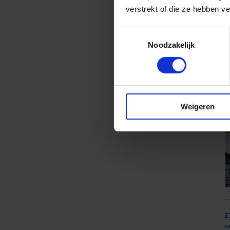
verstrekt of die ze hebben v
Toestemmingsselectie
Noodzakelijk
1
v
Weigeren
2
v