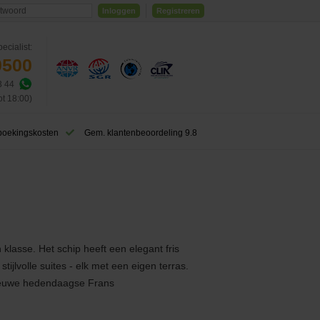
Inloggen
Registreren
ecialist:
0500
3 44
ot 18:00)
boekingskosten
Gem. klantenbeoordeling 9.8
klasse. Het schip heeft een elegant fris
ijlvolle suites - elk met een eigen terras.
 nieuwe hedendaagse Frans