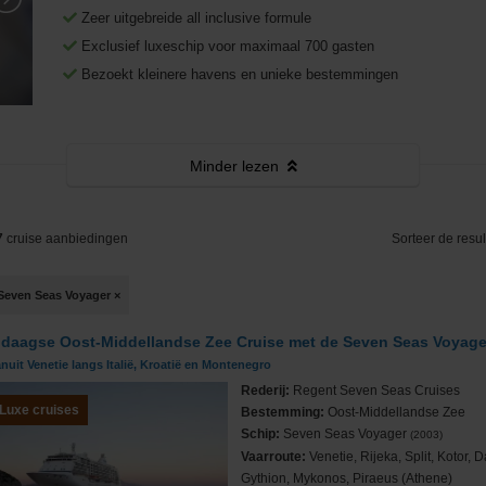
Middellandse Zee
Fooien
West-Middellandse Zee
Zeer uitgebreide all inclusive formule
Exclusief luxeschip voor maximaal 700 gasten
Noord-Amerika
Visum aanvragen
Oost-Middellandse Zee
Westkust VS
Bezoekt kleinere havens en unieke bestemmingen
Noord-Europa
Vacatures
Alaska
Noorse Fjorden
s
Oceanie
Reisinformatie
Hawaii
Noordkaap
Australië & Nieuw Zeeland
Minder
lezen
e
Panamakanaal
Oostzee & Baltische staten
Frans Polynesië
7
cruise aanbiedingen
Sorteer de resul
ruises
Transatlantisch
Britse eilanden
Seven Seas Voyager
×
Wereldcruise & Grand Voyages
Groenland
 daagse Oost-Middellandse Zee Cruise met de Seven Seas Voyage
ne
Zuid-Amerika
IJsland
nuit Venetie langs Italië, Kroatië en Montenegro
Rederij:
Regent Seven Seas Cruises
Luxe cruises
Bestemming:
Oost-Middellandse Zee
Schip:
Seven Seas Voyager
(2003)
Vaarroute:
Venetie, Rijeka, Split, Kotor, 
Gythion, Mykonos, Piraeus (Athene)