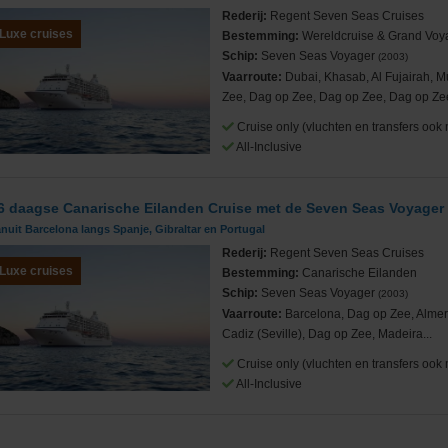
Rederij:
Regent Seven Seas Cruises
Luxe cruises
Bestemming:
Wereldcruise & Grand Vo
Schip:
Seven Seas Voyager
(2003)
Vaarroute:
Dubai, Khasab, Al Fujairah, 
Zee, Dag op Zee, Dag op Zee, Dag op Zee,
Cruise only (vluchten en transfers ook 
All-Inclusive
6 daagse Canarische Eilanden Cruise met de Seven Seas Voyager
nuit Barcelona langs Spanje, Gibraltar en Portugal
Rederij:
Regent Seven Seas Cruises
Luxe cruises
Bestemming:
Canarische Eilanden
Schip:
Seven Seas Voyager
(2003)
Vaarroute:
Barcelona, Dag op Zee, Almeri
Cadiz (Seville), Dag op Zee, Madeira...
Cruise only (vluchten en transfers ook 
All-Inclusive