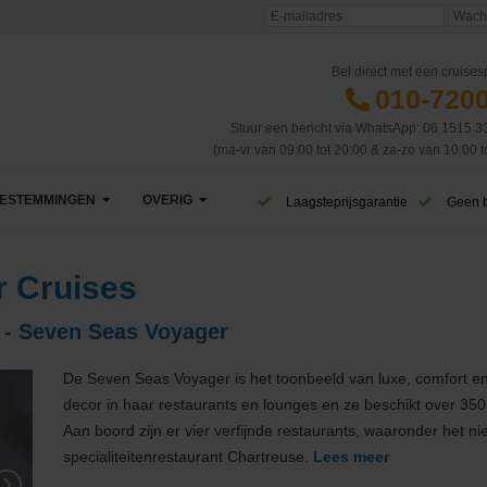
Bel direct met een cruisesp
010-720
Stuur een bericht via WhatsApp: 06 1515 3
(ma-vr van 09:00 tot 20:00 & za-zo van 10:00 t
ESTEMMINGEN
OVERIG
Laagsteprijsgarantie
Geen 
Afrika
VIP Club
 Cruises
Azië
CruiseReizen TV
 - Seven Seas Voyager
Canarische Eilanden
Blog
De Seven Seas Voyager is het toonbeeld van luxe, comfort en 
Caribbean & Midden-Amerika
Eerste cruise
West-Caribbean
decor in haar restaurants en lounges en ze beschikt over 350 st
Aan boord zijn er vier verfijnde restaurants, waaronder het
Dubai & Emiraten
Veelgestelde vragen
Oost-Caribbean
specialiteitenrestaurant Chartreuse.
Lees meer