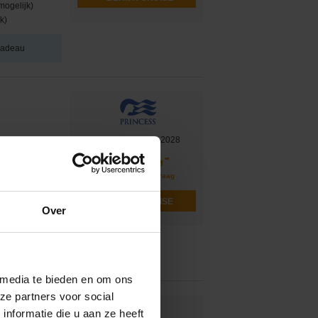
mogelijk)
k)
 cadeau
Vertrek op 30-04-2028
767,-
v.a. €
e, Nagasaki,
Vluchten op aanvraag
Tokyo (Yokohama)
BEKIJK CRUISE
Over
mogelijk)
k)
 cadeau
 media te bieden en om ons
ze partners voor social
nformatie die u aan ze heeft