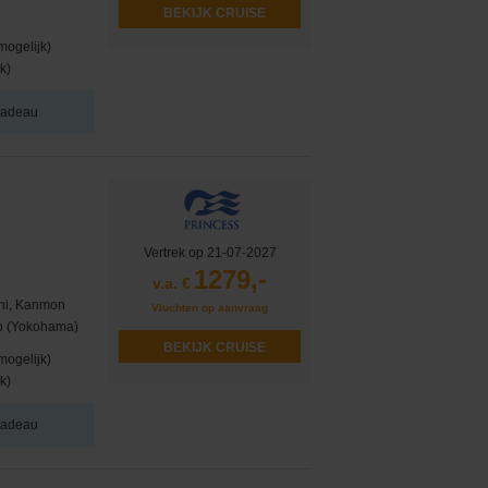
BEKIJK CRUISE
mogelijk)
k)
 cadeau
Vertrek op 21-07-2027
1279,-
v.a. €
chi, Kanmon
Vluchten op aanvraag
yo (Yokohama)
BEKIJK CRUISE
mogelijk)
k)
 cadeau