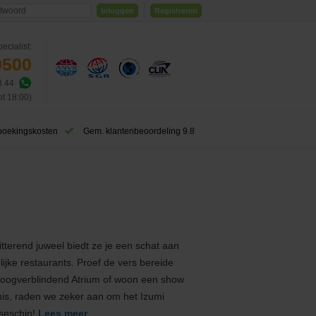
Inloggen
Registreren
ecialist:
0500
3 44
ot 18:00)
boekingskosten
Gem. klantenbeoordeling 9.8
tterend juweel biedt ze je een schat aan
lijke restaurants. Proef de vers bereide
et oogverblindend Atrium of woon een show
enis, raden we zeker aan om het Izumi
iseschip!
Lees meer