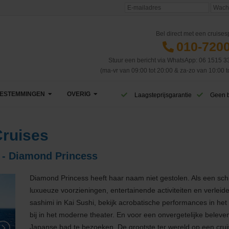
Bel direct met een cruisesp
010-720
Stuur een bericht via WhatsApp: 06 1515 3
(ma-vr van 09:00 tot 20:00 & za-zo van 10:00 t
ESTEMMINGEN
OVERIG
Laagsteprijsgarantie
Geen 
Afrika
VIP Club
ruises
Azië
CruiseReizen TV
 - Diamond Princess
Canarische Eilanden
Blog
Diamond Princess heeft haar naam niet gestolen. Als een schi
Caribbean & Midden-Amerika
Eerste cruise
West-Caribbean
luxueuze voorzieningen, entertainende activiteiten en verleide
sashimi in Kai Sushi, bekijk acrobatische performances in h
Dubai & Emiraten
Veelgestelde vragen
Oost-Caribbean
bij in het moderne theater. En voor een onvergetelijke belev
Japanse bad te bezoeken. De grootste ter wereld op een cru