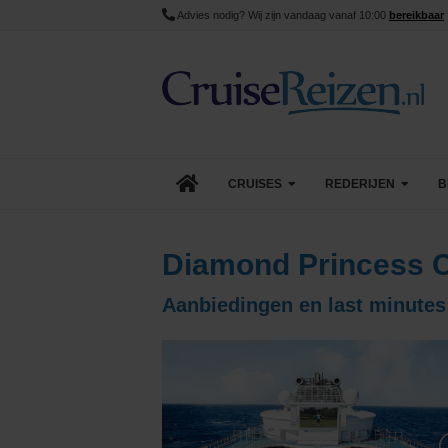
Advies nodig? Wij zijn vandaag vanaf 10:00
bereikbaar
CRUISES
REDERIJEN
B
Lopende cruise acties
AIDA Cruises
Diamond Princess C
Aanbiedingen
Azamara
Aanbiedingen en last minutes
Last Minute Cruises
Carnival Cruise Line
Goedkope Cruises
Celebrity Cruises
Minicruises
Costa Cruises