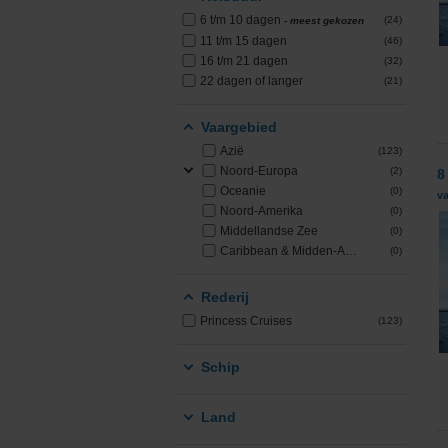
6 t/m 10 dagen
(24)
- meest gekozen
PONANT
11 t/m 15 dagen
(46)
16 t/m 21 dagen
(32)
Princess Cruises
22 dagen of langer
(21)
Regent Seven Seas 
Vaargebied
Azië
(123)
Royal Caribbean
Noord-Europa
(2)
8
Oceanie
(0)
v
Seabourn
Noord-Amerika
(0)
Middellandse Zee
(0)
Caribbean & Midden-Amerika
(0)
SeaDream Yacht Cl
Rederij
Silversea Cruises
Princess Cruises
(123)
Star Clippers
Schip
Virgin Voyages
Land