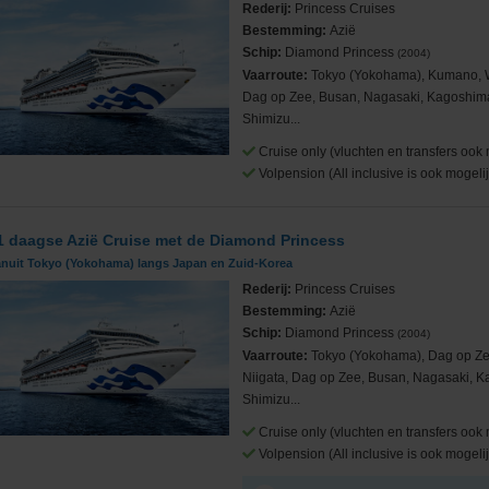
Rederij:
Princess Cruises
Bestemming:
Azië
Schip:
Diamond Princess
(2004)
Vaarroute:
Tokyo (Yokohama), Kumano, 
Dag op Zee, Busan, Nagasaki, Kagoshim
Shimizu...
Cruise only (vluchten en transfers ook 
Volpension (All inclusive is ook mogelij
1 daagse Azië Cruise met de Diamond Princess
anuit Tokyo (Yokohama) langs Japan en Zuid-Korea
Rederij:
Princess Cruises
Bestemming:
Azië
Schip:
Diamond Princess
(2004)
Vaarroute:
Tokyo (Yokohama), Dag op Ze
Niigata, Dag op Zee, Busan, Nagasaki, K
Shimizu...
Cruise only (vluchten en transfers ook 
Volpension (All inclusive is ook mogelij