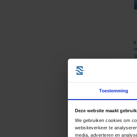
8
v
Toestemming
Deze website maakt gebruik
We gebruiken cookies om cont
websiteverkeer te analyseren
8
media, adverteren en analys
v