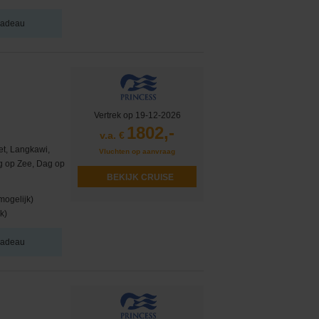
 cadeau
Vertrek op 19-12-2026
1802,-
v.a. €
et, Langkawi,
Vluchten op aanvraag
g op Zee, Dag op
BEKIJK CRUISE
mogelijk)
k)
 cadeau