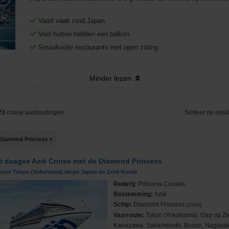
Middellandse Zee
Fooien
West-Middellandse Zee
Vaart vaak rond Japan
Noord-Amerika
Visum aanvragen
Oost-Middellandse Zee
Westkust VS
Veel hutten hebben een balkon
Smaakvolle restaurants met open zitting
Noord-Europa
Vacatures
Alaska
Noorse Fjorden
s
Oceanie
Reisinformatie
Hawaii
Noordkaap
Australië & Nieuw Zeeland
Minder
lezen
e
Panamakanaal
Oostzee & Baltische staten
Frans Polynesië
23
cruise aanbiedingen
Sorteer de resul
ruises
Transatlantisch
Britse eilanden
Diamond Princess
×
Wereldcruise & Grand Voyages
Groenland
5 daagse Azië Cruise met de Diamond Princess
ne
Zuid-Amerika
IJsland
anuit Tokyo (Yokohama) langs Japan en Zuid-Korea
Rederij:
Princess Cruises
Bestemming:
Azië
Schip:
Diamond Princess
(2004)
Vaarroute:
Tokyo (Yokohama), Dag op Ze
Kanazawa, Sakaiminato, Busan, Nagasak