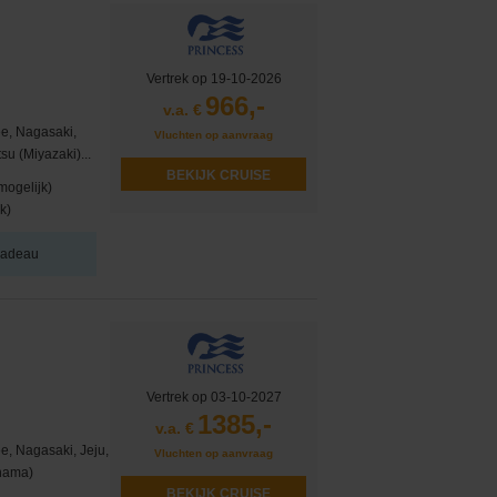
Vertrek op 19-10-2026
966,-
v.a. €
e, Nagasaki,
Vluchten op aanvraag
u (Miyazaki)...
BEKIJK CRUISE
mogelijk)
k)
 cadeau
Vertrek op 03-10-2027
1385,-
v.a. €
, Nagasaki, Jeju,
Vluchten op aanvraag
ohama)
BEKIJK CRUISE