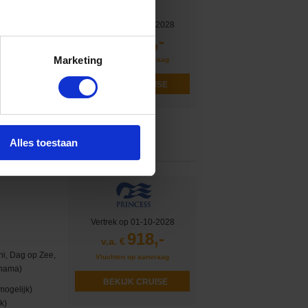
Vertrek op 20-07-2028
868,-
v.a. €
chi, Kanmon
Marketing
Vluchten op aanvraag
okyo (Yokohama)
BEKIJK CRUISE
mogelijk)
k)
 cadeau
Alles toestaan
Vertrek op 01-10-2028
918,-
v.a. €
hi, Dag op Zee,
Vluchten op aanvraag
ohama)
BEKIJK CRUISE
mogelijk)
k)