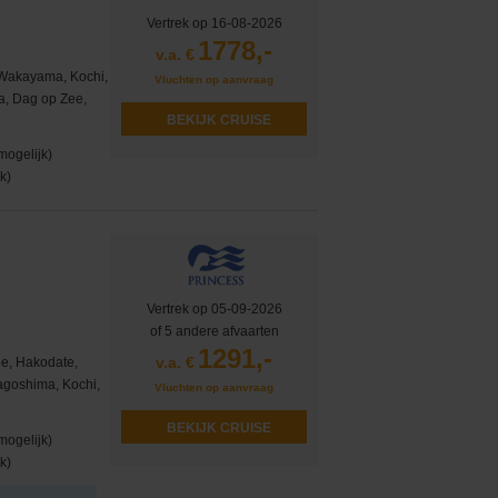
Vertrek op 16-08-2026
1778,-
v.a. €
Wakayama, Kochi,
Vluchten op aanvraag
a, Dag op Zee,
BEKIJK CRUISE
mogelijk)
k)
Vertrek op 05-09-2026
of 5 andere afvaarten
1291,-
v.a. €
e, Hakodate,
agoshima, Kochi,
Vluchten op aanvraag
BEKIJK CRUISE
mogelijk)
k)