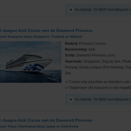
★
Nu tijdelijk: Tot $600 boordtegoed
5 daagse Azië Cruise met de Diamond Princess
nuit Singapore langs Singapore, Thailand en Maleisië
Rederij:
Princess Cruises
Bestemming:
Azië
Schip:
Diamond Princess
(2004)
Vaarroute:
Singapore, Dag op Zee, Phuk
Penang, Kuala Lumpur (Port Kelang), Da
Zee...
Cruise only (vluchten en transfers ook 
Volpension (All inclusive is ook mogelij
★
Nu tijdelijk: Tot $600 boordtegoed
1 daagse Azië Cruise met de Diamond Princess
anuit Tokyo (Yokohama) langs Japan en Zuid-Korea