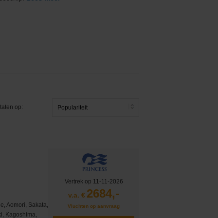
taten op:
Vertrek op 11-11-2026
2684,-
v.a. €
e, Aomori, Sakata,
Vluchten op aanvraag
i, Kagoshima,