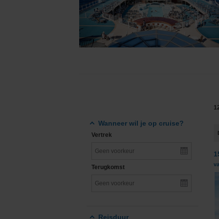
Grand Voyages & Wereldcruises
Cunard Line
Cruises vanuit Nederland
Disney Cruise Line
Familiecruises
Explora Journeys
Luxe cruises
Hapag-Lloyd Cruise
Expeditiecruises
Holland America Lin
1
Nieuwe cruise schepen
Mein Schiff® - TUI C
Wanneer wil je op cruise?
Vertrek
Single cruises
MSC Cruises
1
Norwegian Cruise Li
v
Terugkomst
Oceania Cruises
P&O Cruises
Reisduur