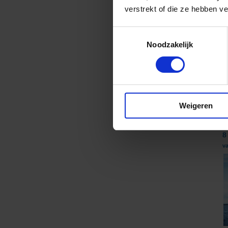
verstrekt of die ze hebben v
Toestemmingsselectie
Noodzakelijk
Weigeren
8
v