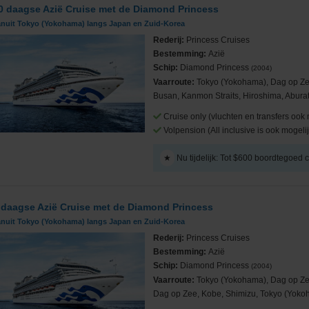
0 daagse Azië Cruise met de Diamond Princess
anuit Tokyo (Yokohama) langs Japan en Zuid-Korea
Rederij:
Princess Cruises
Bestemming:
Azië
Schip:
Diamond Princess
(2004)
Vaarroute:
Tokyo (Yokohama), Dag op Ze
Busan, Kanmon Straits, Hiroshima, Aburats
Cruise only (vluchten en transfers ook 
Volpension (All inclusive is ook mogelij
★
Nu tijdelijk: Tot $600 boordtegoed
 daagse Azië Cruise met de Diamond Princess
anuit Tokyo (Yokohama) langs Japan en Zuid-Korea
Rederij:
Princess Cruises
Bestemming:
Azië
Schip:
Diamond Princess
(2004)
Vaarroute:
Tokyo (Yokohama), Dag op Zee
Dag op Zee, Kobe, Shimizu, Tokyo (Yok