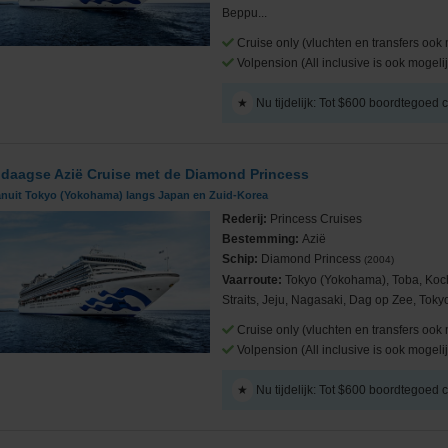
Beppu...
Cruise only (vluchten en transfers ook 
Volpension (All inclusive is ook mogelij
★
Nu tijdelijk: Tot $600 boordtegoed
Cruises
 daagse Azië Cruise met de Diamond Princess
anuit Tokyo (Yokohama) langs Japan en Zuid-Korea
Rederij:
Princess Cruises
Bestemming:
Azië
ub
Schip:
Diamond Princess
(2004)
Vaarroute:
Tokyo (Yokohama), Toba, Ko
Straits, Jeju, Nagasaki, Dag op Zee, Tok
Cruise only (vluchten en transfers ook 
Volpension (All inclusive is ook mogelij
★
Nu tijdelijk: Tot $600 boordtegoed