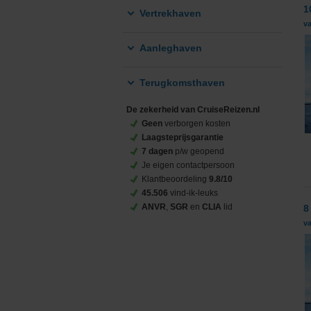
1
Vertrekhaven
v
Aanleghaven
Terugkomsthaven
De zekerheid van CruiseReizen.nl
Geen
verborgen kosten
Laagsteprijsgarantie
7 dagen
p/w geopend
Je eigen contactpersoon
Klantbeoordeling
9.8/10
45.506
vind-ik-leuks
ANVR
,
SGR
en
CLIA
lid
8
v