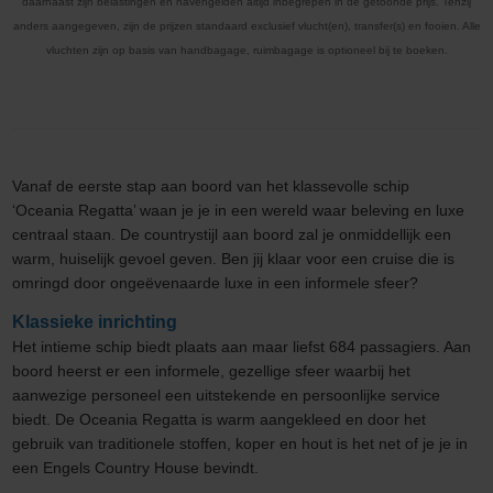
daarnaast zijn belastingen en havengelden altijd inbegrepen in de getoonde prijs. Tenzij
anders aangegeven, zijn de prijzen standaard exclusief vlucht(en), transfer(s) en fooien. Alle
vluchten zijn op basis van handbagage, ruimbagage is optioneel bij te boeken.
Vanaf de eerste stap aan boord van het klassevolle schip
‘Oceania Regatta’ waan je je in een wereld waar beleving en luxe
centraal staan. De countrystijl aan boord zal je onmiddellijk een
warm, huiselijk gevoel geven. Ben jij klaar voor een cruise die is
omringd door ongeëvenaarde luxe in een informele sfeer?
Klassieke inrichting
Het intieme schip biedt plaats aan maar liefst 684 passagiers. Aan
boord heerst er een informele, gezellige sfeer waarbij het
aanwezige personeel een uitstekende en persoonlijke service
biedt. De Oceania Regatta is warm aangekleed en door het
gebruik van traditionele stoffen, koper en hout is het net of je je in
een Engels Country House bevindt.