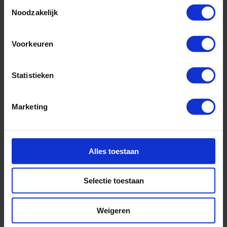
Martinis
Toestemmingsselectie
Noodzakelijk
Waves Bar
Horizons
Lounge
Voorkeuren
Statistieken
Marketing
Alles toestaan
Selectie toestaan
Weigeren
Deze koffiebar is de ideale plek voor koffieliefhebbers om te