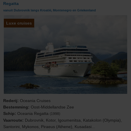
Regatta
vanuit Dubrovnik langs Kroatië, Montenegro en Griekenland
Luxe cruises
Rederij:
Oceania Cruises
Bestemming:
Oost-Middellandse Zee
Schip:
Oceania Regatta
(1998)
Vaarroute:
Dubrovnik, Kotor, Igoumenitsa, Katakolon (Olympia),
Santorini, Mykonos, Piraeus (Athene), Kusadasi...