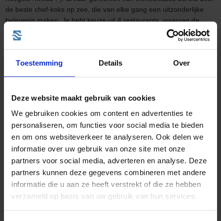
de beste chef-koks op zee, die van elke gang een uitzonderlijke
belevenis maken. Je hebt keuze uit 4 restaurants, waarvan de
‘Grand Dining Room’ het hoofdrestaurant is. Verder beschikt het
schip over twee specialiteitenrestaurants waar je geheel zonder
toeslag kunt dineren. De Toscana biedt je authentieke Italiaanse
Toestemming
Details
Over
gerechten aan terwijl de Polo Grill geraffineerde vlees- en
visgerechten serveert.
Deze website maakt gebruik van cookies
We gebruiken cookies om content en advertenties te
personaliseren, om functies voor social media te bieden
en om ons websiteverkeer te analyseren. Ook delen we
Entertainment
informatie over uw gebruik van onze site met onze
partners voor social media, adverteren en analyse. Deze
partners kunnen deze gegevens combineren met andere
BARS
informatie die u aan ze heeft verstrekt of die ze hebben
verzameld op basis van uw gebruik van hun services.
Baristas