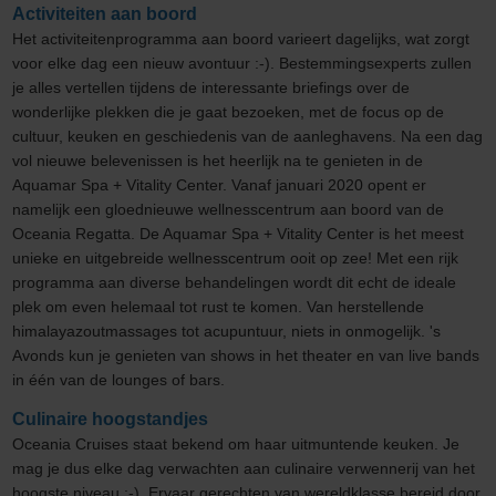
Activiteiten aan boord
Het activiteitenprogramma aan boord varieert dagelijks, wat zorgt
voor elke dag een nieuw avontuur :-). Bestemmingsexperts zullen
je alles vertellen tijdens de interessante briefings over de
wonderlijke plekken die je gaat bezoeken, met de focus op de
cultuur, keuken en geschiedenis van de aanleghavens. Na een dag
vol nieuwe belevenissen is het heerlijk na te genieten in de
Aquamar Spa + Vitality Center. Vanaf januari 2020 opent er
namelijk een gloednieuwe wellnesscentrum aan boord van de
Oceania Regatta. De Aquamar Spa + Vitality Center is het meest
unieke en uitgebreide wellnesscentrum ooit op zee! Met een rijk
programma aan diverse behandelingen wordt dit echt de ideale
plek om even helemaal tot rust te komen. Van herstellende
himalayazoutmassages tot acupuntuur, niets in onmogelijk. 's
Avonds kun je genieten van shows in het theater en van live bands
in één van de lounges of bars.
Culinaire hoogstandjes
Oceania Cruises staat bekend om haar uitmuntende keuken. Je
mag je dus elke dag verwachten aan culinaire verwennerij van het
hoogste niveau ;-). Ervaar gerechten van wereldklasse bereid door