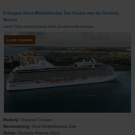
8 daagse Oost-Middellandse Zee Cruise met de Oceania
Marina
vanuit Triest (Venetie) langs Italië, Kroatië en Montenegro
Luxe cruises
Rederij:
Oceania Cruises
Bestemming:
Oost-Middellandse Zee
Schip:
Oceania Marina
(2011)