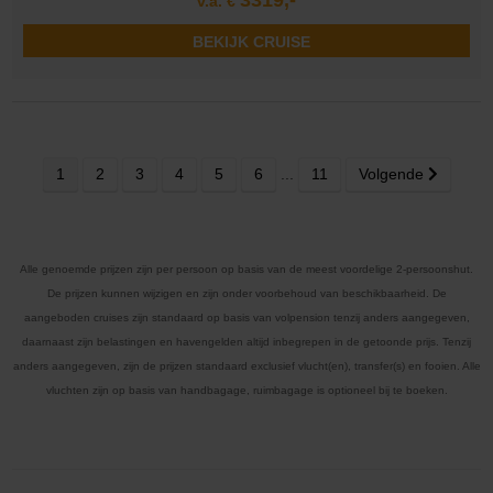
v.a. €
BEKIJK CRUISE
1
2
3
4
5
6
...
11
Volgende
Alle genoemde prijzen zijn per persoon op basis van de meest voordelige 2-persoonshut.
De prijzen kunnen wijzigen en zijn onder voorbehoud van beschikbaarheid. De
aangeboden cruises zijn standaard op basis van volpension tenzij anders aangegeven,
daarnaast zijn belastingen en havengelden altijd inbegrepen in de getoonde prijs. Tenzij
anders aangegeven, zijn de prijzen standaard exclusief vlucht(en), transfer(s) en fooien. Alle
vluchten zijn op basis van handbagage, ruimbagage is optioneel bij te boeken.