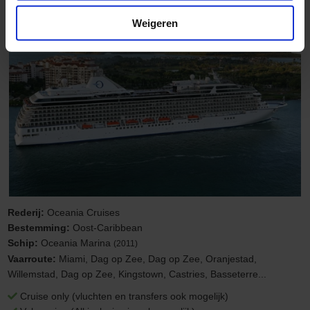
Weigeren
Luxe cruises
Rederij:
Oceania Cruises
Bestemming:
Oost-Caribbean
Schip:
Oceania Marina
(2011)
Vaarroute:
Miami, Dag op Zee, Dag op Zee, Oranjestad,
Willemstad, Dag op Zee, Kingstown, Castries, Basseterre...
Cruise only (vluchten en transfers ook mogelijk)