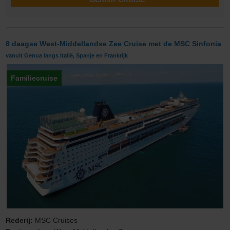
8 daagse West-Middellandse Zee Cruise met de MSC Sinfonia
vanuit Genua langs Italië, Spanje en Frankrijk
Familiecruise
Rederij:
MSC Cruises