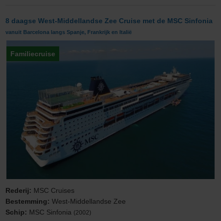
8 daagse West-Middellandse Zee Cruise met de MSC Sinfonia
vanuit Barcelona langs Spanje, Frankrijk en Italië
Familiecruise
Rederij:
MSC Cruises
Bestemming:
West-Middellandse Zee
Schip:
MSC Sinfonia
(2002)