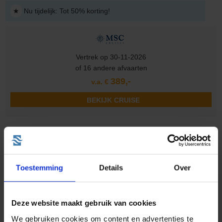
★
Nu tijdelijk: Tot 50% korting!
Vertrek op 30-11-2026
of 16 andere afvaarten
389,-
v.a. €
BEKIJK CRUISE
8 daagse West-Middellandse Zee Cruise met de MSC Sinfonia
vanuit Genua langs Italië, Spanje en Frankrijk
Toestemming
Details
Over
Familiecruise
Deze website maakt gebruik van cookies
We gebruiken cookies om content en advertenties te