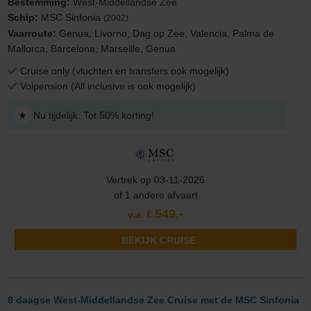
Bestemming:
West-Middellandse Zee
Schip:
MSC Sinfonia
(2002)
Vaarroute:
Genua, Livorno, Dag op Zee, Valencia, Palma de
Mallorca, Barcelona, Marseille, Genua
Cruise only (vluchten en transfers ook mogelijk)
Volpension (All inclusive is ook mogelijk)
★
Nu tijdelijk: Tot 50% korting!
Vertrek op 03-11-2026
of 1 andere afvaart
549,-
v.a. €
BEKIJK CRUISE
8 daagse West-Middellandse Zee Cruise met de MSC Sinfonia