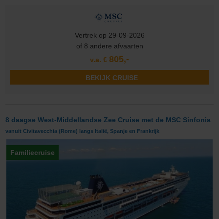
Vertrek op 29-09-2026
of 8 andere afvaarten
805,-
v.a. €
BEKIJK CRUISE
8 daagse West-Middellandse Zee Cruise met de MSC Sinfonia
vanuit Civitavecchia (Rome) langs Italië, Spanje en Frankrijk
Familiecruise