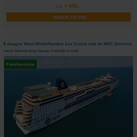
409,-
v.a. €
BEKIJK CRUISE
8 daagse West-Middellandse Zee Cruise met de MSC Sinfonia
vanuit Valencia langs Spanje, Frankrijk en Italië
Familiecruise