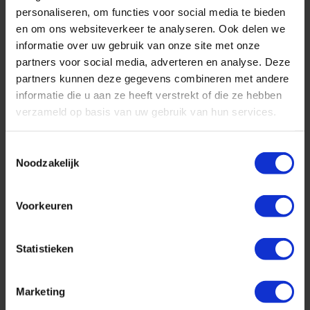
personaliseren, om functies voor social media te bieden
en om ons websiteverkeer te analyseren. Ook delen we
informatie over uw gebruik van onze site met onze
partners voor social media, adverteren en analyse. Deze
partners kunnen deze gegevens combineren met andere
informatie die u aan ze heeft verstrekt of die ze hebben
verzameld op basis van uw gebruik van hun services.
Rederij:
MSC Cruises
Bestemming:
West-Middellandse Zee
Toestemmingsselectie
Schip:
MSC Sinfonia
(2002)
Noodzakelijk
Vaarroute:
Genua, Livorno, Civitavecchia (Rome), Dag op Zee,
Valencia, Barcelona, Marseille, Genua
Voorkeuren
Cruise only (vluchten en transfers ook mogelijk)
Volpension (All inclusive is ook mogelijk)
Statistieken
★
Nu tijdelijk: Tot 50% korting!
Marketing