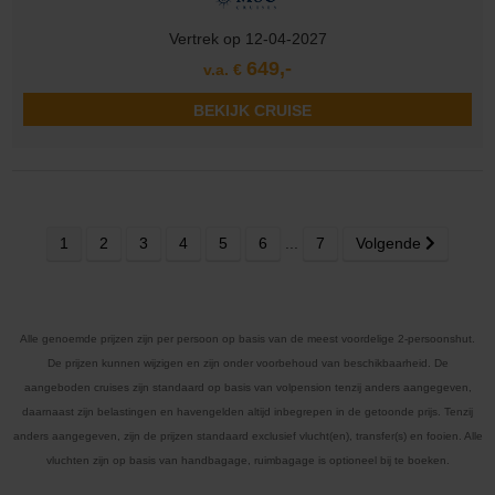
Vertrek op 12-04-2027
649,-
v.a. €
BEKIJK CRUISE
1
2
3
4
5
6
...
7
Volgende
Alle genoemde prijzen zijn per persoon op basis van de meest voordelige 2-persoonshut.
De prijzen kunnen wijzigen en zijn onder voorbehoud van beschikbaarheid. De
aangeboden cruises zijn standaard op basis van volpension tenzij anders aangegeven,
daarnaast zijn belastingen en havengelden altijd inbegrepen in de getoonde prijs. Tenzij
anders aangegeven, zijn de prijzen standaard exclusief vlucht(en), transfer(s) en fooien. Alle
vluchten zijn op basis van handbagage, ruimbagage is optioneel bij te boeken.