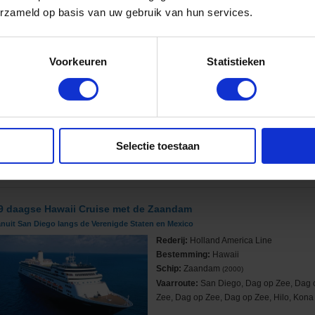
erzameld op basis van uw gebruik van hun services.
1 daagse Panamakanaal Cruise met de Zaandam
anuit Fort Lauderdale langs de Verenigde Staten, Kaaimaneilanden en Panama
Voorkeuren
Statistieken
Rederij:
Holland America Line
Bestemming:
Panamakanaal
Schip:
Zaandam
(2000)
Vaarroute:
Fort Lauderdale, Dag op Zee
Dag op Zee, Panama Canal Transit...
Selectie toestaan
Cruise only (vluchten en transfers ook 
Volpension (All inclusive is ook mogelij
9 daagse Hawaii Cruise met de Zaandam
nuit San Diego langs de Verenigde Staten en Mexico
Rederij:
Holland America Line
Bestemming:
Hawaii
Schip:
Zaandam
(2000)
Vaarroute:
San Diego, Dag op Zee, Dag 
Zee, Dag op Zee, Dag op Zee, Hilo, Kona