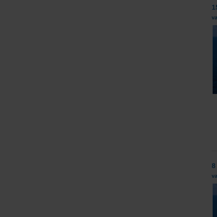
1
v
8
v