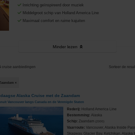
Middellandse Zee
Fooien
West-Middellandse Zee
Inrichting geïnspireerd door muziek
Middelgroot schip van Holland America Line
Noord-Amerika
Visum aanvragen
Oost-Middellandse Zee
Westkust VS
Maximaal comfort en ruime kajuiten
Noord-Europa
Vacatures
Alaska
Noorse Fjorden
s
Oceanie
Reisinformatie
Hawaii
Noordkaap
Australië & Nieuw Zeeland
Minder
lezen
e
Panamakanaal
Oostzee & Baltische staten
Frans Polynesië
5
cruise aanbiedingen
Sorteer de resul
ruises
Transatlantisch
Britse eilanden
Zaandam
×
Wereldcruise & Grand Voyages
Groenland
 daagse Alaska Cruise met de Zaandam
ne
Zuid-Amerika
IJsland
anuit Vancouver langs Canada en de Verenigde Staten
Rederij:
Holland America Line
Bestemming:
Alaska
Schip:
Zaandam
(2000)
Vaarroute:
Vancouver, Alaska Inside Pas
Skagway, Glacier Bay, Ketchikan, Alaska 