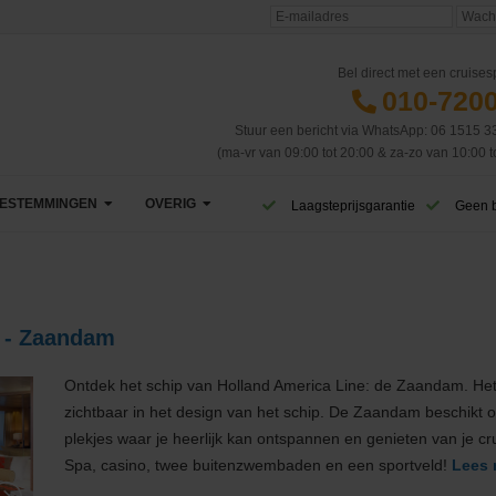
Bel direct met een cruisesp
010-720
Stuur een bericht via WhatsApp: 06 1515 3
(ma-vr van 09:00 tot 20:00 & za-zo van 10:00 t
ESTEMMINGEN
OVERIG
Laagsteprijsgarantie
Geen 
Afrika
VIP Club
Azië
CruiseReizen TV
s - Zaandam
Canarische Eilanden
Blog
Ontdek het schip van Holland America Line: de Zaandam. Het s
Caribbean & Midden-Amerika
Eerste cruise
West-Caribbean
zichtbaar in het design van het schip. De Zaandam beschikt ov
plekjes waar je heerlijk kan ontspannen en genieten van je c
Dubai & Emiraten
Veelgestelde vragen
Oost-Caribbean
Spa, casino, twee buitenzwembaden en een sportveld!
Lees 