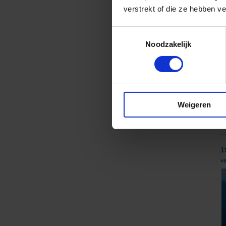
verstrekt of die ze hebben v
7
Toestemmingsselectie
v
Noodzakelijk
Weigeren
1
va