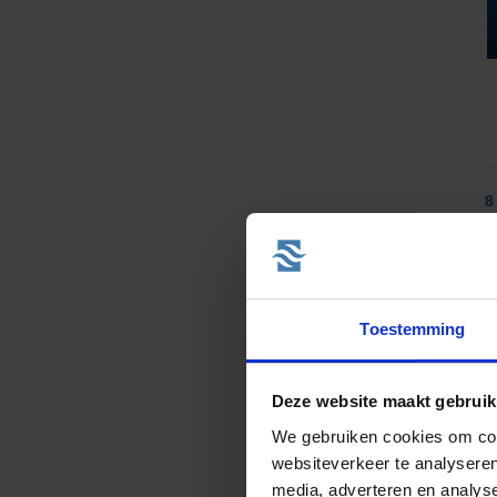
8
va
Toestemming
Deze website maakt gebruik
We gebruiken cookies om cont
websiteverkeer te analyseren
media, adverteren en analys