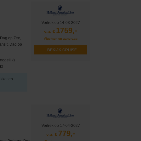
Vertrek op 14-03-2027
1759,-
v.a. €
 Dag op Zee,
Vluchten op aanvraag
nsit, Dag op
BEKIJK CRUISE
mogelijk)
k)
akket en
Vertrek op 17-04-2027
779,-
v.a. €