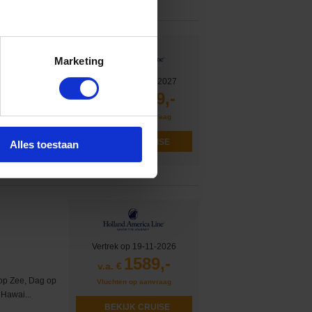
Marketing
Vertrek op 03-01-2027
13399,-
v.a. €
, Grand Cayman,
Vluchten op aanvraag
BEKIJK CRUISE
Alles toestaan
mogelijk)
k)
Vertrek op 19-11-2026
1589,-
v.a. €
op Zee, Dag op
Vluchten op aanvraag
 Hawai...
BEKIJK CRUISE