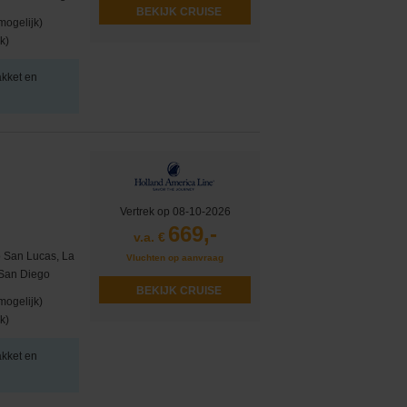
BEKIJK CRUISE
mogelijk)
k)
akket en
Vertrek op 08-10-2026
669,-
v.a. €
 San Lucas, La
Vluchten op aanvraag
 San Diego
BEKIJK CRUISE
mogelijk)
k)
akket en