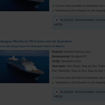
Cruise only (vluchten en transfers ook 
Volpension (All inclusive is ook mogelij
★
Nu tijdelijk: Drankenpakket, dinerp
MEER
Cruises
 daagse Westkust VS Cruise met de Zaandam
nuit San Diego langs de Verenigde Staten en Mexico
Rederij:
Holland America Line
Bestemming:
Westkust VS
ub
Schip:
Zaandam
(2000)
Vaarroute:
San Diego, Dag op Zee, Cabo
Paz, Mazatlan, Dag op Zee, Dag op Zee,
Cruise only (vluchten en transfers ook 
Volpension (All inclusive is ook mogelij
★
Nu tijdelijk: Drankenpakket, dinerp
MEER