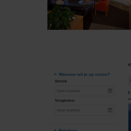
Grand Voyages & Wereldcruises
Cunard Line
Cruises vanuit Nederland
Disney Cruise Line
Familiecruises
Explora Journeys
Luxe cruises
Hapag-Lloyd Cruise
Expeditiecruises
Holland America Lin
4
Nieuwe cruise schepen
Mein Schiff® - TUI C
Wanneer wil je op cruise?
Vertrek
Single cruises
MSC Cruises
8
Norwegian Cruise Li
v
Terugkomst
Oceania Cruises
P&O Cruises
Reisduur