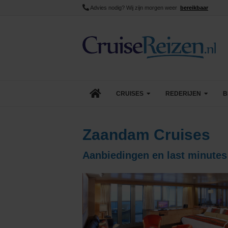
Advies nodig? Wij zijn morgen weer
bereikbaar
CRUISES
REDERIJEN
B
Lopende cruise acties
AIDA Cruises
Zaandam Cruises
Aanbiedingen
Azamara
Aanbiedingen en last minute
Last Minute Cruises
Carnival Cruise Line
Goedkope Cruises
Celebrity Cruises
Minicruises
Costa Cruises