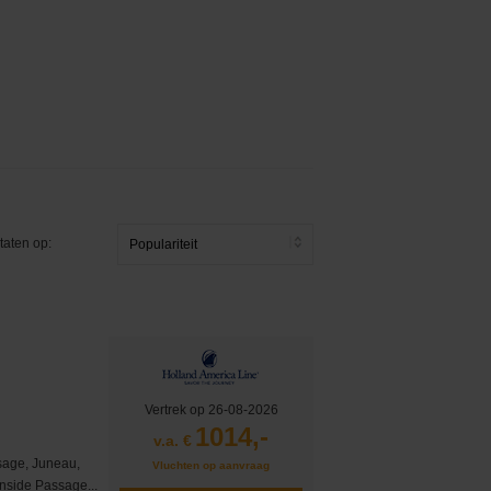
taten op:
Vertrek op 26-08-2026
1014,-
v.a. €
sage, Juneau,
Vluchten op aanvraag
Inside Passage...