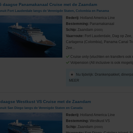
5 daagse Panamakanaal Cruise met de Zaandam
anuit Fort Lauderdale langs de Verenigde Staten, Colombia en Panama
Rederij:
Holland America Line
Bestemming:
Panamakanaal
Schip:
Zaandam
(2000)
Vaarroute:
Fort Lauderdale, Dag op Zee,
Cartagena (Colombia), Panama Canal Tra
Zee...
Cruise only (vluchten en transfers ook 
Volpension (All inclusive is ook mogelij
★
Nu tijdelijk: Drankenpakket, dinerp
MEER
 daagse Westkust VS Cruise met de Zaandam
anuit San Diego langs de Verenigde Staten en Canada
Rederij:
Holland America Line
Bestemming:
Westkust VS
Schip:
Zaandam
(2000)