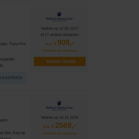
Vertrek op 12-05-2027
of 17 andere afvaarten
909,-
v.a. €
sage, Tracy Arm
Vluchten op aanvraag
mogelijk)
BEKIJK CRUISE
k)
et 6 EXTRA'S!
Vertrek op 19-11-2026
yages
2569,-
v.a. €
op Zee, Dag op
Vluchten op aanvraag