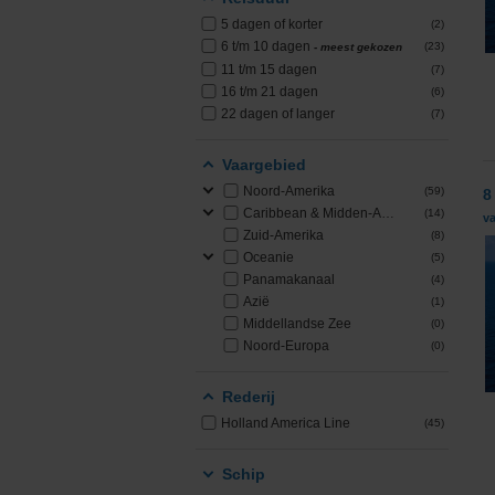
5 dagen of korter
(2)
PONANT
6 t/m 10 dagen
(23)
- meest gekozen
11 t/m 15 dagen
(7)
Princess Cruises
16 t/m 21 dagen
(6)
22 dagen of langer
(7)
Regent Seven Seas 
Vaargebied
Royal Caribbean
Noord-Amerika
(59)
8
Caribbean & Midden-Amerika
(14)
va
Seabourn
Zuid-Amerika
(8)
Oceanie
(5)
Panamakanaal
(4)
SeaDream Yacht Cl
Azië
(1)
Middellandse Zee
(0)
Silversea Cruises
Noord-Europa
(0)
Star Clippers
Rederij
Holland America Line
(45)
Virgin Voyages
Schip