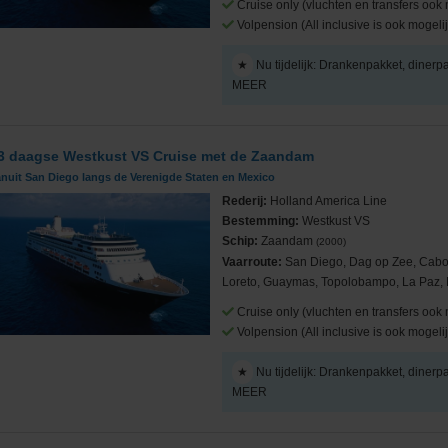
Cruise only (vluchten en transfers ook 
Volpension (All inclusive is ook mogelij
★
Nu tijdelijk: Drankenpakket, dinerp
MEER
3 daagse Westkust VS Cruise met de Zaandam
nuit San Diego langs de Verenigde Staten en Mexico
Rederij:
Holland America Line
Bestemming:
Westkust VS
Schip:
Zaandam
(2000)
Vaarroute:
San Diego, Dag op Zee, Cabo
Loreto, Guaymas, Topolobampo, La Paz, M
Cruise only (vluchten en transfers ook 
Volpension (All inclusive is ook mogelij
★
Nu tijdelijk: Drankenpakket, dinerp
MEER