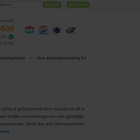
Inloggen
Registreren
ecialist:
0500
3 44
ot 18:00)
boekingskosten
Gem. klantenbeoordeling 9.8
chip is geïnspireerd door muziek en dit is
er talrijke voorzieningen en vele gezellige
ruisevakantie. Denk aan een fitnesscentrum,
meer