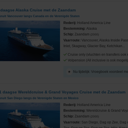
 daagse Alaska Cruise met de Zaandam
anuit Vancouver langs Canada en de Verenigde Staten
Rederij:
Holland America Line
Bestemming:
Alaska
Schip:
Zaandam
(2000)
Vaarroute:
Vancouver, Alaska Inside Pas
Inlet, Skagway, Glacier Bay, Ketchikan...
Cruise only (vluchten en transfers ook 
Volpension (All inclusive is ook mogelij
★
Nu tijdelijk: Vroegboek voordeel m
1 daagse Wereldcruise & Grand Voyages Cruise met de Zaandam
nuit San Diego langs de Verenigde Staten en Mexico
Rederij:
Holland America Line
Bestemming:
Wereldcruise & Grand Vo
Schip:
Zaandam
(2000)
Vaarroute:
San Diego, Dag op Zee, Dag 