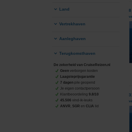
Land
8
v
Vertrekhaven
Aanleghaven
Terugkomsthaven
De zekerheid van CruiseReizen.nl
Geen
verborgen kosten
Laagsteprijsgarantie
7 dagen
p/w geopend
Je eigen contactpersoon
Klantbeoordeling
9.8/10
3
45.506
vind-ik-leuks
va
ANVR
,
SGR
en
CLIA
lid