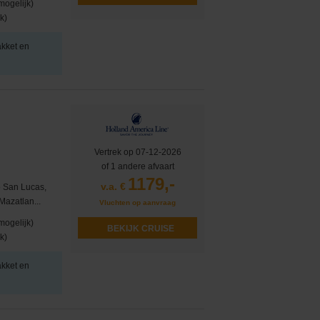
mogelijk)
k)
akket en
Vertrek op 07-12-2026
of 1 andere afvaart
1179,-
v.a. €
 San Lucas,
azatlan...
Vluchten op aanvraag
mogelijk)
BEKIJK CRUISE
k)
akket en