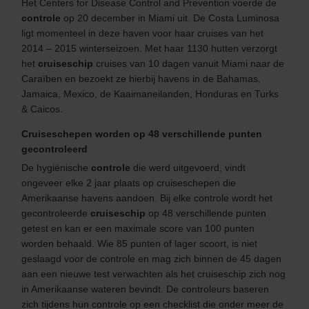
Het Centers for Disease Control and Prevention voerde de
controle
op 20 december in Miami uit. De Costa Luminosa
ligt momenteel in deze haven voor haar cruises van het
2014 – 2015 winterseizoen. Met haar 1130 hutten verzorgt
het
cruiseschip
cruises van 10 dagen vanuit Miami naar de
Caraïben en bezoekt ze hierbij havens in de Bahamas,
Jamaica, Mexico, de Kaaimaneilanden, Honduras en Turks
& Caicos.
Cruiseschepen worden op 48 verschillende punten
gecontroleerd
De hygiënische
controle
die werd uitgevoerd, vindt
ongeveer elke 2 jaar plaats op cruiseschepen die
Amerikaanse havens aandoen. Bij elke controle wordt het
gecontroleerde
cruiseschip
op 48 verschillende punten
getest en kan er een maximale score van 100 punten
worden behaald. Wie 85 punten of lager scoort, is niet
geslaagd voor de controle en mag zich binnen de 45 dagen
aan een nieuwe test verwachten als het cruiseschip zich nog
in Amerikaanse wateren bevindt. De controleurs baseren
zich tijdens hun controle op een checklist die onder meer de