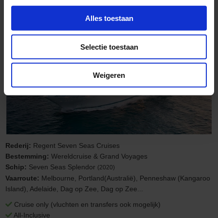
Seven Seas Splendor
vanuit Melbourne langs Australië, Indonesië en Singapore
Alles toestaan
Luxe cruises
Selectie toestaan
Weigeren
Rederij:
Regent Seven Seas Cruises
Bestemming:
Wereldcruise & Grand Voyages
Schip:
Seven Seas Splendor
(2020)
Vaarroute:
Melbourne, Portland(Australië), Penneshaw (Kangaroo
Island), Adelaide, Dag op Zee, Dag op Zee...
Cruise only (vluchten en transfers ook mogelijk)
All-Inclusive