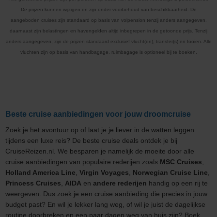
De prijzen kunnen wijzigen en zijn onder voorbehoud van beschikbaarheid. De
aangeboden cruises zijn standaard op basis van volpension tenzij anders aangegeven,
daarnaast zijn belastingen en havengelden altijd inbegrepen in de getoonde prijs. Tenzij
anders aangegeven, zijn de prijzen standaard exclusief vlucht(en), transfer(s) en fooien. Alle
vluchten zijn op basis van handbagage, ruimbagage is optioneel bij te boeken.
Beste cruise aanbiedingen voor jouw droomcruise
Zoek je het avontuur op of laat je je liever in de watten leggen
tijdens een luxe reis? De beste cruise deals ontdek je bij
CruiseReizen.nl. We besparen je namelijk de moeite door alle
cruise aanbiedingen van populaire rederijen zoals
MSC Cruises
,
Holland America Line
,
Virgin Voyages
,
Norwegian Cruise Line
,
Princess Cruises
,
AIDA
en
andere rederijen
handig op een rij te
weergeven. Dus zoek je een cruise aanbieding die precies in jouw
budget past? En wil je lekker lang weg, of wil je juist de dagelijkse
routine doorbreken en een paar dagen weg van huis zijn? Boek