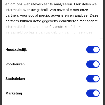
en om ons websiteverkeer te analyseren. Ook delen we
informatie over uw gebruik van onze site met onze
Rederij:
Silversea Cruises
partners voor social media, adverteren en analyse. Deze
Bestemming:
Oceanie
partners kunnen deze gegevens combineren met andere
Schip:
Silver Moon
(2017)
informatie die u aan ze heeft verstrekt of die ze hebben
Vaarroute:
Melbourne, Dag op Zee, Eden (New South Wales),
verzameld op basis van uw gebruik van hun services.
Newcastle (Australia), Dag op Zee, Fraser Island...
Cruise only (vluchten en transfers ook mogelijk)
Toestemmingsselectie
All-Inclusive
Noodzakelijk
Voorkeuren
Vertrek op 03-01-2027
11750,-
v.a. €
Statistieken
BEKIJK CRUISE
Marketing
22 daagse Wereldcruise & Grand Voyages Cruise met de