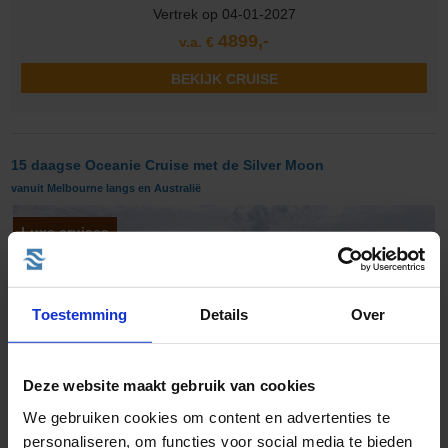
Vertrek op 04-01-2027
4899,-
v.a. €
BEKIJK CRUISE
15 daagse Oceanie Cruise met de Silver Moon
vanuit Melbourne langs en Australië
Luxe cruises
Toestemming
Details
Over
Deze website maakt gebruik van cookies
We gebruiken cookies om content en advertenties te
personaliseren, om functies voor social media te bieden