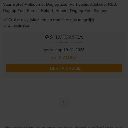
Vaarroute:
Melbourne, Dag op Zee, Port Louis, Adelaide, RBB,
Dag op Zee, Burnie, Hobart, Hobart, Dag op Zee, Sydney
Cruise only (vluchten en transfers ook mogelijk)
All-Inclusive
Vertrek op 19-01-2028
7100,-
v.a. €
BEKIJK CRUISE
1
Alle genoemde prijzen zijn per persoon op basis van de meest voordelige 2-persoonshut.