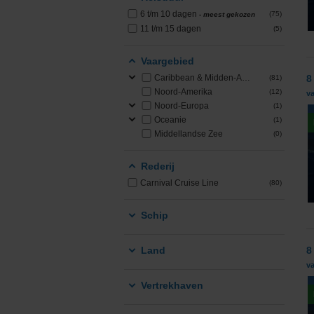
6 t/m 10 dagen
(75)
- meest gekozen
PONANT
11 t/m 15 dagen
(5)
Princess Cruises
Vaargebied
Caribbean & Midden-Amerika
8
(81)
Regent Seven Seas 
Noord-Amerika
(12)
v
Noord-Europa
(1)
Royal Caribbean
Oceanie
(1)
Middellandse Zee
(0)
Seabourn
Rederij
SeaDream Yacht Cl
Carnival Cruise Line
(80)
Silversea Cruises
Schip
Star Clippers
Land
8
v
Virgin Voyages
Vertrekhaven