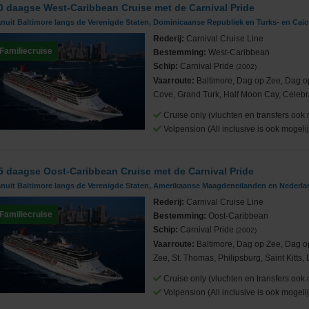
0 daagse West-Caribbean Cruise met de Carnival Pride
nuit Baltimore langs de Verenigde Staten, Dominicaanse Republiek en Turks- en Cai
Rederij:
Carnival Cruise Line
Familiecruise
Bestemming:
West-Caribbean
Schip:
Carnival Pride
(2002)
Vaarroute:
Baltimore, Dag op Zee, Dag 
Cove, Grand Turk, Half Moon Cay, Celebra
Cruise only (vluchten en transfers ook 
Volpension (All inclusive is ook mogelij
5 daagse Oost-Caribbean Cruise met de Carnival Pride
anuit Baltimore langs de Verenigde Staten, Amerikaanse Maagdeneilanden en Nederla
Rederij:
Carnival Cruise Line
Familiecruise
Bestemming:
Oost-Caribbean
Schip:
Carnival Pride
(2002)
Vaarroute:
Baltimore, Dag op Zee, Dag o
Zee, St. Thomas, Philipsburg, Saint Kitts,
Cruise only (vluchten en transfers ook 
Volpension (All inclusive is ook mogelij