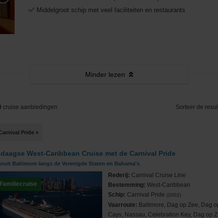
Middellandse Zee
Fooien
West-Middellandse Zee
Middelgroot schip met veel faciliteiten en restaurants
Noord-Amerika
Visum aanvragen
Oost-Middellandse Zee
Westkust VS
Noord-Europa
Vacatures
Alaska
Noorse Fjorden
s
Oceanie
Reisinformatie
Hawaii
Noordkaap
Australië & Nieuw Zeeland
Minder
lezen
e
Panamakanaal
Oostzee & Baltische staten
Frans Polynesië
0
cruise aanbiedingen
Sorteer de resul
ruises
Transatlantisch
Britse eilanden
Carnival Pride
×
Wereldcruise & Grand Voyages
Groenland
 daagse West-Caribbean Cruise met de Carnival Pride
ne
Zuid-Amerika
IJsland
anuit Baltimore langs de Verenigde Staten en Bahama's
Rederij:
Carnival Cruise Line
Familiecruise
Bestemming:
West-Caribbean
Schip:
Carnival Pride
(2002)
Vaarroute:
Baltimore, Dag op Zee, Dag o
Cays, Nassau, Celebration Key, Dag op Z