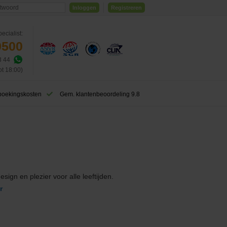
Inloggen
Registreren
ecialist:
0500
3 44
ot 18:00)
boekingskosten
Gem. klantenbeoordeling 9.8
ign en plezier voor alle leeftijden.
r