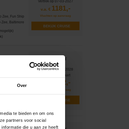
Vertrek op 07-03-2027
1181,-
v.a. €
Vluchten op aanvraag
p Zee, Fun Ship
 Zee, Baltimore
BEKIJK CRUISE
mogelijk)
k)
Vertrek op 20-02-2028
of 1 andere afvaart
1032,-
v.a. €
p Zee, Nassau,
Over
Vluchten op aanvraag
Zee, Baltimore
mogelijk)
BEKIJK CRUISE
k)
 media te bieden en om ons
ze partners voor social
nformatie die u aan ze heeft