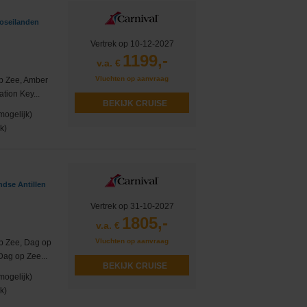
coseilanden
Vertrek op 10-12-2027
1199,-
v.a. €
Vluchten op aanvraag
op Zee, Amber
tion Key...
BEKIJK CRUISE
mogelijk)
k)
ndse Antillen
Vertrek op 31-10-2027
1805,-
v.a. €
Vluchten op aanvraag
p Zee, Dag op
 Dag op Zee...
BEKIJK CRUISE
mogelijk)
k)