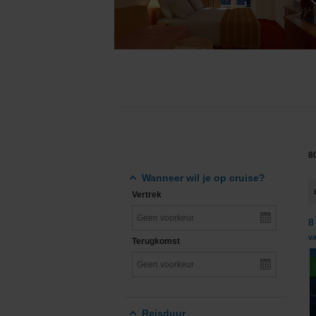
Grand Voyages & Wereldcruises
Cunard Line
Cruises vanuit Nederland
Disney Cruise Line
Familiecruises
Explora Journeys
Luxe cruises
Hapag-Lloyd Cruise
Expeditiecruises
Holland America Lin
8
Nieuwe cruise schepen
Mein Schiff® - TUI C
Wanneer wil je op cruise?
Vertrek
Single cruises
MSC Cruises
8
Norwegian Cruise Li
v
Terugkomst
Oceania Cruises
P&O Cruises
Reisduur