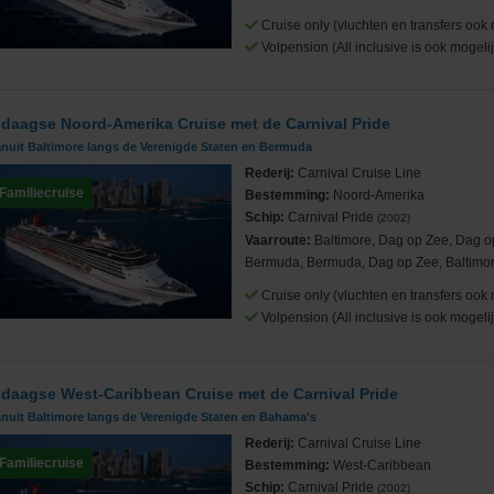
Cruise only (vluchten en transfers ook 
Volpension (All inclusive is ook mogelij
 daagse Noord-Amerika Cruise met de Carnival Pride
Cruises
anuit Baltimore langs de Verenigde Staten en Bermuda
Rederij:
Carnival Cruise Line
Familiecruise
Bestemming:
Noord-Amerika
Schip:
Carnival Pride
(2002)
Vaarroute:
Baltimore, Dag op Zee, Dag 
Bermuda, Bermuda, Dag op Zee, Baltimo
ub
Cruise only (vluchten en transfers ook 
Volpension (All inclusive is ook mogelij
 daagse West-Caribbean Cruise met de Carnival Pride
anuit Baltimore langs de Verenigde Staten en Bahama's
Rederij:
Carnival Cruise Line
Familiecruise
Bestemming:
West-Caribbean
Schip:
Carnival Pride
(2002)