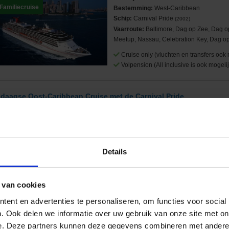
Familiecruise
Bestemming:
West-Caribbean
Schip:
Carnival Pride
(2002)
Vaarroute:
Baltimore, Dag op Zee, Dag o
Meetup, Nassau, Celebration Key, Dag op
Cruise only (vluchten en transfers ook 
Volpension (All inclusive is ook mogelij
 daagse Oost-Caribbean Cruise met de Carnival Pride
anuit Baltimore langs de Verenigde Staten en Bahama's
Rederij:
Carnival Cruise Line
Familiecruise
Bestemming:
Oost-Caribbean
Schip:
Carnival Pride
(2002)
Vaarroute:
Baltimore, Dag op Zee, Dag o
Details
Princess Cays, Celebration Key, Dag op 
Cruise only (vluchten en transfers ook 
 van cookies
Volpension (All inclusive is ook mogelij
ent en advertenties te personaliseren, om functies voor social
. Ook delen we informatie over uw gebruik van onze site met on
5 daagse Groenland Cruise met de Carnival Pride
e. Deze partners kunnen deze gegevens combineren met andere i