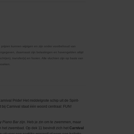
 prijzen kunnen wijzigen en zijn onder voorbehoud van
ngegeven, daarnaast zijn belastingen en havengelden altijd
ht(en), transfer(s) en fooien. Alle vluchten zijn op basis van
 boeken.
nival Pride! Het middelgrote schip uit de Spirit-
t bij Carnival staat één woord centraal: FUN!
y Piano Bar
zijn. Heb je zin om te zwemmen, maar
aan het zwembad. Op dek 11 bevindt zich het
Carnival