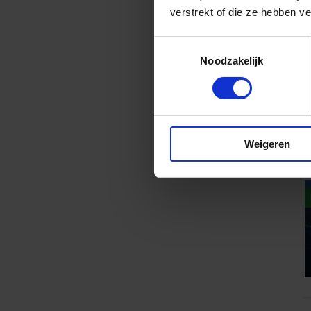
v
verstrekt of die ze hebben v
Toestemmingsselectie
Noodzakelijk
Weigeren
1
v