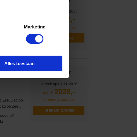
Vertrek op 16-08-2026
2592,-
v.a. €
Marketing
Vluchten op aanvraag
p Zee, Dag op
 Qaqortoq...
BEKIJK CRUISE
mogelijk)
k)
Alles toestaan
ndse Antillen
Vertrek op 01-11-2026
2028,-
v.a. €
Vluchten op aanvraag
p Zee, Dag op
 Dag op Zee...
BEKIJK CRUISE
mogelijk)
k)