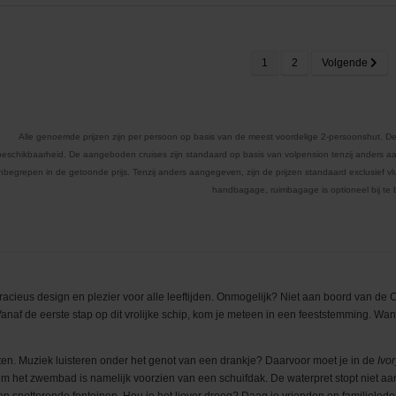
1
2
Volgende
Alle genoemde prijzen zijn per persoon op basis van de meest voordelige 2-persoonshut. De
beschikbaarheid. De aangeboden cruises zijn standaard op basis van volpension tenzij anders aa
inbegrepen in de getoonde prijs. Tenzij anders aangegeven, zijn de prijzen standaard exclusief vluc
handbagage, ruimbagage is optioneel bij te
cieus design en plezier voor alle leeftijden. Onmogelijk? Niet aan boord van de Car
Vanaf de eerste stap op dit vrolijke schip, kom je meteen in een feeststemming. Wan
iten. Muziek luisteren onder het genot van een drankje? Daarvoor moet je in de
Ivor
leem het zwembad is namelijk voorzien van een schuifdak. De waterpret stopt niet 