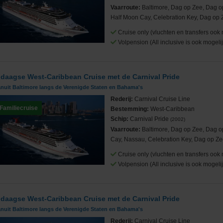
Vaarroute:
Baltimore, Dag op Zee, Dag o
Half Moon Cay, Celebration Key, Dag op 
Cruise only (vluchten en transfers ook 
Volpension (All inclusive is ook mogelij
 daagse West-Caribbean Cruise met de Carnival Pride
anuit Baltimore langs de Verenigde Staten en Bahama's
Rederij:
Carnival Cruise Line
Familiecruise
Bestemming:
West-Caribbean
Schip:
Carnival Pride
(2002)
Vaarroute:
Baltimore, Dag op Zee, Dag o
Cay, Nassau, Celebration Key, Dag op Ze
Cruise only (vluchten en transfers ook 
Volpension (All inclusive is ook mogelij
 daagse West-Caribbean Cruise met de Carnival Pride
anuit Baltimore langs de Verenigde Staten en Bahama's
Rederij:
Carnival Cruise Line