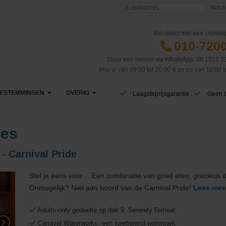
Bel direct met een cruisesp
010-720
Stuur een bericht via WhatsApp: 06 1515 3
(ma-vr van 09:00 tot 20:00 & za-zo van 10:00 t
ESTEMMINGEN
OVERIG
Laagsteprijsgarantie
Geen 
Afrika
VIP Club
ses
Azië
CruiseReizen TV
- Carnival Pride
Canarische Eilanden
Blog
Stel je eens voor… Een combinatie van goed eten, gracieus des
Caribbean & Midden-Amerika
Eerste cruise
West-Caribbean
Onmogelijk? Niet aan boord van de Carnival Pride!
Lees mee
Dubai & Emiraten
Veelgestelde vragen
Oost-Caribbean
Adults-only gedeelte op dek 9: Serenity Retreat
Carnival Waterworks: een spetterend waterpark