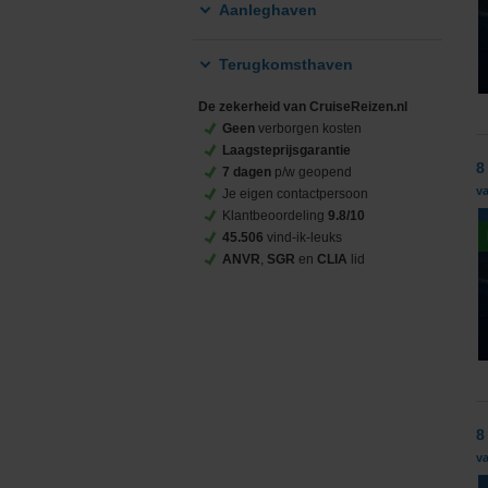
Aanleghaven
Terugkomsthaven
De zekerheid van CruiseReizen.nl
Geen
verborgen kosten
Laagsteprijsgarantie
8
7 dagen
p/w geopend
v
Je eigen contactpersoon
Klantbeoordeling
9.8/10
45.506
vind-ik-leuks
ANVR
,
SGR
en
CLIA
lid
8
v