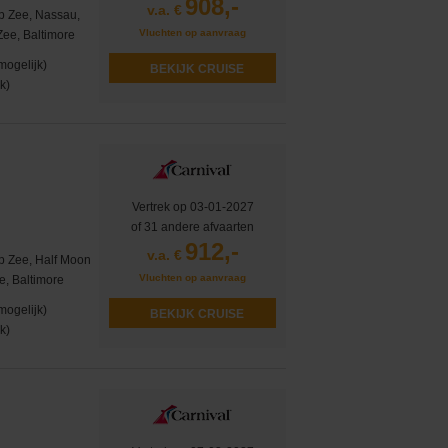
908,-
v.a. €
p Zee, Nassau,
Vluchten op aanvraag
Zee, Baltimore
mogelijk)
BEKIJK CRUISE
k)
Vertrek op 03-01-2027
of 31 andere afvaarten
912,-
v.a. €
p Zee, Half Moon
Vluchten op aanvraag
e, Baltimore
mogelijk)
BEKIJK CRUISE
k)