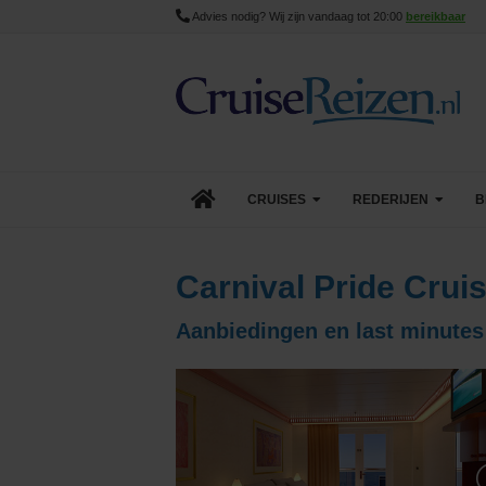
Advies nodig? Wij zijn vandaag tot 20:00
bereikbaar
CRUISES
REDERIJEN
B
Lopende cruise acties
AIDA Cruises
Carnival Pride Crui
Aanbiedingen
Azamara
Aanbiedingen en last minutes 
Last Minute Cruises
Carnival Cruise Line
Goedkope Cruises
Celebrity Cruises
Minicruises
Costa Cruises