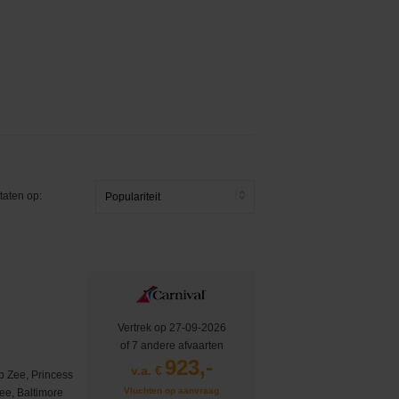
taten op:
Vertrek op 27-09-2026
of 7 andere afvaarten
923,-
v.a. €
p Zee, Princess
Vluchten op aanvraag
ee, Baltimore