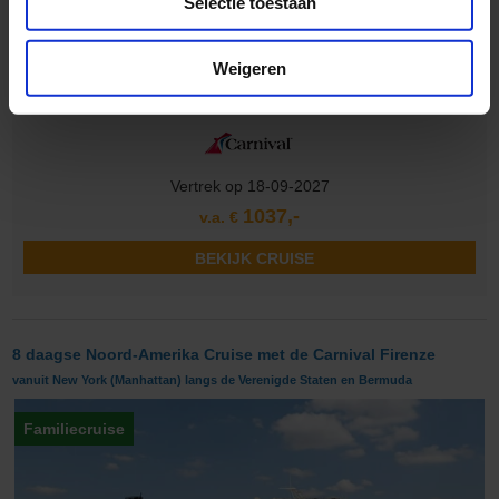
Selectie toestaan
Vaarroute:
New York (Manhattan), Dag op Zee, Dag op Zee,
Bermuda, Bermuda, Bermuda, Dag op Zee...
Cruise only (vluchten en transfers ook mogelijk)
Weigeren
Volpension (All inclusive is ook mogelijk)
Vertrek op 18-09-2027
1037,-
v.a. €
BEKIJK CRUISE
8 daagse Noord-Amerika Cruise met de Carnival Firenze
vanuit New York (Manhattan) langs de Verenigde Staten en Bermuda
Familiecruise