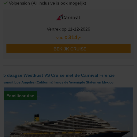
Volpension (All inclusive is ook mogelijk)
Vertrek op 11-12-2026
314,-
v.a. €
BEKIJK CRUISE
5 daagse Westkust VS Cruise met de Carnival Firenze
vanuit Los Angeles (California) langs de Verenigde Staten en Mexico
Familiecruise