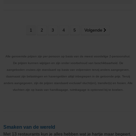
1
2
3
4
5
Volgende
Alle genoemde prijzen zijn per persoon op basis van de meest voordelige 2-persoonshut.
De prijzen kunnen wijzigen en zijn onder voorbehoud van beschikbaarheid. De
aangeboden cruises zijn standaard op basis van volpension tenzij anders aangegeven,
daarnaast zijn belastingen en havengelden altijd inbegrepen in de getoonde prijs. Tenzij
anders aangegeven, zijn de prijzen standaard exclusief vlucht(en), transfer(s) en fooien. Alle
vluchten zijn op basis van handbagage, ruimbagage is optioneel bij te boeken.
Smaken van de wereld
Met 13 restaurants kun je alles hebben wat je hartje maar begeert.