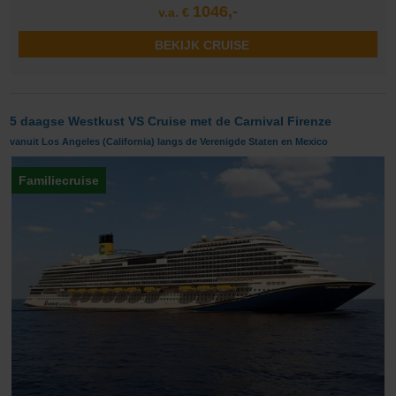
1046,-
v.a. €
BEKIJK CRUISE
5 daagse Westkust VS Cruise met de Carnival Firenze
vanuit Los Angeles (California) langs de Verenigde Staten en Mexico
Familiecruise