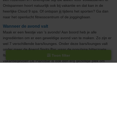
Ontspannen hoort natuurlijk ook bij vakantie en dat kan in de
heerlijke Cloud 9 spa. Of ontspan jij tijdens het sporten? Ga dan
naar het openlucht fitnesscentrum of de joggingbaan.
Wanneer de avond valt
Maak er een feestje van 's avonds! Aan boord heb je alle
ingrediënten om er een geweldige avond van te maken. Zo zijn er
wel 7 verschillende bars/lounges. Onder deze bars/lounges valt
onder meer de Aperol Spritz Bar, waar de populaire bitterzoete
Italiaanse cocktail wordt geserveerd. Dat is pas een
Toon filter
vakantiegevoel! De Pianobar is ook een erg gezellige plek om
drankjes te doen, hier is ook livemuziek. Bezoek het theater voor
nog meer muziek en dans en zing lekker mee met de shows. Of
zoek de spanning op in het casino, durf jij een gokje te maken?