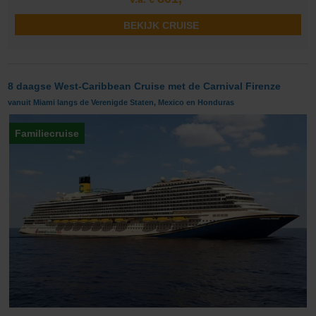
BEKIJK CRUISE
8 daagse West-Caribbean Cruise met de Carnival Firenze
vanuit Miami langs de Verenigde Staten, Mexico en Honduras
Familiecruise