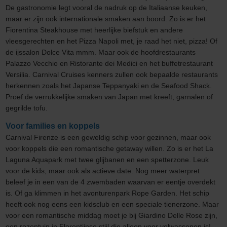
De gastronomie legt vooral de nadruk op de Italiaanse keuken,
maar er zijn ook internationale smaken aan boord. Zo is er het
Fiorentina Steakhouse met heerlijke biefstuk en andere
vleesgerechten en het Pizza Napoli met, je raad het niet, pizza! Of
de ijssalon Dolce Vita mmm. Maar ook de hoofdrestaurants
Palazzo Vecchio en Ristorante dei Medici en het buffetrestaurant
Versilia. Carnival Cruises kenners zullen ook bepaalde restaurants
herkennen zoals het Japanse Teppanyaki en de Seafood Shack.
Proef de verrukkelijke smaken van Japan met kreeft, garnalen of
gegrilde tofu.
Voor families en koppels
Carnival Firenze is een geweldig schip voor gezinnen, maar ook
voor koppels die een romantische getaway willen. Zo is er het La
Laguna Aquapark met twee glijbanen en een spetterzone. Leuk
voor de kids, maar ook als actieve date. Nog meer waterpret
beleef je in een van de 4 zwembaden waarvan er eentje overdekt
is. Of ga klimmen in het avonturenpark Rope Garden. Het schip
heeft ook nog eens een kidsclub en een speciale tienerzone. Maar
voor een romantische middag moet je bij Giardino Delle Rose zijn,
een rozentuin in Florentijnse stijl die alleen voor volwassenen is!