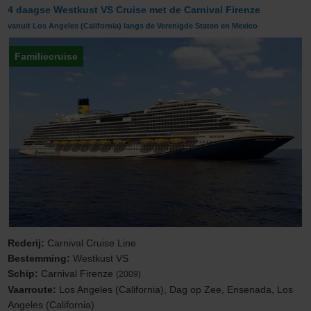
4 daagse Westkust VS Cruise met de Carnival Firenze
vanuit Los Angeles (California) langs de Verenigde Staten en Mexico
Familiecruise
Rederij:
Carnival Cruise Line
Bestemming:
Westkust VS
Schip:
Carnival Firenze
(2009)
Vaarroute:
Los Angeles (California), Dag op Zee, Ensenada, Los
Angeles (California)