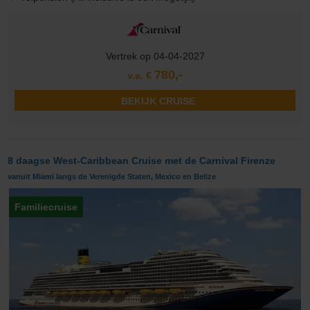
Vertrek op 04-04-2027
780,-
v.a. €
BEKIJK CRUISE
8 daagse West-Caribbean Cruise met de Carnival Firenze
vanuit Miami langs de Verenigde Staten, Mexico en Belize
Familiecruise