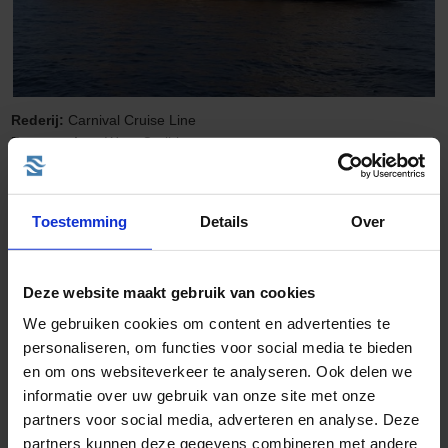
Rederij:
Carnival Cruise Line
Bestemming:
West-Caribbean
Schip:
Carnival Firenze
(2009)
Vaarroute:
Miami, Dag op Zee, Cozumel, Belize City, Roatan, Dag
op Zee, Dag op Zee, Miami
Toestemming
Details
Over
Cruise only (vluchten en transfers ook mogelijk)
Volpension (All inclusive is ook mogelijk)
Deze website maakt gebruik van cookies
We gebruiken cookies om content en advertenties te
personaliseren, om functies voor social media te bieden
Vertrek op 25-04-2027
en om ons websiteverkeer te analyseren. Ook delen we
774,-
v.a. €
informatie over uw gebruik van onze site met onze
BEKIJK CRUISE
partners voor social media, adverteren en analyse. Deze
partners kunnen deze gegevens combineren met andere