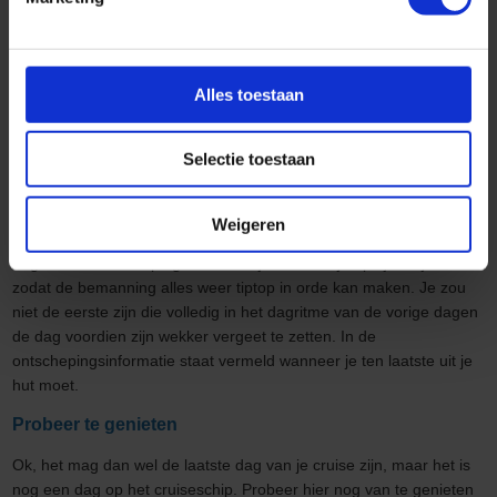
dagen per week tegen een vaak laag loon… en ze doen dat altijd
met een lach op het gezicht.
Je vlucht inchecken
Alles toestaan
Moet je de dag van de ontscheping een vlucht halen, zorg er dan
voor dat je zeker online hebt ingecheckt.
Dit vermijdt lange
Selectie toestaan
wachttijden op de luchthaven.
Zet je wekker
Weigeren
Na een week van ontspannen en elke dag uitslapen, kan het de
dag van de ontscheping hectisch zijn en moet je op tijd uit je hut
zodat de bemanning alles weer tiptop in orde kan maken. Je zou
niet de eerste zijn die volledig in het dagritme van de vorige dagen
de dag voordien zijn wekker vergeet te zetten. In de
ontschepingsinformatie staat vermeld wanneer je ten laatste uit je
hut moet.
Probeer te genieten
Ok, het mag dan wel de laatste dag van je cruise zijn, maar het is
nog een dag op het cruiseschip. Probeer hier nog van te genieten