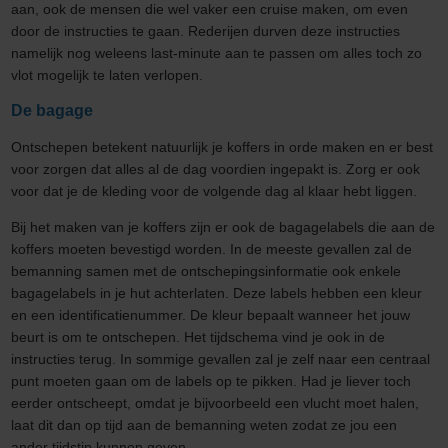
aan, ook de mensen die wel vaker een cruise maken, om even
door de instructies te gaan. Rederijen durven deze instructies
namelijk nog weleens last-minute aan te passen om alles toch zo
vlot mogelijk te laten verlopen.
De bagage
Ontschepen betekent natuurlijk je koffers in orde maken en er best
voor zorgen dat alles al de dag voordien ingepakt is. Zorg er ook
voor dat je de kleding voor de volgende dag al klaar hebt liggen.
Bij het maken van je koffers zijn er ook de bagagelabels die aan de
koffers moeten bevestigd worden. In de meeste gevallen zal de
bemanning samen met de ontschepingsinformatie ook enkele
bagagelabels in je hut achterlaten. Deze labels hebben een kleur
en een identificatienummer. De kleur bepaalt wanneer het jouw
beurt is om te ontschepen. Het tijdschema vind je ook in de
instructies terug. In sommige gevallen zal je zelf naar een centraal
punt moeten gaan om de labels op te pikken. Had je liever toch
eerder ontscheept, omdat je bijvoorbeeld een vlucht moet halen,
laat dit dan op tijd aan de bemanning weten zodat ze jou een
ander tijdstip kunnen geven.