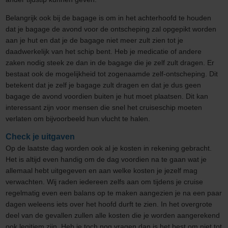
Belangrijk ook bij de bagage is om in het achterhoofd te houden
dat je bagage de avond voor de ontscheping zal opgepikt worden
aan je hut en dat je de bagage niet meer zult zien tot je
daadwerkelijk van het schip bent. Heb je medicatie of andere
zaken nodig steek ze dan in de bagage die je zelf zult dragen. Er
bestaat ook de mogelijkheid tot zogenaamde zelf-ontscheping. Dit
betekent dat je zelf je bagage zult dragen en dat je dus geen
bagage de avond voordien buiten je hut moet plaatsen. Dit kan
interessant zijn voor mensen die snel het cruiseschip moeten
verlaten om bijvoorbeeld hun vlucht te halen.
Check je uitgaven
Op de laatste dag worden ook al je kosten in rekening gebracht.
Het is altijd even handig om de dag voordien na te gaan wat je
allemaal hebt uitgegeven en aan welke kosten je jezelf mag
verwachten. Wij raden iedereen zelfs aan om tijdens je cruise
regelmatig even een balans op te maken aangezien je na een paar
dagen weleens iets over het hoofd durft te zien. In het overgrote
deel van de gevallen zullen alle kosten die je worden aangerekend
ook legitiem zijn. Heb je toch nog vragen dan is het best om niet tot