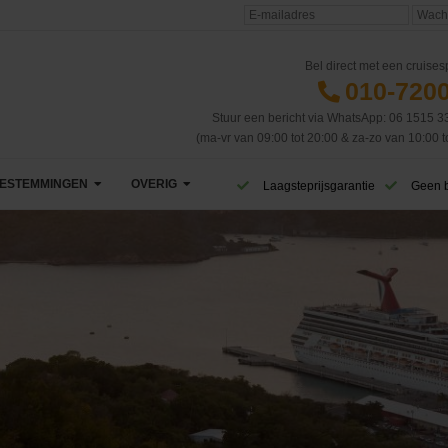
Bel direct met een cruisesp
010-720
Stuur een bericht via WhatsApp: 06 1515 3
(ma-vr van 09:00 tot 20:00 & za-zo van 10:00 t
ESTEMMINGEN
OVERIG
Laagsteprijsgarantie
Geen 
Afrika
VIP Club
Azië
CruiseReizen TV
Canarische Eilanden
Blog
Caribbean & Midden-Amerika
Eerste cruise
West-Caribbean
Dubai & Emiraten
Veelgestelde vragen
Oost-Caribbean