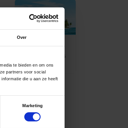
Over
Top 10 cruise
g
bestemmingen
le
Geplaatst op: 26-08-2025
 media te bieden en om ons
Lees dit artikel
ze partners voor social
nformatie die u aan ze heeft
rd
n
rt
Marketing