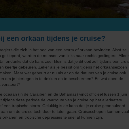
Middellandse Zee
Fooien
West-Middellandse Zee
Noord-Amerika
Visum aanvragen
Oost-Middellandse Zee
Westkust VS
Noord-Europa
Vacatures
Alaska
Noorse Fjorden
ij een orkaan tijdens je cruise?
s
Oceanie
Reisinformatie
Hawaii
Noordkaap
Australië & Nieuw Zeeland
giers die zich in het oog van een storm of orkaan bevinden. Alsof ze
n gekieperd, worden de mensen van links naar rechts geslingerd. Allee
e
Panamakanaal
Oostzee & Baltische staten
Frans Polynesië
En ondanks dat de kans zeer klein is dat je dit ooit zelf tijdens een crui
een keertje gebeuren. Zeker als je beslist om tijdens het orkaanseizoen
ruises
Transatlantisch
Britse eilanden
 maken. Maar wat gebeurt er nu als er op de datums van je cruise ook
doen om je hiertegen in te dekken en te beschermen? En wat doen de
Wereldcruise & Grand Voyages
Groenland
 verstoort?
 oceaan (in de Caraïben en de Bahamas) vindt officieel tussen 1 juni
ne
Zuid-Amerika
IJsland
tijdens deze periode de vaarroute van je cruise op het allerlaatste
 een tropische storm. Gelukkig is de kans dat je cruise geannuleerd
es aan om de cruise toch door te laten gaan. Cruiseschepen kunnen vaa
 orkanen en tropische depressies te snel af kunnen zijn.