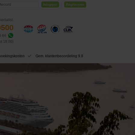
Inloggen
Registreren
ecialist:
0500
3 44
ot 18:00)
boekingskosten
Gem. klantenbeoordeling 9.8