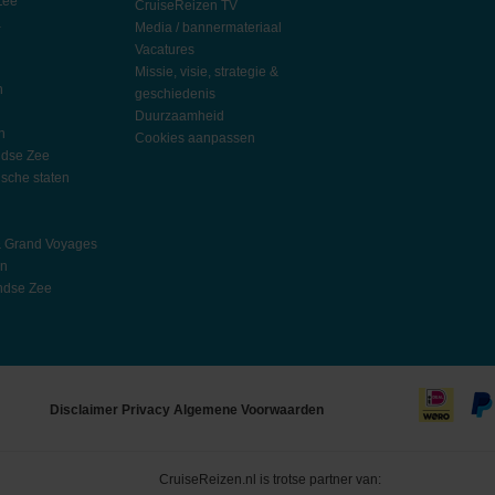
Zee
CruiseReizen TV
a
Media / bannermateriaal
Vacatures
Missie, visie, strategie &
n
geschiedenis
Duurzaamheid
n
Cookies aanpassen
ndse Zee
ische staten
l
h
& Grand Voyages
an
ndse Zee
Disclaimer
Privacy
Algemene Voorwaarden
CruiseReizen.nl is trotse partner van: