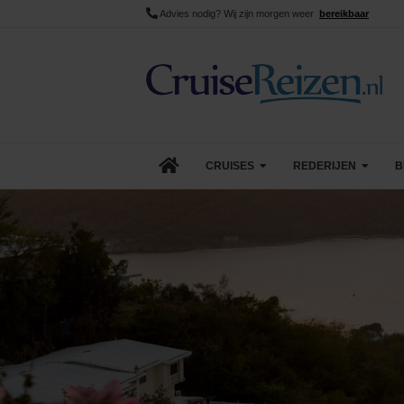
Advies nodig? Wij zijn morgen weer
bereikbaar
CRUISES
REDERIJEN
B
Lopende cruise acties
AIDA Cruises
Aanbiedingen
Azamara
Last Minute Cruises
Carnival Cruise Line
Goedkope Cruises
Celebrity Cruises
Minicruises
Costa Cruises