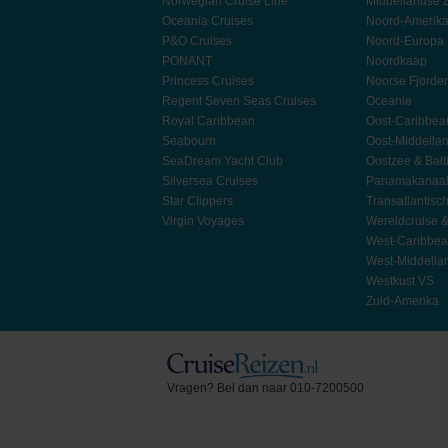
Norwegian Cruise Line
Middellandse 
Oceania Cruises
Noord-Amerik
P&O Cruises
Noord-Europa
PONANT
Noordkaap
Princess Cruises
Noorse Fjorde
Regent Seven Seas Cruises
Oceanie
Royal Caribbean
Oost-Caribbea
Seabourn
Oost-Middella
SeaDream Yacht Club
Oostzee & Balt
Silversea Cruises
Panamakanaa
Star Clippers
Transatlantisc
Virgin Voyages
Wereldcruise 
West-Caribbe
West-Middella
Westkust VS
Zuid-Amerika
Vragen? Bel dan naar 010-7200500