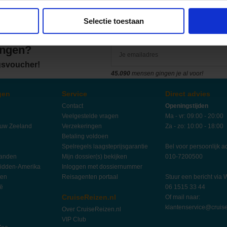
eisverzekeringen hebben weersomstandigheden in hun verzekering
Selectie toestaan
angen?
ngsvoucher!
45.090
mensen gingen je al voor!
gen
Service
Direct advies
Contact
Openingstijden
Veelgestelde vragen
Ma - vr: 09:00 - 20:00
euw Zeeland
Verzekeringen
Za - zo: 10:00 - 18:00
Betaling voldoen
Spelregels laagsteprijsgarantie
Bel voor persoonlijk a
landen
Mijn dossier(s) bekijken
010-7200500
idden-Amerika
Inloggen met dossiernummer
ten
Reisagenten portaal
Stuur een bericht via
ië
06 1515 33 44
CruiseReizen.nl
Of mail naar:
klantenservice@cruise
Over CruiseReizen.nl
VIP Club