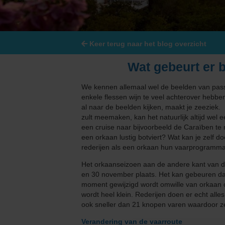
Grand Voyages & Wereldcruises
Cunard Line
Cruises vanuit Nederland
Disney Cruise Line
Keer terug naar het blog overzicht
Familiecruises
Explora Journeys
Wat gebeurt er b
Luxe cruises
Hapag-Lloyd Cruise
We kennen allemaal wel de beelden van passa
enkele flessen wijn te veel achterover hebbe
Expeditiecruises
Holland America Lin
al naar de beelden kijken, maakt je zeeziek.
zult meemaken, kan het natuurlijk altijd wel 
Nieuwe cruise schepen
Mein Schiff® - TUI C
een cruise naar bijvoorbeeld de Caraïben te
een orkaan lustig botviert? Wat kan je zelf 
Single cruises
MSC Cruises
rederijen als een orkaan hun vaarprogramma
Het orkaanseizoen aan de andere kant van de
Norwegian Cruise Li
en 30 november plaats. Het kan gebeuren dat 
moment gewijzigd wordt omwille van orkaan of
Oceania Cruises
wordt heel klein. Rederijen doen er echt all
ook sneller dan 21 knopen varen waardoor ze
P&O Cruises
Verandering van de vaarroute