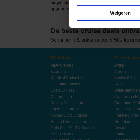
langer duren door een orkaan. De meeste r
opgenomen.
Weigeren
De beste cruise deals ontv
Schrijf je in & ontvang een
€ 50,- korti
Rederijen
Bestemmin
AIDA Cruises
Afrika
Azamara
Alaska
Carnival Cruise Line
Australië & Ni
Celebrity Cruises
Azië
Costa Cruises
Britse eilanden
Cunard Line
Canarische Ei
Disney Cruise Line
Caribbean & M
Explora Journeys
Dubai & Emira
Hapag-Lloyd Cruises
Frans Polynes
Holland America Line
Groenland
Mein Schiff® - TUI Cruises
Hawaii
MSC Cruises
IJsland