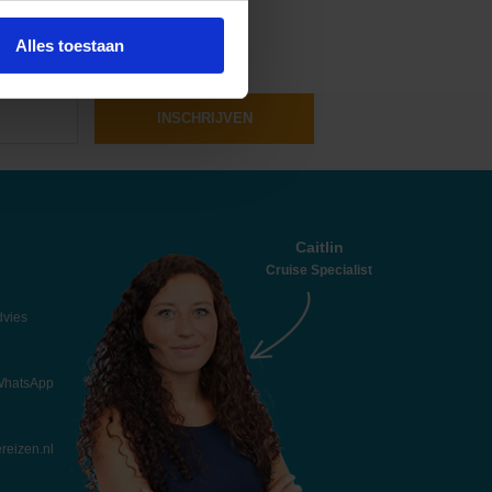
Alles toestaan
INSCHRIJVEN
Caitlin
Cruise Specialist
dvies
 WhatsApp
reizen.nl