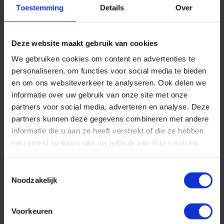
Toestemming
Details
Over
Na het evenement begint het echte cruisebestaan voor Carnival
Horizon en start het zomerseizoen van het nieuwe Carnival
cruiseschip in New York vooraleer naar Miami te verhuizen om van
Deze website maakt gebruik van cookies
daaruit het hele jaar door Caraïben cruises te verzorgen.
We gebruiken cookies om content en advertenties te
Als het nieuwste cruiseschip van Carnival telt Carnival Horizon
personaliseren, om functies voor social media te bieden
enkele unieke innovaties en nieuwigheden zoals Guy’s Pig &
en om ons websiteverkeer te analyseren. Ook delen we
Anchor Bar-B-Que, het eerste Dr. Seuss themawaterpark, de
informatie over uw gebruik van onze site met onze
spectaculaire bike-ride-in-the-sky (fietsen doorheen de lucht)
partners voor social media, adverteren en analyse. Deze
attractie met de naam SkyRide en een IMAX theater.
partners kunnen deze gegevens combineren met andere
Andere leuke blogs
informatie die u aan ze heeft verstrekt of die ze hebben
verzameld op basis van uw gebruik van hun services.
Toestemmingsselectie
Noodzakelijk
Voorkeuren
Wat kost een cruise naar Noorwegen?