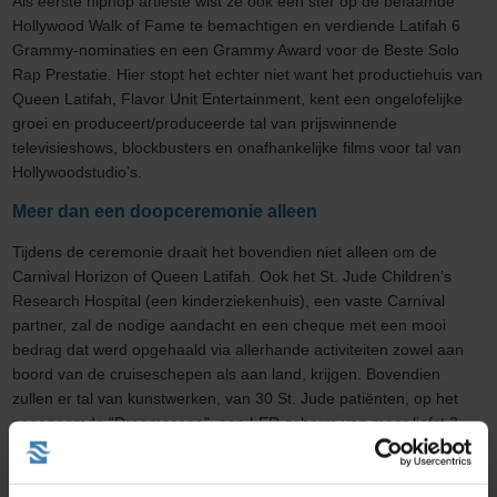
Als eerste hiphop artieste wist ze ook een ster op de befaamde
Hollywood Walk of Fame te bemachtigen en verdiende Latifah 6
Grammy-nominaties en een Grammy Award voor de Beste Solo
Rap Prestatie. Hier stopt het echter niet want het productiehuis van
Queen Latifah, Flavor Unit Entertainment, kent een ongelofelijke
groei en produceert/produceerde tal van prijswinnende
televisieshows, blockbusters en onafhankelijke films voor tal van
Hollywoodstudio’s.
Meer dan een doopceremonie alleen
Tijdens de ceremonie draait het bovendien niet alleen om de
Carnival Horizon of Queen Latifah. Ook het St. Jude Children’s
Research Hospital (een kinderziekenhuis), een vaste Carnival
partner, zal de nodige aandacht en een cheque met een mooi
bedrag dat werd opgehaald via allerhande activiteiten zowel aan
boord van de cruiseschepen als aan land, krijgen. Bovendien
zullen er tal van kunstwerken, van 30 St. Jude patiënten, op het
zogenaamde “Dreamscape”, een LED-scherm van maar liefst 3
dekken hoog, te bewonderen zijn.
Met Carnival Horizon op Caraïben cruise