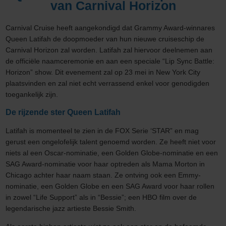
van Carnival Horizon
Carnival Cruise heeft aangekondigd dat Grammy Award-winnares
Queen Latifah de doopmoeder van hun nieuwe cruiseschip de
Carnival Horizon zal worden. Latifah zal hiervoor deelnemen aan
de officiële naamceremonie en aan een speciale “Lip Sync Battle:
Horizon” show. Dit evenement zal op 23 mei in New York City
plaatsvinden en zal niet echt verrassend enkel voor genodigden
toegankelijk zijn.
De rijzende ster Queen Latifah
Latifah is momenteel te zien in de FOX Serie ‘STAR” en mag
gerust een ongelofelijk talent genoemd worden. Ze heeft niet voor
niets al een Oscar-nominatie, een Golden Globe-nominatie en een
SAG Award-nominatie voor haar optreden als Mama Morton in
Chicago achter haar naam staan. Ze ontving ook een Emmy-
nominatie, een Golden Globe en een SAG Award voor haar rollen
in zowel “Life Support” als in “Bessie”; een HBO film over de
legendarische jazz artieste Bessie Smith.