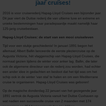
jaar cruises!
2016 is voor cruiserederij Hapag-Lloyd Cruises een bijzonder jaar.
Dit jaar viert de Duitse rederij die van ultieme luxe en extreme en
unieke bestemmingen haar paradepaardje maakt namelijk haar
125-jarig cruisebestaan.
Hapag-Lloyd Cruises: de start van een mooi cruiseleven
Tijd voor een stukje geschiedenis! In januari 1891 begon het
allemaal; Albert Ballin lanceerde de eerste pleziercruise op de
Augusta Victoria, hét vlaggenschip van Hapag-Lloyd Cruises, die
normaal gezien tijdens de winter voor anker lag. Ballin, die later
ook de algemene directeur van de rederij zou worden, had echter
een ander idee in gedachten en besloot dat het tijd was om het
schip ook in de winter ‘van stal’ te halen en om een Mediterrane
cruise te organiseren. Hapag-Lloyd Cruises was geboren!
Op de magische donderdag 22 januari van het gezegende jaar
1891 vertrok de Augusta Victoria vanuit het Duitse Cuxhaven op
wat nadien een succesvolle cruise van 2 maanden met 174