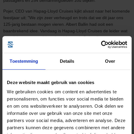
passagiers en 254 bemanningsleden zou blijken.
Pojer, CEO van Hapag-Lloyd Cruises kijkt alvast naar het komende
feestjaar uit: "We zijn zeer verheugd en trots dat we dit jaar ons
125-jarig bestaan mogen vieren. Albert Ballin had ooit een
baanbrekend idee. Vandaag is Hapag-Lloyd Cruises de leider wat
betreft luxe en expeditiecruises binnen de Duitstalige
gemeenschap."
Andere leuke blogs
Toestemming
Details
Over
Deze website maakt gebruik van cookies
We gebruiken cookies om content en advertenties te
personaliseren, om functies voor social media te bieden
en om ons websiteverkeer te analyseren. Ook delen we
Wat kost een cruise naar Noorwegen?
informatie over uw gebruik van onze site met onze
Geplaatst op: 27-08-2025
partners voor social media, adverteren en analyse. Deze
partners kunnen deze gegevens combineren met andere
Lees dit artikel