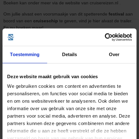
Boeken kan onder meer via de website van cruisereizen.nl .
Om jullie alvast een voorsmaakje van dit spetterende
festival
aan
boord van een
cruiseschip
te geven, vind je hier alvast de trailer.
En nu boeken maar!
Andere leuke blogs
Toestemming
Details
Over
Deze website maakt gebruik van cookies
We gebruiken cookies om content en advertenties te
personaliseren, om functies voor social media te bieden
Wat kost een cruise naar Noorwegen?
en om ons websiteverkeer te analyseren. Ook delen we
Geplaatst op: 27-08-2025
informatie over uw gebruik van onze site met onze
partners voor social media, adverteren en analyse. Deze
Lees dit artikel
partners kunnen deze gegevens combineren met andere
informatie die u aan ze heeft verstrekt of die ze hebben
verzameld op basis van uw gebruik van hun services.