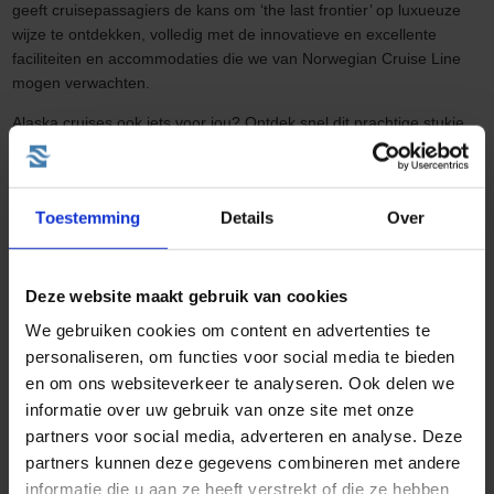
geeft cruisepassagiers de kans om ‘the last frontier’ op luxueuze
wijze te ontdekken, volledig met de innovatieve en excellente
faciliteiten en accommodaties die we van Norwegian Cruise Line
mogen verwachten.
Alaska cruises ook iets voor jou? Ontdek snel dit prachtige stukje
Noord-Amerika dankzij onze voordelige cruises!
Andere leuke blogs
Toestemming
Details
Over
Deze website maakt gebruik van cookies
We gebruiken cookies om content en advertenties te
personaliseren, om functies voor social media te bieden
en om ons websiteverkeer te analyseren. Ook delen we
Wat kost een cruise naar Noorwegen?
informatie over uw gebruik van onze site met onze
Geplaatst op: 27-08-2025
partners voor social media, adverteren en analyse. Deze
partners kunnen deze gegevens combineren met andere
Lees dit artikel
informatie die u aan ze heeft verstrekt of die ze hebben