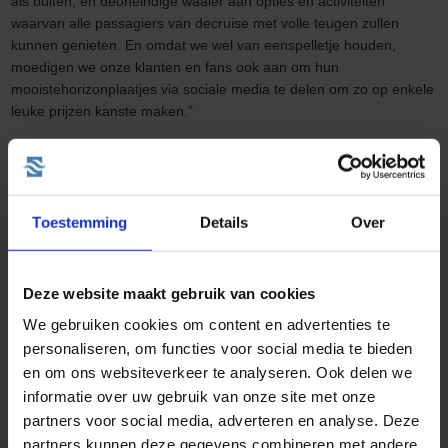
als buiten, en deoneindige waaier aan opties en activiteiten
waarvan alle passagiers van decruise met volle teugen zullen
kunnen genieten. En omdat we wel van eenspelletje houden,
moedigen we onze klanten en fans ook aan om hun
mooistehorizonplaatjes via sociale media te delen om zo op enkele
leuke prijzen kanste maken.”
Het nieuwste Vista-klasse cruiseschip de Vista Horizon inbeeld
Andere leuke blogs
Toestemming
Details
Over
Deze website maakt gebruik van cookies
We gebruiken cookies om content en advertenties te
personaliseren, om functies voor social media te bieden
en om ons websiteverkeer te analyseren. Ook delen we
informatie over uw gebruik van onze site met onze
Wat kost een cruise naar Noorwegen?
partners voor social media, adverteren en analyse. Deze
Geplaatst op: 27-08-2025
partners kunnen deze gegevens combineren met andere