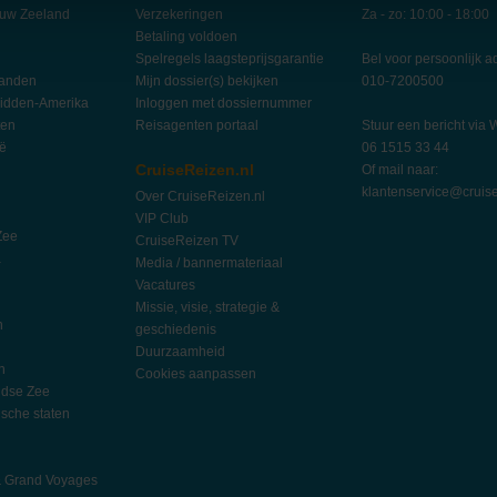
euw Zeeland
Verzekeringen
Za - zo: 10:00 - 18:00
Betaling voldoen
Spelregels laagsteprijsgarantie
Bel voor persoonlijk a
landen
Mijn dossier(s) bekijken
010-7200500
idden-Amerika
Inloggen met dossiernummer
ten
Reisagenten portaal
Stuur een bericht via
ië
06 1515 33 44
CruiseReizen.nl
Of mail naar:
klantenservice@cruise
Over CruiseReizen.nl
VIP Club
Zee
CruiseReizen TV
a
Media / bannermateriaal
Vacatures
Missie, visie, strategie &
n
geschiedenis
Duurzaamheid
n
Cookies aanpassen
ndse Zee
ische staten
l
h
& Grand Voyages