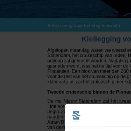
Grand Voyages & Wereldcruises
Cunard Line
Cruises vanuit Nederland
Disney Cruise Line
Keer terug naar het blog overzicht
Familiecruises
Explora Journeys
Kiellegging 
Luxe cruises
Hapag-Lloyd Cruise
Afgelopen maandag waren we weeral een 
Statendam, het cruiseschip van rederij 
Expeditiecruises
Holland America Lin
omloop zal gebracht worden. Nadat in jul
gesneden werd, was het nu tijd voor de 
Fincantieri. Een blok van meer dan 260 
Nieuwe cruise schepen
Mein Schiff® - TUI C
voor de rest van het cruiseschip op de 
klaar zal zijn, zal het cruiseschip mee
Single cruises
MSC Cruises
Tweede cruiseschip binnen de Pinnac
Norwegian Cruise Li
De ms Nieuw Statendam zal het tweede
Line vormen. Het eerste cruiseschip 
begin 2016 aan haar eerste cruise be
Oceania Cruises
handen gedragen door de ultieme comb
Adam D. Tihany en architect en design
P&O Cruises
van deze cruiseschepen pareltjes der 