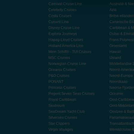
Carnival Cruise Line
Australië & Ni
Celebrity Cruises
Azië
Costa Cruises
Britse eilanden
Cunard Line
Canarische Ei
Disney Cruise Line
Caribbean & M
Explora Journeys
Dubai & Emira
Hapag-Lloyd Cruises
Frans Polynes
Holland America Line
Groenland
Mein Schiff® - TUI Cruises
Hawaii
MSC Cruises
IJsland
Norwegian Cruise Line
Middellandse 
Oceania Cruises
Noord-Amerik
P&O Cruises
Noord-Europa
PONANT
Noordkaap
Princess Cruises
Noorse Fjorde
Regent Seven Seas Cruises
Oceanie
Royal Caribbean
Oost-Caribbea
Seabourn
Oost-Middella
SeaDream Yacht Club
Oostzee & Balt
Silversea Cruises
Panamakanaa
Star Clippers
Transatlantisc
Virgin Voyages
Wereldcruise 