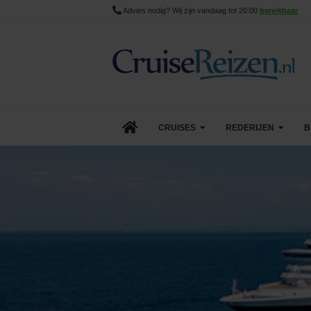
Advies nodig? Wij zijn vandaag tot 20:00
bereikbaar
CRUISES
REDERIJEN
B
Lopende cruise acties
AIDA Cruises
Aanbiedingen
Azamara
Last Minute Cruises
Carnival Cruise Line
Goedkope Cruises
Celebrity Cruises
Minicruises
Costa Cruises