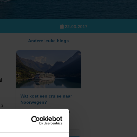
22-03-2017
Andere leuke blogs
l
Wat kost een cruise naar
Noorwegen?
ca
ie
Geplaatst op: 27-08-2025
op
er
Lees dit artikel
om