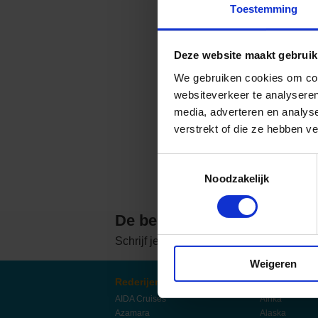
Toestemming
PONANT
Princess Cruises
Deze website maakt gebruik
We gebruiken cookies om cont
Regent Seven Seas 
websiteverkeer te analyseren
media, adverteren en analys
Royal Caribbean
verstrekt of die ze hebben v
Seabourn
Toestemmingsselectie
Noodzakelijk
SeaDream Yacht Cl
Silversea Cruises
De beste cruise deals ontv
Schrijf je in & ontvang een
€ 50,- korti
Star Clippers
Weigeren
Virgin Voyages
Rederijen
Bestemmin
AIDA Cruises
Afrika
Azamara
Alaska