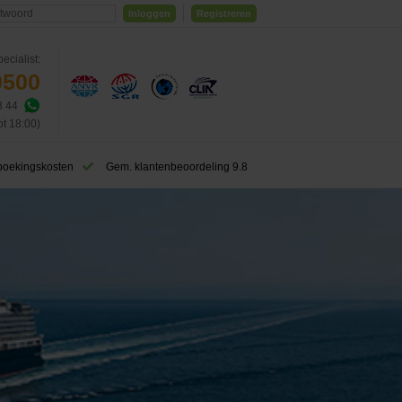
Inloggen
Registreren
ecialist:
0500
3 44
ot 18:00)
boekingskosten
Gem. klantenbeoordeling 9.8