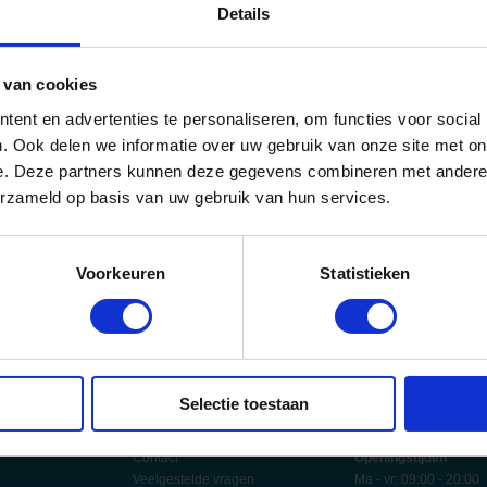
Details
 van cookies
ent en advertenties te personaliseren, om functies voor social
Cruises
. Ook delen we informatie over uw gebruik van onze site met on
e. Deze partners kunnen deze gegevens combineren met andere i
erzameld op basis van uw gebruik van hun services.
Voorkeuren
Statistieken
ub
angen?
ngsvoucher!
45.090
mensen gingen je al voor!
Selectie toestaan
gen
Service
Direct advies
Contact
Openingstijden
Veelgestelde vragen
Ma - vr: 09:00 - 20:00