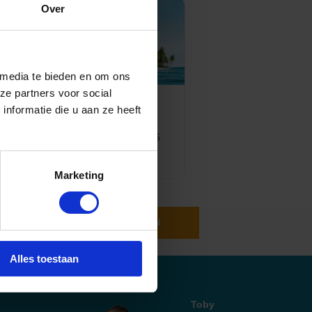
Over
 media te bieden en om ons
ze partners voor social
Top 10 cruise
nformatie die u aan ze heeft
bestemmingen
Geplaatst op: 26-08-2025
Lees dit artikel
Marketing
INSCHRIJVEN
Alles toestaan
Toby