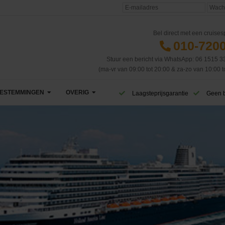
Bel direct met een cruisesp
010-720
Stuur een bericht via WhatsApp: 06 1515 3
(ma-vr van 09:00 tot 20:00 & za-zo van 10:00 t
ESTEMMINGEN
OVERIG
Laagsteprijsgarantie
Geen 
Afrika
VIP Club
Azië
CruiseReizen TV
Canarische Eilanden
Blog
Caribbean & Midden-Amerika
Eerste cruise
West-Caribbean
Dubai & Emiraten
Veelgestelde vragen
Oost-Caribbean